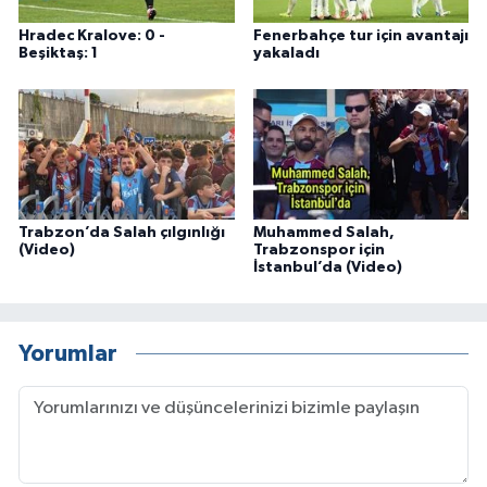
Hradec Kralove: 0 -
Fenerbahçe tur için avantajı
Beşiktaş: 1
yakaladı
Trabzon’da Salah çılgınlığı
Muhammed Salah,
(Video)
Trabzonspor için
İstanbul’da (Video)
Yorumlar