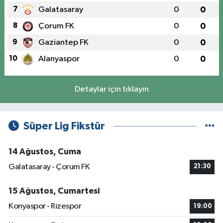
7
Galatasaray
0
0
8
Çorum FK
0
0
9
Gaziantep FK
0
0
10
Alanyaspor
0
0
Detaylar için tıklayın
Süper Lig Fikstür
14 Ağustos, Cuma
Galatasaray - Çorum FK
21:30
15 Ağustos, Cumartesi
Konyaspor - Rizespor
19:00