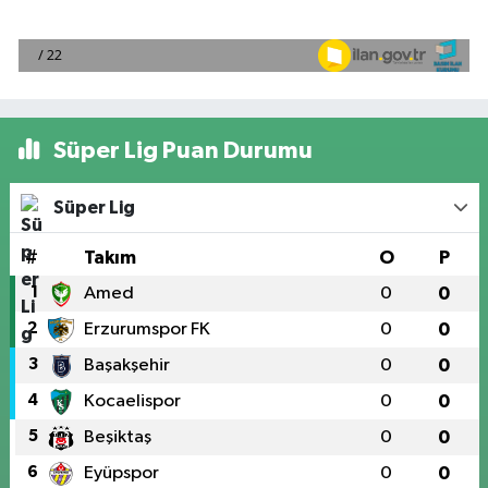
Süper Lig Puan Durumu
Süper Lig
#
Takım
O
P
1
Amed
0
0
2
Erzurumspor FK
0
0
3
Başakşehir
0
0
4
Kocaelispor
0
0
5
Beşiktaş
0
0
6
Eyüpspor
0
0