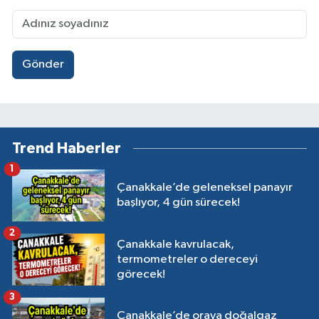
Gönder
Trend Haberler
1
Çanakkale’de geleneksel panayır
başlıyor, 4 gün sürecek!
2
Çanakkale kavrulacak,
termometreler o dereceyi
görecek!
3
Çanakkale’de oraya doğalgaz