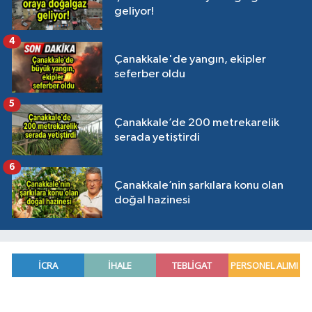
geliyor!
4
Çanakkale'de yangın, ekipler
seferber oldu
5
Çanakkale’de 200 metrekarelik
serada yetiştirdi
6
Çanakkale’nin şarkılara konu olan
doğal hazinesi