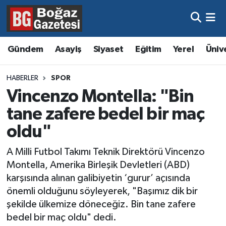
Asayiş
Hava Durumu
Gündem
Asayiş
Siyaset
Eğitim
Yerel
Üniv
Eğitim
Trafik Durumu
HABERLER
SPOR
Ekonomi
Süper Lig Puan Durumu ve Fikstür
Vincenzo Montella: "Bin
tane zafere bedel bir maç
Gündem
Tüm Manşetler
oldu"
Kültür ve Sanat
Son Dakika Haberleri
A Milli Futbol Takımı Teknik Direktörü Vincenzo
Montella, Amerika Birleşik Devletleri (ABD)
Magazin
Haber Arşivi
karşısında alınan galibiyetin ‘gurur’ açısında
önemli olduğunu söyleyerek, "Başımız dik bir
Resmi İlanlar
şekilde ülkemize döneceğiz. Bin tane zafere
bedel bir maç oldu" dedi.
Sağlık