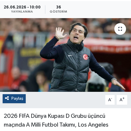
26.06.2026 - 10:00
36
YAYINLANMA
GÖSTERIM
Paylaş
-
+
A
A
2026 FIFA Dünya Kupası D Grubu üçüncü
maçında A Milli Futbol Takımı, Los Angeles