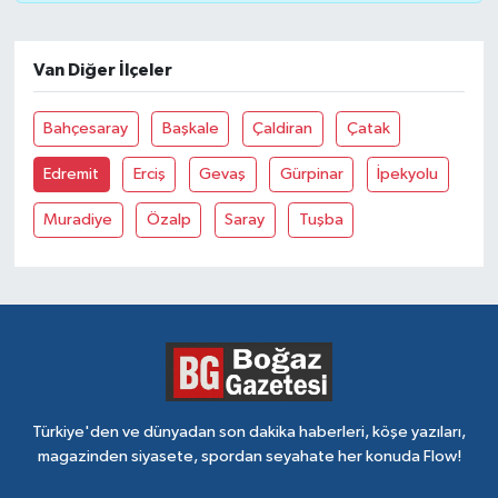
Van Diğer İlçeler
Bahçesaray
Başkale
Çaldiran
Çatak
Edremit
Erciş
Gevaş
Gürpinar
İpekyolu
Muradiye
Özalp
Saray
Tuşba
Türkiye'den ve dünyadan son dakika haberleri, köşe yazıları,
magazinden siyasete, spordan seyahate her konuda Flow!