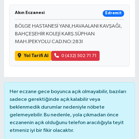
Akın Eczanesi
Edremit
BÖLGE HASTANESİ YANI,HAVAALANI KAVŞAĞI,
BAHÇEŞEHİR KOLEJİ KARŞ.SÜPHAN
MAH.İPEKYOLU CAD.NO:283I
Yol Tarifi Al
0 (432) 502 71 71
Her eczane gece boyunca açık olmayabilir, bazıları
sadece gerektiğinde açık kalabilir veya
beklenmedik durumlar nedeniyle nöbete
gelemeyebilir. Bu nedenle, yola çıkmadan önce
eczanenin açık olduğunu telefon aracılığıyla teyit
etmeniz iyi bir fikir olacaktır.