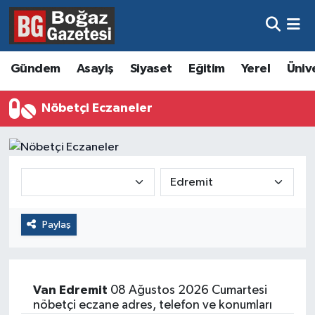
Asayiş
Hava Durumu
Gündem
Asayiş
Siyaset
Eğitim
Yerel
Üniv
Eğitim
Trafik Durumu
Nöbetçi Eczaneler
Ekonomi
Süper Lig Puan Durumu ve Fikstür
Gündem
Tüm Manşetler
Kültür ve Sanat
Son Dakika Haberleri
Paylaş
Magazin
Haber Arşivi
Resmi İlanlar
Van
Edremit
08 Ağustos 2026 Cumartesi
Sağlık
nöbetçi eczane adres, telefon ve konumları