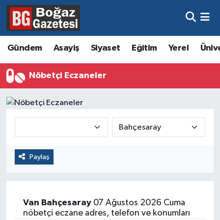
Asayiş
Hava Durumu
Gündem
Asayiş
Siyaset
Eğitim
Yerel
Üniv
Eğitim
Trafik Durumu
Nöbetçi Eczaneler
Ekonomi
Süper Lig Puan Durumu ve Fikstür
Gündem
Tüm Manşetler
Kültür ve Sanat
Son Dakika Haberleri
Paylaş
Magazin
Haber Arşivi
Resmi İlanlar
Van
Bahçesaray
07 Ağustos 2026 Cuma
Sağlık
nöbetçi eczane adres, telefon ve konumları