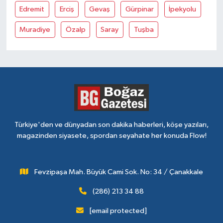
Edremit
Erciş
Gevaş
Gürpinar
İpekyolu
Muradiye
Özalp
Saray
Tuşba
Türkiye'den ve dünyadan son dakika haberleri, köşe yazıları,
magazinden siyasete, spordan seyahate her konuda Flow!
Fevzipaşa Mah. Büyük Cami Sok. No: 34 / Çanakkale
(286) 213 34 88
[email protected]