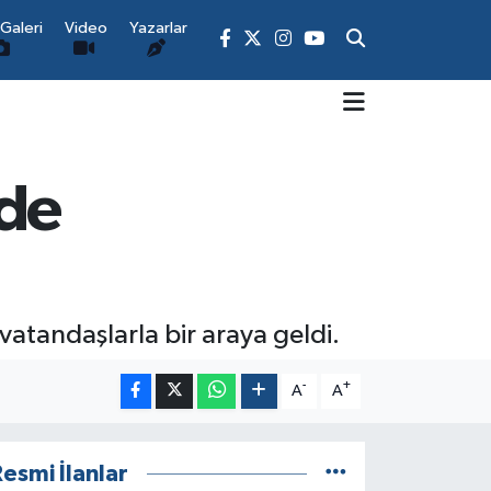
Galeri
Video
Yazarlar
nde
vatandaşlarla bir araya geldi.
-
+
A
A
esmi İlanlar