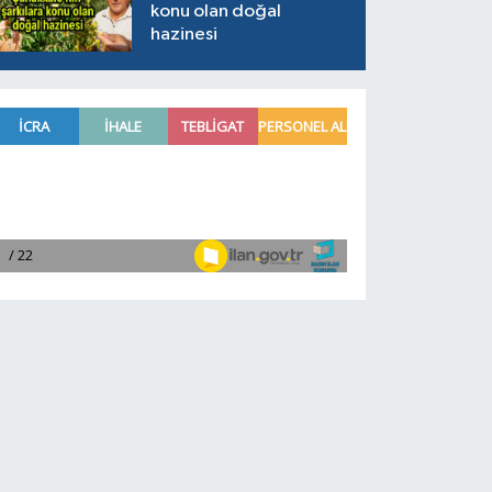
konu olan doğal
hazinesi