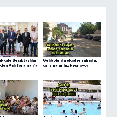
kkale Beşiktaşlılar
Gelibolu’da ekipler sahada,
den Vali Toraman’a
çalışmalar hız kesmiyor