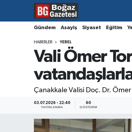
Asayiş
Hava Durumu
Gündem
Asayiş
Siyaset
Eğitim
Y
Eğitim
Trafik Durumu
HABERLER
YEREL
Vali Ömer To
Ekonomi
Süper Lig Puan Durumu ve Fikstür
Gündem
Tüm Manşetler
vatandaşlarla
Kültür ve Sanat
Son Dakika Haberleri
Çanakkale Valisi Doç. Dr. Ömer 
Magazin
Haber Arşivi
03.07.2026 - 22:40
60
YAYINLANMA
GÖSTERIM
Resmi İlanlar
Sağlık