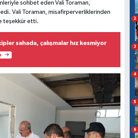
inleriyle sohbet eden Vali Toraman,
nledi. Vali Toraman, misafirperverliklerinden
2
e teşekkür etti.
ipler sahada, çalışmalar hız kesmiyor
3
e
4
5
6