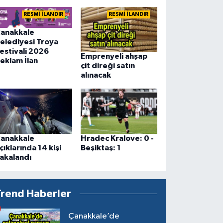
RESMİ İLANDIR
RESMİ İLANDIR
anakkale
elediyesi Troya
estivali 2026
Emprenyeli ahşap
eklam İlan
çit direği satın
alınacak
anakkale
Hradec Kralove: 0 -
çıklarında 14 kişi
Beşiktaş: 1
akalandı
Trend Haberler
Çanakkale’de