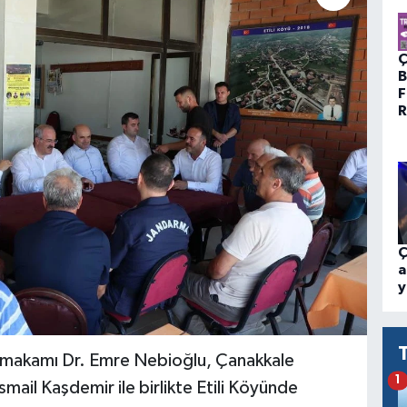
Ç
B
F
R
Ç
a
y
ymakamı Dr. Emre Nebioğlu, Çanakkale
1
smail Kaşdemir ile birlikte Etili Köyünde