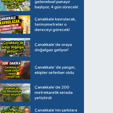
geleneksel panayır
başlıyor, 4 gün sürecek!
Çanakkale kavrulacak,
termometreler o
dereceyi görecek!
Çanakkale’de oraya
doğalgaz geliyor!
Çanakkale'de yangın,
ekipler seferber oldu
Çanakkale’de 200
metrekarelik serada
yetiştirdi
Çanakkale’nin şarkılara