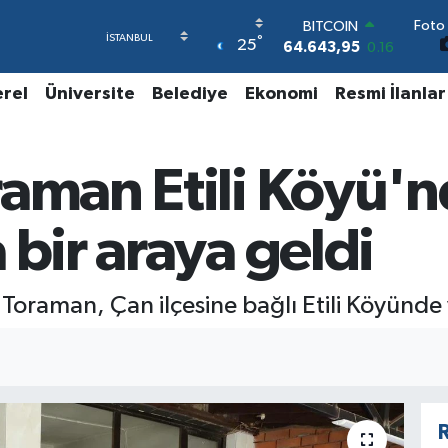
BITCOIN
Foto 
64.643,95
0.16
°
25
DOLAR
47,6704
0
EURO
erel
Üniversite
Belediye
Ekonomi
Resmi İlanlar
55,0406
-0.08
STERLİN
64,2143
0
raman Etili Köyü'
GRAM ALTIN
6500.87
0.12
BİST100
 bir araya geldi
13.799
70
Toraman, Çan ilçesine bağlı Etili Köyünde 
R