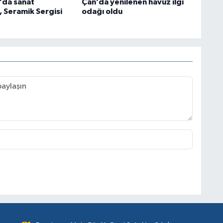
’da sanat
Çan’da yenilenen havuz ilgi
, Seramik Sergisi
odağı oldu