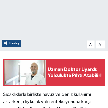
Paylaş
-
+
A
A
Uzman Doktor Uyardı:
Yolculukta Pıhtı Atabilir!
Sıcaklıklarla birlikte havuz ve deniz kullanımı
artarken, dış kulak yolu enfeksiyonuna karşı