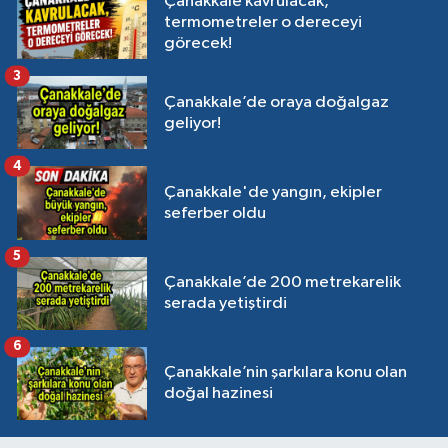
Çanakkale kavrulacak,
termometreler o dereceyi
görecek!
3
Çanakkale’de oraya doğalgaz
geliyor!
4
Çanakkale'de yangın, ekipler
seferber oldu
5
Çanakkale’de 200 metrekarelik
serada yetiştirdi
6
Çanakkale’nin şarkılara konu olan
doğal hazinesi