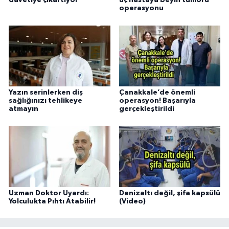
davetiye çıkartıyor
üç hastaya beyin tümörü
operasyonu
Yazın serinlerken diş
Çanakkale’de önemli
sağlığınızı tehlikeye
operasyon! Başarıyla
atmayın
gerçekleştirildi
Uzman Doktor Uyardı:
Denizaltı değil, şifa kapsülü
Yolculukta Pıhtı Atabilir!
(Video)