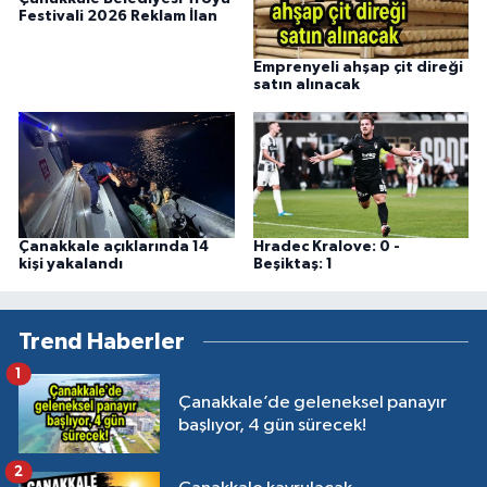
Festivali 2026 Reklam İlan
Emprenyeli ahşap çit direği
satın alınacak
Çanakkale açıklarında 14
Hradec Kralove: 0 -
kişi yakalandı
Beşiktaş: 1
Trend Haberler
1
Çanakkale’de geleneksel panayır
başlıyor, 4 gün sürecek!
2