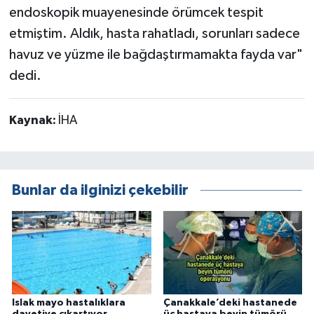
endoskopik muayenesinde örümcek tespit
etmiştim. Aldık, hasta rahatladı, sorunları sadece
havuz ve yüzme ile bağdaştırmamakta fayda var"
dedi.
Kaynak:
İHA
Bunlar da ilginizi çekebilir
Islak mayo hastalıklara
Çanakkale’deki hastanede