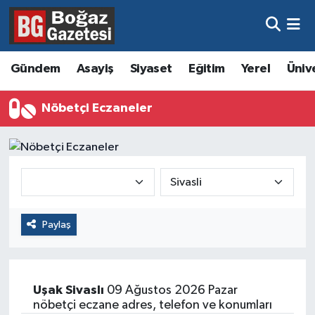
Asayiş
Hava Durumu
Gündem
Asayiş
Siyaset
Eğitim
Yerel
Üniv
Eğitim
Trafik Durumu
Nöbetçi Eczaneler
Ekonomi
Süper Lig Puan Durumu ve Fikstür
Gündem
Tüm Manşetler
Kültür ve Sanat
Son Dakika Haberleri
Paylaş
Magazin
Haber Arşivi
Resmi İlanlar
Uşak
Sivaslı
09 Ağustos 2026 Pazar
Sağlık
nöbetçi eczane adres, telefon ve konumları