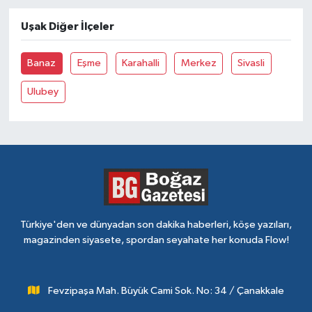
Uşak Diğer İlçeler
Banaz
Eşme
Karahalli
Merkez
Sivasli
Ulubey
Türkiye'den ve dünyadan son dakika haberleri, köşe yazıları,
magazinden siyasete, spordan seyahate her konuda Flow!
Fevzipaşa Mah. Büyük Cami Sok. No: 34 / Çanakkale