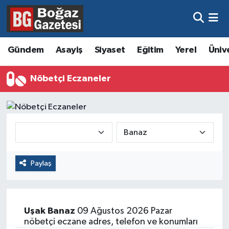
Asayiş
Hava Durumu
Gündem
Asayiş
Siyaset
Eğitim
Yerel
Üniv
Eğitim
Trafik Durumu
Nöbetçi Eczaneler
Ekonomi
Süper Lig Puan Durumu ve Fikstür
Gündem
Tüm Manşetler
Kültür ve Sanat
Son Dakika Haberleri
Paylaş
Magazin
Haber Arşivi
Resmi İlanlar
Uşak
Banaz
09 Ağustos 2026 Pazar
Sağlık
nöbetçi eczane adres, telefon ve konumları