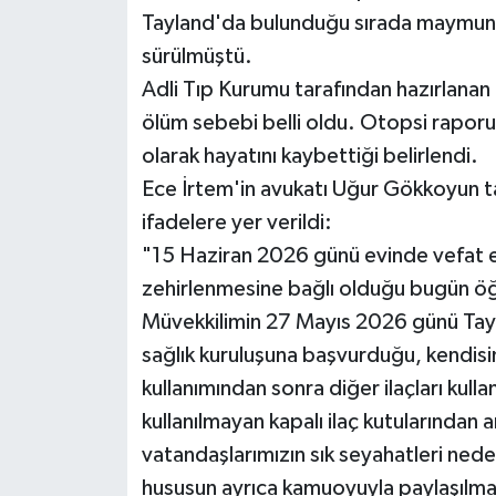
Tayland'da bulunduğu sırada maymun ı
sürülmüştü.
Adli Tıp Kurumu tarafından hazırlanan
ölüm sebebi belli oldu. Otopsi raporu
olarak hayatını kaybettiği belirlendi.
Ece İrtem'in avukatı Uğur Gökkoyun ta
ifadelere yer verildi:
"15 Haziran 2026 günü evinde vefat e
zehirlenmesine bağlı olduğu bugün öğre
Müvekkilimin 27 Mayıs 2026 günü Tay
sağlık kuruluşuna başvurduğu, kendisine
kullanımından sonra diğer ilaçları kull
kullanılmayan kapalı ilaç kutularından 
vatandaşlarımızın sık seyahatleri ned
hususun ayrıca kamuoyuyla paylaşılma