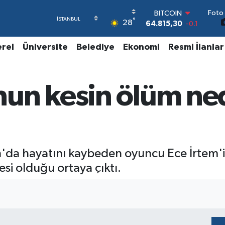
Foto 
BITCOIN
°
28
64.815,30
-0.1
DOLAR
47,7436
0.18
erel
Üniversite
Belediye
Ekonomi
Resmi İlanlar
EURO
55,2510
0.32
STERLİN
un kesin ölüm ned
64,4811
0.38
GRAM ALTIN
6660.55
0
BİST100
13.779
-14
'da hayatını kaybeden oyuncu Ece İrtem'in
si olduğu ortaya çıktı.