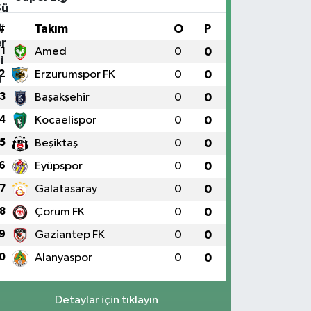
#
Takım
O
P
1
Amed
0
0
2
Erzurumspor FK
0
0
3
Başakşehir
0
0
4
Kocaelispor
0
0
5
Beşiktaş
0
0
6
Eyüpspor
0
0
7
Galatasaray
0
0
8
Çorum FK
0
0
9
Gaziantep FK
0
0
0
Alanyaspor
0
0
Detaylar için tıklayın