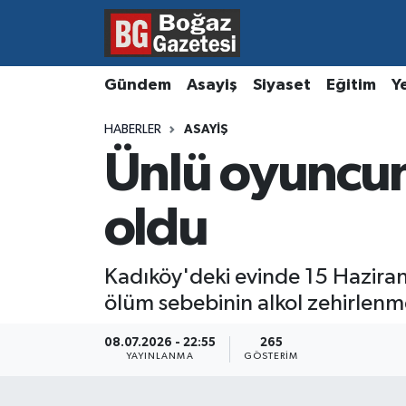
Asayiş
Hava Durumu
Gündem
Asayiş
Siyaset
Eğitim
Y
Eğitim
Trafik Durumu
HABERLER
ASAYIŞ
Ünlü oyuncun
Ekonomi
Süper Lig Puan Durumu ve Fikstür
Gündem
Tüm Manşetler
oldu
Kültür ve Sanat
Son Dakika Haberleri
Kadıköy'deki evinde 15 Haziran
ölüm sebebinin alkol zehirlenme
Magazin
Haber Arşivi
08.07.2026 - 22:55
265
Resmi İlanlar
YAYINLANMA
GÖSTERIM
Sağlık