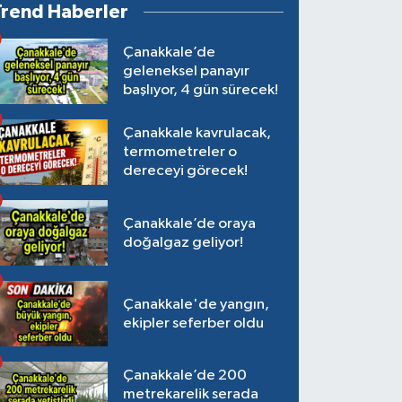
Trend Haberler
Çanakkale’de
geleneksel panayır
başlıyor, 4 gün sürecek!
Çanakkale kavrulacak,
termometreler o
dereceyi görecek!
Çanakkale’de oraya
doğalgaz geliyor!
Çanakkale'de yangın,
ekipler seferber oldu
Çanakkale’de 200
metrekarelik serada