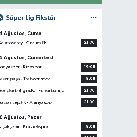
Süper Lig Fikstür
4 Ağustos, Cuma
alatasaray - Çorum FK
21:30
5 Ağustos, Cumartesi
onyaspor - Rizespor
19:00
asımpaşa - Trabzonspor
19:00
ençlerbirliği S.K. - Fenerbahçe
21:30
aziantep FK - Alanyaspor
21:30
6 Ağustos, Pazar
aşakşehir - Kocaelispor
19:00