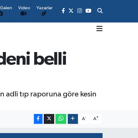
Galeri
Video
Yazarlar
eni belli
 adli tıp raporuna göre kesin
-
+
A
A