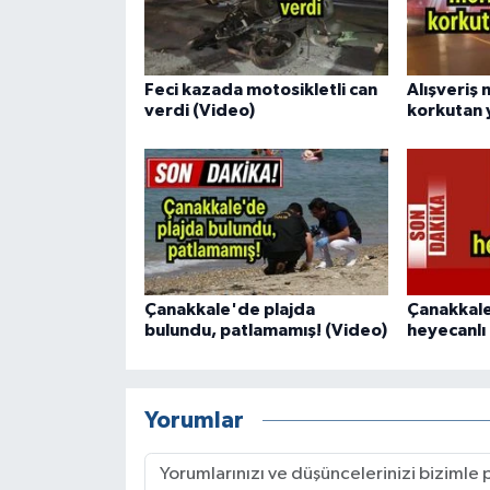
Feci kazada motosikletli can
Alışveriş
verdi (Video)
korkutan 
Çanakkale'de plajda
Çanakkal
bulundu, patlamamış! (Video)
heyecanlı 
Yorumlar