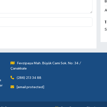
B
A
1
S
Fevzipaşa Mah. Büyük Cami Sok. No: 34 /
Çanakkale
(286) 213 34 88
e
er
[email protected]