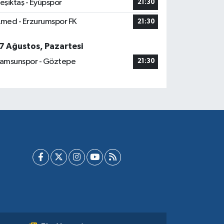
eşiktaş - Eyüpspor
21:30
med - Erzurumspor FK
21:30
7 Ağustos, Pazartesi
amsunspor - Göztepe
21:30