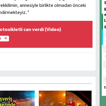
vekkilimin, annesiyle birlikte olmadan önceki
endirmekteyiz."
tosikletli can verdi (Video)
e
1