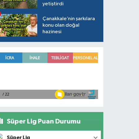
yetiştirdi
Çanakkale’nin şarkılara
konu olan doğal
hazinesi
Süper Lig Puan Durumu
Süper Lig