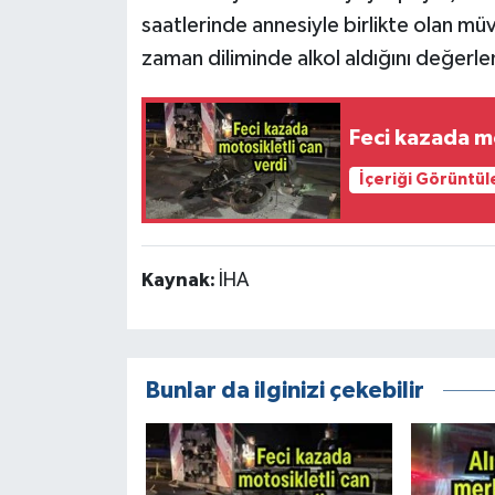
saatlerinde annesiyle birlikte olan mü
zaman diliminde alkol aldığını değerl
Feci kazada mo
İçeriği Görüntül
Kaynak:
İHA
Bunlar da ilginizi çekebilir