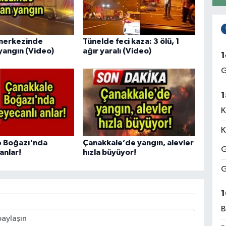
 merkezinde
Tünelde feci kaza: 3 ölü, 1
yangın (Video)
ağır yaralı (Video)
1
G
1
K
K
e Boğazı'nda
Çanakkale’de yangın, alevler
G
anlar!
hızla büyüyor!
G
1
B