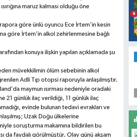
sırığına maruz kalması olduğu öne
6
 rapora göre ünlü oyuncu Ece İrtem'in kesin
na göre İrtem'in alkol zehirlenmesine bağlı
rafından konuya ilişkin yapılan açıklamada şu
den müvekkilimin ölüm sebebinin alkol
nilen Adli Tıp otopsi raporuyla anlaşılmıştır.
land'da maymun ısırması nedeniyle oradaki
 21 günlük ilaç verildiği, 11 günlük ilaç
anmadığı, evinde bulunan tedavi evrakları ve
anlaşılmış; Uzak Doğu ülkelerine
eniyle soruşturma makamına bildirilen bu
sı da faydalı görülmüştür. Olay günü akşam