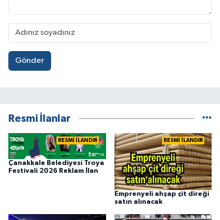
Gönder
Resmi İlanlar
RESMİ İLANDIR
RESMİ İLANDIR
Çanakkale Belediyesi Troya
Festivali 2026 Reklam İlan
Emprenyeli ahşap çit direği
satın alınacak