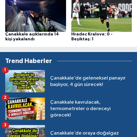
Çanakkale açıklarında 14
Hradec Kralove: 0 -
kişi yakalandı
Beşiktaş: 1
Trend Haberler
1
Çanakkale’de geleneksel panayır
başlıyor, 4 gün sürecek!
2
Çanakkale kavrulacak,
termometreler o dereceyi
görecek!
3
Çanakkale’de oraya doğalgaz