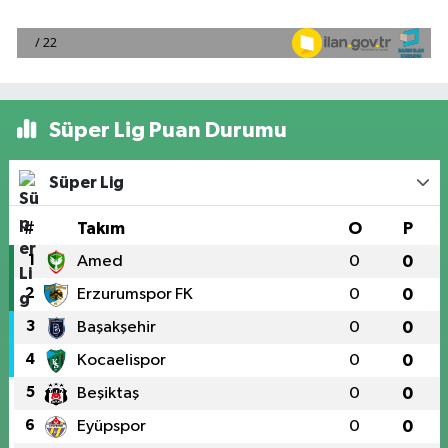
Süper Lig Puan Durumu
Süper Lig
#
Takım
O
P
1
Amed
0
0
2
Erzurumspor FK
0
0
3
Başakşehir
0
0
4
Kocaelispor
0
0
5
Beşiktaş
0
0
6
Eyüpspor
0
0