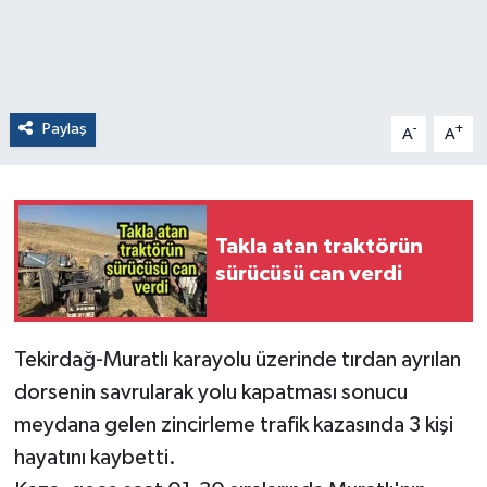
Paylaş
-
+
A
A
Takla atan traktörün
sürücüsü can verdi
Tekirdağ-Muratlı karayolu üzerinde tırdan ayrılan
dorsenin savrularak yolu kapatması sonucu
meydana gelen zincirleme trafik kazasında 3 kişi
hayatını kaybetti.