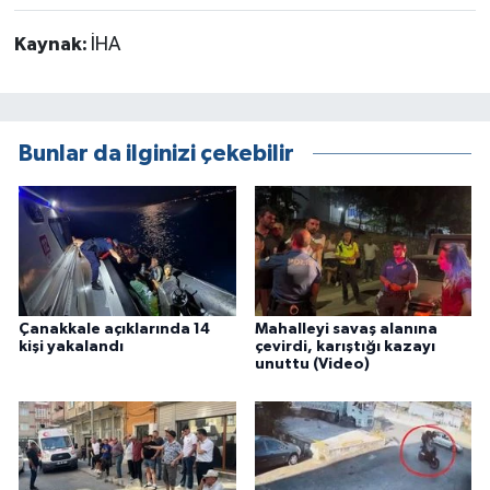
Kaynak:
İHA
Bunlar da ilginizi çekebilir
Çanakkale açıklarında 14
Mahalleyi savaş alanına
kişi yakalandı
çevirdi, karıştığı kazayı
unuttu (Video)