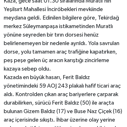
Kaza, gece saat 01.30 sıralarında Muratlı'nın
Yeşilsırt Mahallesi İnciröbekleri mevkiinde
meydana geldi. Edinilen bilgilere göre, Tekirdağ
merkez Süleymanpaşa istikametinden Muratlı
yönüne seyreden bir tırın dorsesi henüz
belirlenemeyen bir nedenle ayrıldı. Yola savrulan
dorse, yolu tamamen araç trafiğine kapatırken,
peş peşe gelen üç aracın karıştığı zincirleme
kazaya sebep oldu.
Kazada en büyük hasarı, Ferit Baldız
yönetimindeki 59 AOJ 243 plakalı hafif ticari araç
aldı. Kontrolden çıkan araç bariyerlere çarparak
durabilirken, sürücü Ferit Baldız (50) ile araçta
bulunan Gizem Baldız (17) ve Buse Naz Çiçek (16)
araç içerisinde sıkıştı. İhbar üzerine olay yerine