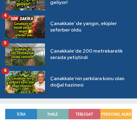
geliyor!
4
Çanakkale'de yangın, ekipler
seferber oldu
5
Çanakkale’de 200 metrekarelik
serada yetiştirdi
6
Çanakkale’nin şarkılara konu olan
doğal hazinesi