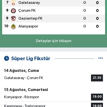
7
Galatasaray
0
0
8
Çorum FK
0
0
9
Gaziantep FK
0
0
10
Alanyaspor
0
0
Detaylar için tıklayın
Süper Lig Fikstür
14 Ağustos, Cuma
Galatasaray - Çorum FK
21:30
15 Ağustos, Cumartesi
Konyaspor - Rizespor
19:00
Kasımpaşa - Trabzonspor
19:00