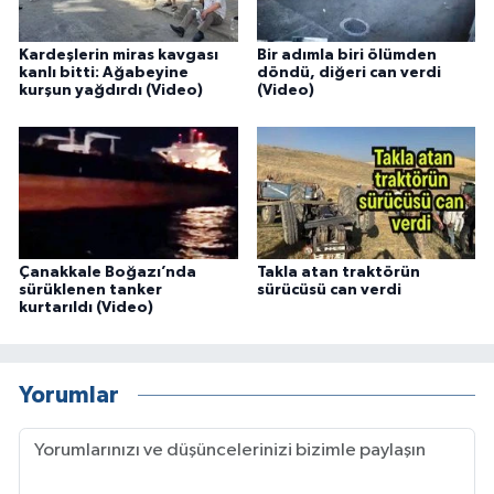
Kardeşlerin miras kavgası
Bir adımla biri ölümden
kanlı bitti: Ağabeyine
döndü, diğeri can verdi
kurşun yağdırdı (Video)
(Video)
Çanakkale Boğazı’nda
Takla atan traktörün
sürüklenen tanker
sürücüsü can verdi
kurtarıldı (Video)
Yorumlar