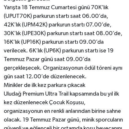
Yarışta 18 Temmuz Cumartesi günü 70K’lık
(UPUT70K) parkurun startı saat 06.00’da,
42K’lık (UPM42K) parkurun startı 07.00’de,
30K’lık (UPE30K) parkurun startı saat 08.00’de,
16K’lık (UP16K) parkurun startı 09.00’da
verilecek. 6K’lık (UP6K) parkurun startı ise 19
Temmuz Pazar günü saat 09.00’da
gerçekleşecek. Organizasyonun ödül töreni aynı
gün saat 12.00’de düzenlenecek.
Minikler de ilk kez parkura çıkacak
Uludağ Premium Ultra Trail kapsamında bu yıl ilk
kez düzenlenecek Çocuk Koşusu,
organizasyonun en renkli anlarından birine sahne
olacak. 19 Temmuz Pazar günü, minik sporcuların
güvenli ve eğlenceli bir ortamda koşu heyecanını