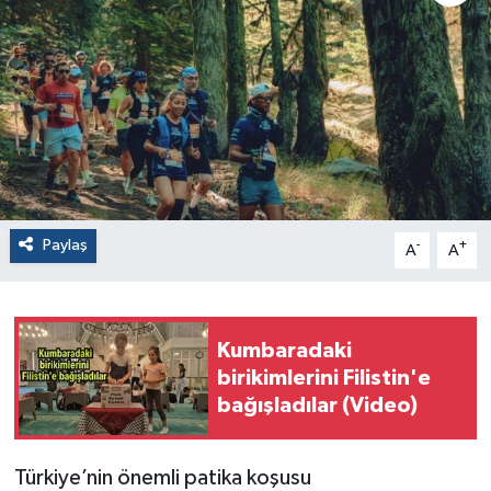
Paylaş
-
+
A
A
Kumbaradaki
birikimlerini Filistin'e
bağışladılar (Video)
Türkiye’nin önemli patika koşusu