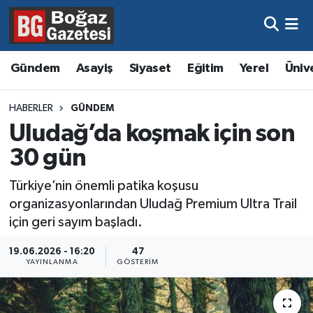
Asayiş
Hava Durumu
Gündem
Asayiş
Siyaset
Eğitim
Yerel
Üniv
Eğitim
Trafik Durumu
HABERLER
GÜNDEM
Ekonomi
Süper Lig Puan Durumu ve Fikstür
Uludağ’da koşmak için son
30 gün
Gündem
Tüm Manşetler
Türkiye’nin önemli patika koşusu
Kültür ve Sanat
Son Dakika Haberleri
organizasyonlarından Uludağ Premium Ultra Trail
için geri sayım başladı.
Magazin
Haber Arşivi
19.06.2026 - 16:20
47
YAYINLANMA
GÖSTERIM
Resmi İlanlar
Sağlık