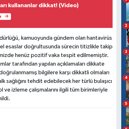
ları kullananlar dikkat! (Video)
e
2
Müdürlüğü, kamuoyunda gündem olan hantavirüs
sel esaslar doğrultusunda sürecin titizlikle takip
3
mizde henüz pozitif vaka tespit edilmemiştir.
lar tarafından yapılan açıklamaları dikkate
ğrulanmamış bilgilere karşı dikkatli olmaları
4
k sağlığını tehdit edebilecek her türlü bulaşıcı
ve izleme çalışmalarını ilgili tüm birimleriyle
ildi.
5