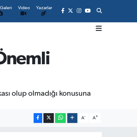
Galeri
Video
Yazarlar
 Önemli
kası olup olmadığı konusuna
-
+
A
A