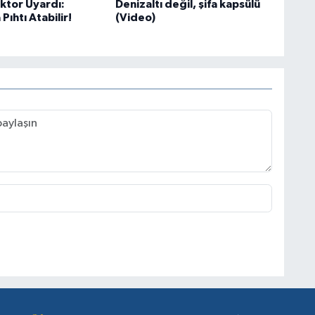
tor Uyardı:
Denizaltı değil, şifa kapsülü
Pıhtı Atabilir!
(Video)