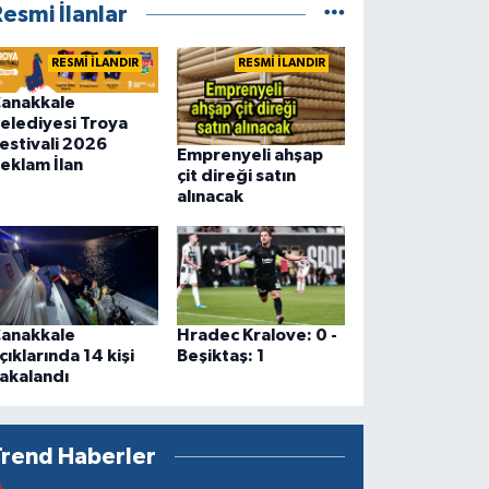
esmi İlanlar
RESMİ İLANDIR
RESMİ İLANDIR
anakkale
elediyesi Troya
estivali 2026
Emprenyeli ahşap
eklam İlan
çit direği satın
alınacak
anakkale
Hradec Kralove: 0 -
çıklarında 14 kişi
Beşiktaş: 1
akalandı
Trend Haberler