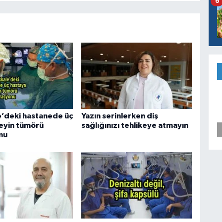
6
’deki hastanede üç
Yazın serinlerken diş
eyin tümörü
sağlığınızı tehlikeye atmayın
nu