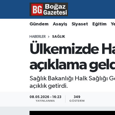
Asayiş
Hava Durumu
Gündem
Asayiş
Siyaset
Eğitim
Y
Eğitim
Trafik Durumu
HABERLER
SAĞLIK
Ülkemizde Ha
Ekonomi
Süper Lig Puan Durumu ve Fikstür
Gündem
Tüm Manşetler
açıklama gel
Kültür ve Sanat
Son Dakika Haberleri
Sağlık Bakanlığı Halk Sağlığı
açıklık getirdi.
Magazin
Haber Arşivi
08.05.2026 - 16:23
349
Resmi İlanlar
YAYINLANMA
GÖSTERIM
Sağlık