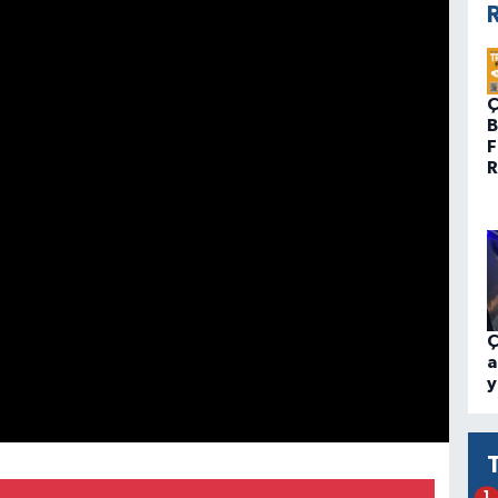
R
Ç
B
F
R
Ç
a
y
1