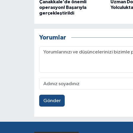
Çanakkale’de önemli
Uzman Dok
operasyon! Başarıyla
Yolculukta 
gerçekleştirildi
Yorumlar
Gönder