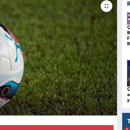
R
Ç
B
F
R
Ç
a
y
1