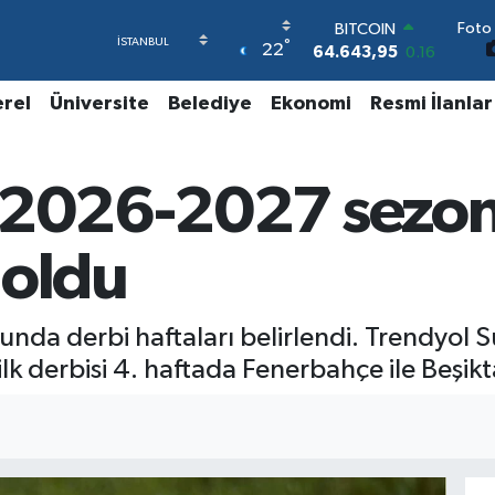
BITCOIN
Foto 
64.643,95
0.16
°
22
DOLAR
47,6704
0
erel
Üniversite
Belediye
Ekonomi
Resmi İlanlar
EURO
55,0406
-0.08
STERLİN
64,2143
0
e 2026-2027 sezo
GRAM ALTIN
6500.87
0.12
BİST100
i oldu
13.799
70
nda derbi haftaları belirlendi. Trendyol
 ilk derbisi 4. haftada Fenerbahçe ile Beşi