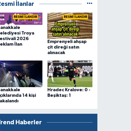
esmi İlanlar
RESMİ İLANDIR
RESMİ İLANDIR
anakkale
elediyesi Troya
estivali 2026
Emprenyeli ahşap
eklam İlan
çit direği satın
alınacak
anakkale
Hradec Kralove: 0 -
çıklarında 14 kişi
Beşiktaş: 1
akalandı
Trend Haberler