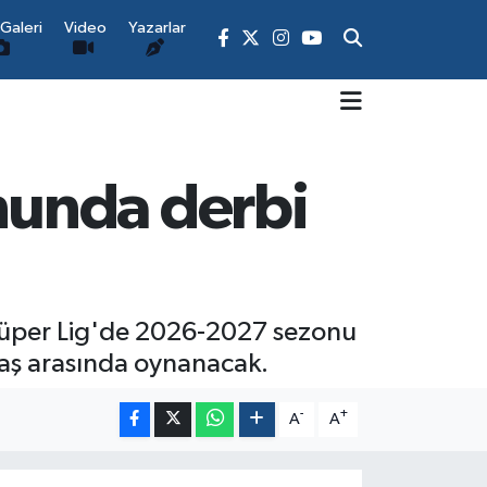
Galeri
Video
Yazarlar
nunda derbi
 Süper Lig'de 2026-2027 sezonu
ktaş arasında oynanacak.
-
+
A
A