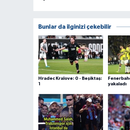
Bunlar da ilginizi çekebilir
Hradec Kralove: 0 - Beşiktaş:
Fenerbahçe
1
yakaladı