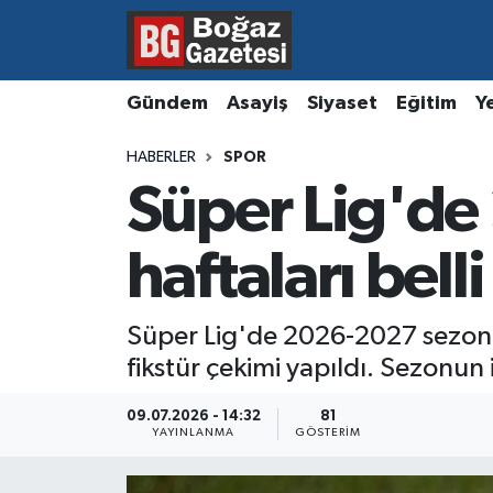
Asayiş
Hava Durumu
Gündem
Asayiş
Siyaset
Eğitim
Y
Eğitim
Trafik Durumu
HABERLER
SPOR
Süper Lig'd
Ekonomi
Süper Lig Puan Durumu ve Fikstür
Gündem
Tüm Manşetler
haftaları bell
Kültür ve Sanat
Son Dakika Haberleri
Süper Lig'de 2026-2027 sezonu
fikstür çekimi yapıldı. Sezonun
Magazin
Haber Arşivi
09.07.2026 - 14:32
81
Resmi İlanlar
YAYINLANMA
GÖSTERIM
Sağlık