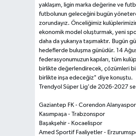
yaklaşım, ligin marka değerine ve futb
futbolunun geleceğini bugün yöneterek
zorundayız. Önceliğimiz kulüplerimizin
ekonomik model oluşturmak, yeni sponso
daha da yukarıya taşımaktır. Bugün gü
hedeflerde buluşma günüdür. 14 Ağus
federasyonumuzun kapıları, tüm kulüpl
birlikte değerlendirecek, çözümleri bi
birlikte inşa edeceğiz" diye konuştu.
Trendyol Süper Lig'de 2026-2027 sez
Gaziantep FK - Corendon Alanyaspor
Kasımpaşa - Trabzonspor
Başakşehir - Kocaelispor
Amed Sportif Faaliyetler - Erzurumsp