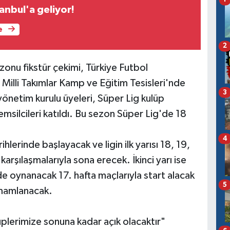
tanbul'a geliyor!
e
2
nu fikstür çekimi, Türkiye Futbol
illi Takımlar Kamp ve Eğitim Tesisleri'nde
3
yönetim kurulu üyeleri, Süper Lig kulüp
temsilcileri katıldı. Bu sezon Süper Lig'de 18
4
hlerinde başlayacak ve ligin ilk yarısı 18, 19,
 karşılaşmalarıyla sona erecek. İkinci yarı ise
e oynanacak 17. hafta maçlarıyla start alacak
5
amamlanacak.
plerimize sonuna kadar açık olacaktır"