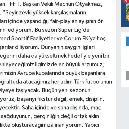
6
nan TFF 1. Başkan Vekili Mecnun Otyakmaz,
, "Seyir zevki yüksek karşılaşmaların
arı içinde yaşandığı, fair-play anlayışının ön
enni ediyorum. Bu sezon Süper Lig’de
ed Sportif Faaliyetler ve Çorum FK’ya hoş
rılar diliyorum. Dünyanın saygın ligleri
değerini daha da yükseltmek hedefiyle yeni bir
zenleyeceğimiz ligimizde en büyük arzumuz,
rimizin Avrupa kupalarında büyük başarılara
oğrultuda atacağımız her adım Türk futbolunun
eviyeye taşıyacak. Bugün yeni sezonun
yoruz, başarıyı fikstür değil, emek, disiplin,
leyecektir. Saha içinde ve saha dışında, maç
sağduyunun, gerginliğin değil ortak aklın
rlikte oluşturacağımıza inanıyorum. Yapıcı