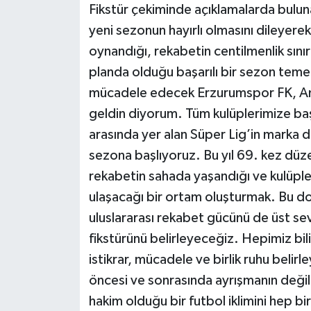
Fikstür çekiminde açıklamalarda bulu
yeni sezonun hayırlı olmasını dileyerek
oynandığı, rekabetin centilmenlik sınırl
planda olduğu başarılı bir sezon tem
mücadele edecek Erzurumspor FK, Am
geldin diyorum. Tüm kulüplerimize başa
arasında yer alan Süper Lig’in marka 
sezona başlıyoruz. Bu yıl 69. kez dü
rekabetin sahada yaşandığı ve kulüple
ulaşacağı bir ortam oluşturmak. Bu d
uluslararası rekabet gücünü de üst s
fikstürünü belirleyeceğiz. Hepimiz bili
istikrar, mücadele ve birlik ruhu belir
öncesi ve sonrasında ayrışmanın değil 
hakim olduğu bir futbol iklimini hep bi