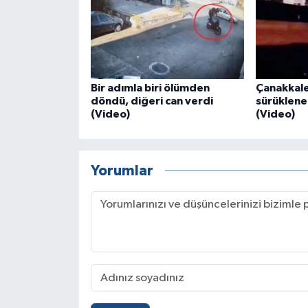
Bir adımla biri ölümden
Çanakkale
döndü, diğeri can verdi
sürüklenen
(Video)
(Video)
Yorumlar