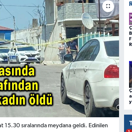
R
Ç
B
F
R
Ç
a
y
aat 15.30 sıralarında meydana geldi. Edinilen
1