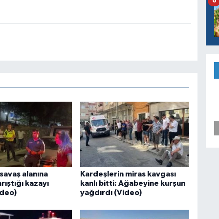
6
savaş alanına
Kardeşlerin miras kavgası
arıştığı kazayı
kanlı bitti: Ağabeyine kurşun
ideo)
yağdırdı (Video)