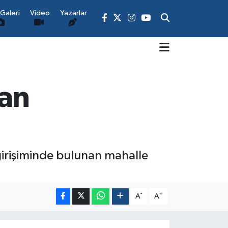
Galeri
Video
Yazarlar
dan
girişiminde bulunan mahalle
-
+
A
A