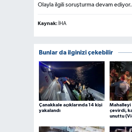
Olayla ilgili soruşturma devam ediyor.
Kaynak:
İHA
Bunlar da ilginizi çekebilir
Çanakkale açıklarında 14 kişi
Mahalleyi 
yakalandı
çevirdi, k
unuttu (V