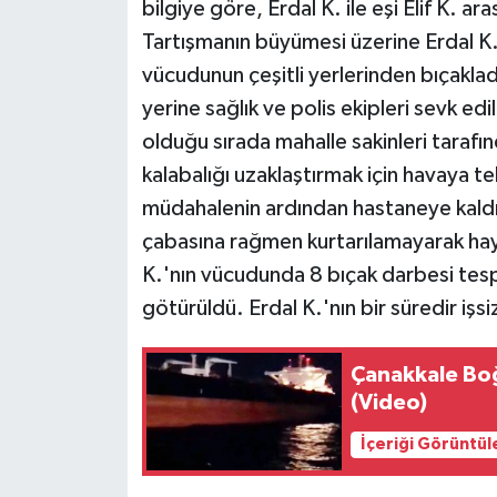
bilgiye göre, Erdal K. ile eşi Elif K. 
Tartışmanın büyümesi üzerine Erdal K.,
vücudunun çeşitli yerlerinden bıçaklad
yerine sağlık ve polis ekipleri sevk edi
olduğu sırada mahalle sakinleri tarafınd
kalabalığı uzaklaştırmak için havaya tek
müdahalenin ardından hastaneye kaldırı
çabasına rağmen kurtarılamayarak hayat
K.'nın vücudunda 8 bıçak darbesi tespi
götürüldü. Erdal K.'nın bir süredir işs
Çanakkale Boğ
(Video)
İçeriği Görüntül