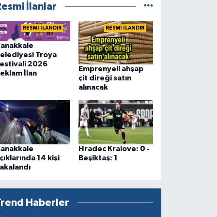
esmi İlanlar
RESMİ İLANDIR
RESMİ İLANDIR
anakkale
elediyesi Troya
estivali 2026
Emprenyeli ahşap
eklam İlan
çit direği satın
alınacak
anakkale
Hradec Kralove: 0 -
çıklarında 14 kişi
Beşiktaş: 1
akalandı
Trend Haberler