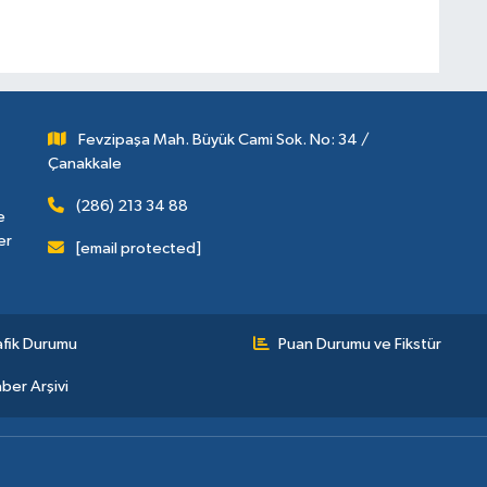
Fevzipaşa Mah. Büyük Cami Sok. No: 34 /
Çanakkale
(286) 213 34 88
e
er
[email protected]
afik Durumu
Puan Durumu ve Fikstür
ber Arşivi