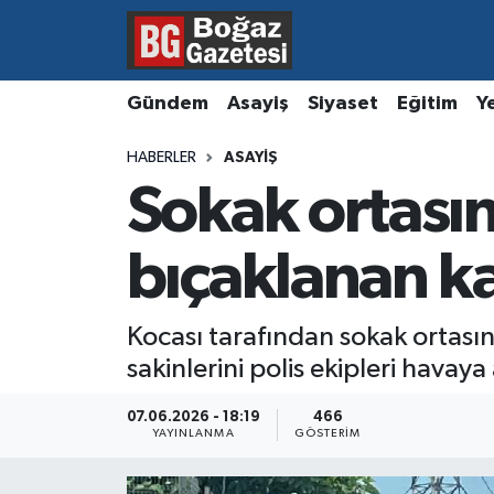
Asayiş
Hava Durumu
Gündem
Asayiş
Siyaset
Eğitim
Y
Eğitim
Trafik Durumu
HABERLER
ASAYIŞ
Sokak ortasın
Ekonomi
Süper Lig Puan Durumu ve Fikstür
Gündem
Tüm Manşetler
bıçaklanan k
Kültür ve Sanat
Son Dakika Haberleri
Kocası tarafından sokak ortası
sakinlerini polis ekipleri havaya
Magazin
Haber Arşivi
07.06.2026 - 18:19
466
Resmi İlanlar
YAYINLANMA
GÖSTERIM
Sağlık