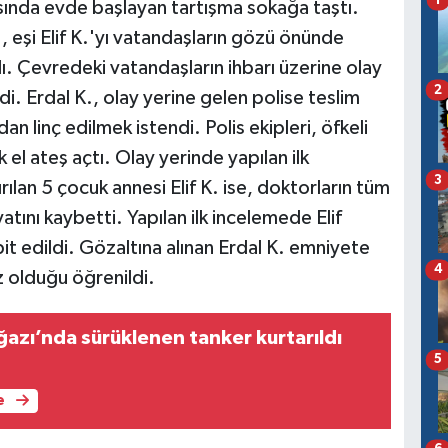
arasında evde başlayan tartışma sokağa taştı.
 eşi Elif K.'yı vatandaşların gözü önünde
ı. Çevredeki vatandaşların ihbarı üzerine olay
2
ldi. Erdal K., olay yerine gelen polise teslim
an linç edilmek istendi. Polis ekipleri, öfkeli
 el ateş açtı. Olay yerinde yapılan ilk
3
lan 5 çocuk annesi Elif K. ise, doktorların tüm
ını kaybetti. Yapılan ilk incelemede Elif
t edildi. Gözaltına alınan Erdal K. emniyete
4
iz olduğu öğrenildi.
azı’nda sürüklenen tanker kurtarıldı
5
e