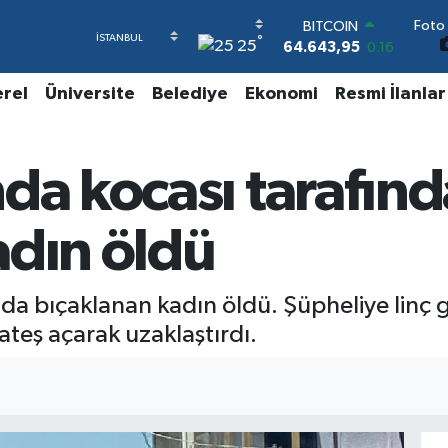
Foto 
BITCOIN
°
25
64.643,95
0.16
DOLAR
47,6704
0
erel
Üniversite
Belediye
Ekonomi
Resmi İlanlar
EURO
55,0406
-0.08
STERLİN
da kocası tarafın
64,2143
0
GRAM ALTIN
6500.87
0.12
adın öldü
BİST100
13.799
70
nda bıçaklanan kadın öldü. Şüpheliye linç 
 ateş açarak uzaklaştırdı.