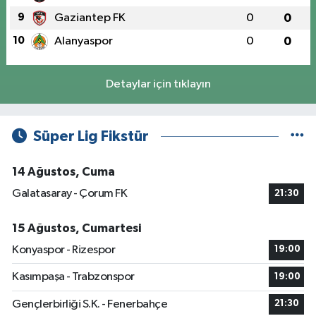
9
Gaziantep FK
0
0
10
Alanyaspor
0
0
Detaylar için tıklayın
Süper Lig Fikstür
14 Ağustos, Cuma
Galatasaray - Çorum FK
21:30
15 Ağustos, Cumartesi
Konyaspor - Rizespor
19:00
Kasımpaşa - Trabzonspor
19:00
Gençlerbirliği S.K. - Fenerbahçe
21:30