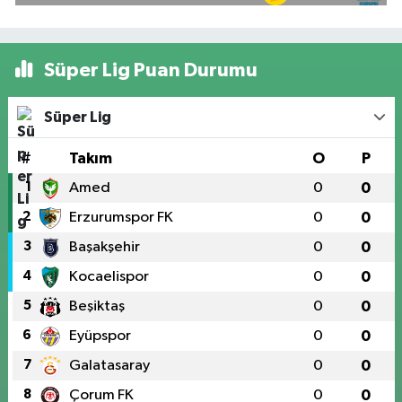
Süper Lig Puan Durumu
Süper Lig
#
Takım
O
P
1
Amed
0
0
2
Erzurumspor FK
0
0
3
Başakşehir
0
0
4
Kocaelispor
0
0
5
Beşiktaş
0
0
6
Eyüpspor
0
0
7
Galatasaray
0
0
8
Çorum FK
0
0