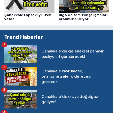
Çanakkale Lapseki’yi üzen
Biga’da temizlik çalışmaları
vefat
aralıksız sürüyor
Trend Haberler
1
Çanakkale’de geleneksel panayır
başlıyor, 4 gün sürecek!
2
Çanakkale kavrulacak,
termometreler o dereceyi
görecek!
3
Çanakkale’de oraya doğalgaz
geliyor!
4