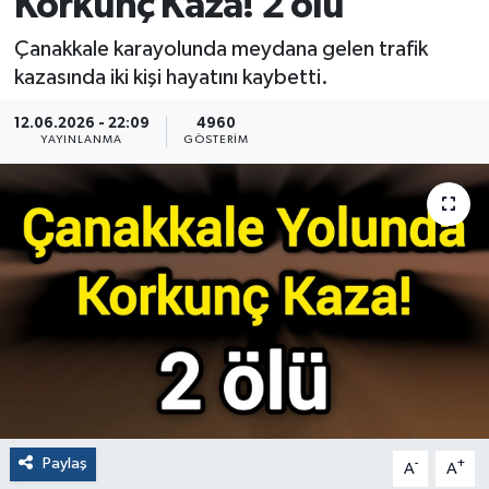
Korkunç Kaza! 2 ölü
Çanakkale karayolunda meydana gelen trafik
kazasında iki kişi hayatını kaybetti.
12.06.2026 - 22:09
4960
YAYINLANMA
GÖSTERIM
Paylaş
-
+
A
A