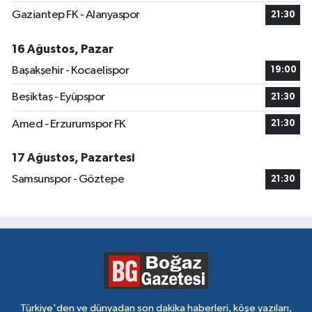
Gaziantep FK - Alanyaspor
21:30
16 Ağustos, Pazar
Başakşehir - Kocaelispor
19:00
Beşiktaş - Eyüpspor
21:30
Amed - Erzurumspor FK
21:30
17 Ağustos, Pazartesi
Samsunspor - Göztepe
21:30
Türkiye'den ve dünyadan son dakika haberleri, köşe yazıları,