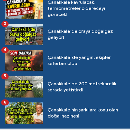
Çanakkale kavrulacak,
termometreler o dereceyi
görecek!
3
Çanakkale’de oraya doğalgaz
geliyor!
4
Çanakkale'de yangın, ekipler
seferber oldu
5
Çanakkale’de 200 metrekarelik
serada yetiştirdi
6
Çanakkale’nin şarkılara konu olan
doğal hazinesi