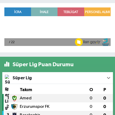
Süper Lig Puan Durumu
Süper Lig
#
Takım
O
P
1
Amed
0
0
2
Erzurumspor FK
0
0
3