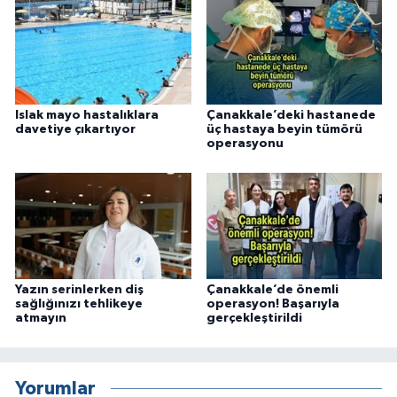
Islak mayo hastalıklara
Çanakkale’deki hastanede
davetiye çıkartıyor
üç hastaya beyin tümörü
operasyonu
Yazın serinlerken diş
Çanakkale’de önemli
sağlığınızı tehlikeye
operasyon! Başarıyla
atmayın
gerçekleştirildi
Yorumlar