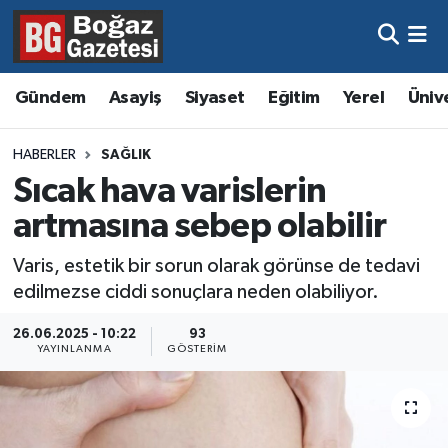
Asayiş
Hava Durumu
Gündem
Asayiş
Siyaset
Eğitim
Yerel
Üniv
Eğitim
Trafik Durumu
HABERLER
SAĞLIK
Ekonomi
Süper Lig Puan Durumu ve Fikstür
Sıcak hava varislerin
artmasına sebep olabilir
Gündem
Tüm Manşetler
Varis, estetik bir sorun olarak görünse de tedavi
Kültür ve Sanat
Son Dakika Haberleri
edilmezse ciddi sonuçlara neden olabiliyor.
Magazin
Haber Arşivi
26.06.2025 - 10:22
93
YAYINLANMA
GÖSTERIM
Resmi İlanlar
Sağlık