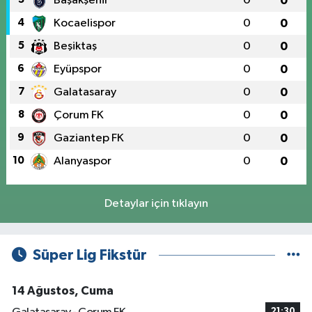
Başakşehir
0
0
4
Kocaelispor
0
0
5
Beşiktaş
0
0
6
Eyüpspor
0
0
7
Galatasaray
0
0
8
Çorum FK
0
0
9
Gaziantep FK
0
0
10
Alanyaspor
0
0
Detaylar için tıklayın
Süper Lig Fikstür
14 Ağustos, Cuma
21:30