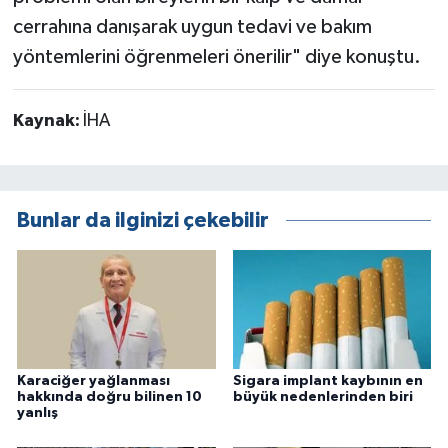
cerrahına danışarak uygun tedavi ve bakım
yöntemlerini öğrenmeleri önerilir" diye konuştu.
Kaynak:
İHA
Bunlar da ilginizi çekebilir
Karaciğer yağlanması
Sigara implant kaybının en
hakkında doğru bilinen 10
büyük nedenlerinden biri
yanlış