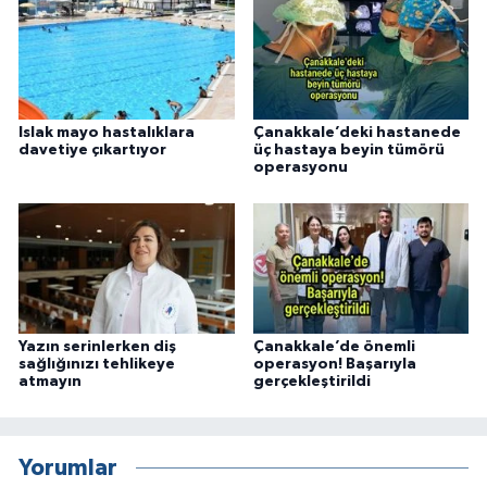
Islak mayo hastalıklara
Çanakkale’deki hastanede
davetiye çıkartıyor
üç hastaya beyin tümörü
operasyonu
Yazın serinlerken diş
Çanakkale’de önemli
sağlığınızı tehlikeye
operasyon! Başarıyla
atmayın
gerçekleştirildi
Yorumlar