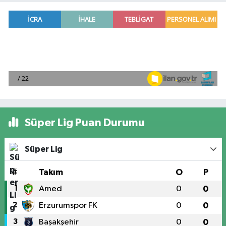
Süper Lig Puan Durumu
Süper Lig
#
Takım
O
P
1
Amed
0
0
2
Erzurumspor FK
0
0
3
Başakşehir
0
0