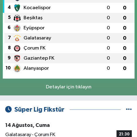
4
Kocaelispor
0
0
5
Beşiktaş
0
0
6
Eyüpspor
0
0
7
Galatasaray
0
0
8
Çorum FK
0
0
9
Gaziantep FK
0
0
10
Alanyaspor
0
0
Detaylar için tıklayın
Süper Lig Fikstür
14 Ağustos, Cuma
Galatasaray - Çorum FK
21:30