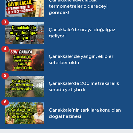
Çanakkale kavrulacak,
termometreler o dereceyi
görecek!
3
Çanakkale’de oraya doğalgaz
geliyor!
4
Çanakkale'de yangın, ekipler
seferber oldu
5
Çanakkale’de 200 metrekarelik
serada yetiştirdi
6
Çanakkale’nin şarkılara konu olan
doğal hazinesi