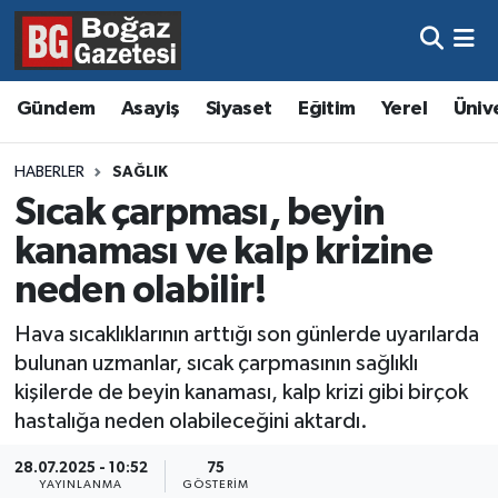
Asayiş
Hava Durumu
Gündem
Asayiş
Siyaset
Eğitim
Yerel
Üniv
Eğitim
Trafik Durumu
HABERLER
SAĞLIK
Ekonomi
Süper Lig Puan Durumu ve Fikstür
Sıcak çarpması, beyin
kanaması ve kalp krizine
Gündem
Tüm Manşetler
neden olabilir!
Kültür ve Sanat
Son Dakika Haberleri
Hava sıcaklıklarının arttığı son günlerde uyarılarda
bulunan uzmanlar, sıcak çarpmasının sağlıklı
Magazin
Haber Arşivi
kişilerde de beyin kanaması, kalp krizi gibi birçok
hastalığa neden olabileceğini aktardı.
Resmi İlanlar
28.07.2025 - 10:52
75
Sağlık
YAYINLANMA
GÖSTERIM