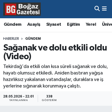
Asayiş
Hava Durumu
Gündem
Asayiş
Siyaset
Eğitim
Yerel
Üniv
Eğitim
Trafik Durumu
HABERLER
GÜNDEM
Ekonomi
Süper Lig Puan Durumu ve Fikstür
Sağanak ve dolu etkili oldu
(Video)
Gündem
Tüm Manşetler
Tekirdağ'da etkili olan kısa süreli sağanak ve dolu,
Kültür ve Sanat
Son Dakika Haberleri
hayatı olumsuz etkiledi. Aniden bastıran yağışa
hazırlıksız yakalanan vatandaşlar, duraklara ve iş
Magazin
Haber Arşivi
yerlerine sığınarak korunmaya çalıştı.
Resmi İlanlar
28.05.2026 - 22:01
338
YAYINLANMA
GÖSTERIM
Sağlık