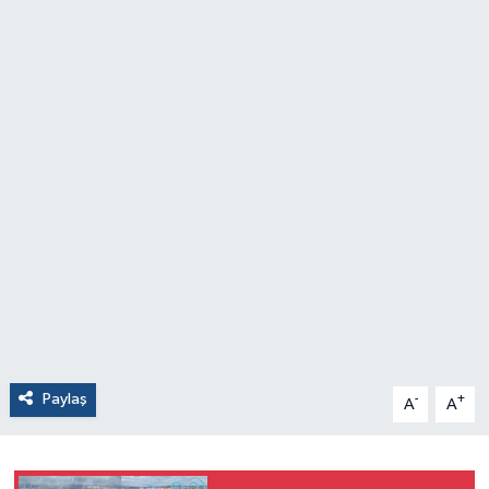
Paylaş
-
+
A
A