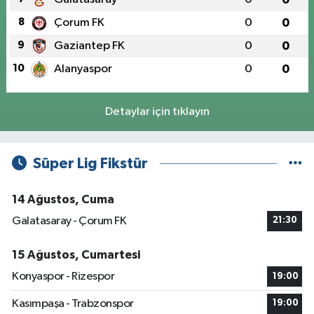
8
Çorum FK
0
0
9
Gaziantep FK
0
0
10
Alanyaspor
0
0
Detaylar için tıklayın
Süper Lig Fikstür
14 Ağustos, Cuma
Galatasaray - Çorum FK
21:30
15 Ağustos, Cumartesi
Konyaspor - Rizespor
19:00
Kasımpaşa - Trabzonspor
19:00