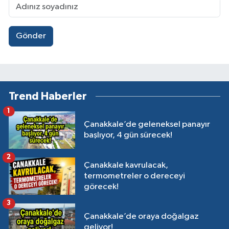
Gönder
Trend Haberler
1
Çanakkale’de geleneksel panayır
başlıyor, 4 gün sürecek!
2
Çanakkale kavrulacak,
termometreler o dereceyi
görecek!
3
Çanakkale’de oraya doğalgaz
geliyor!