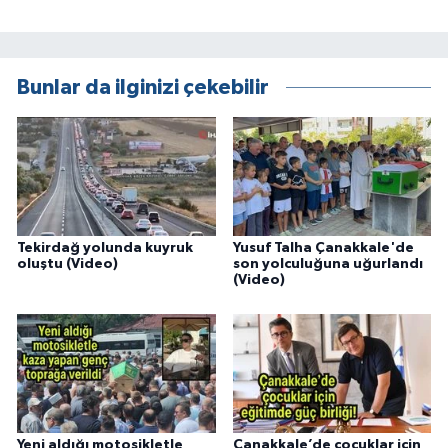
Bunlar da ilginizi çekebilir
Tekirdağ yolunda kuyruk
Yusuf Talha Çanakkale'de
oluştu (Video)
son yolculuğuna uğurlandı
(Video)
Yeni aldığı motosikletle
Çanakkale’de çocuklar için