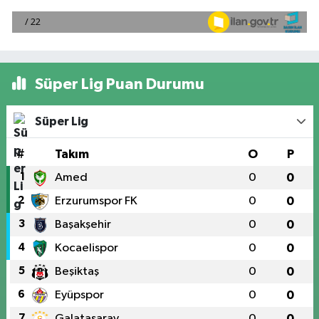
Süper Lig Puan Durumu
Süper Lig
#
Takım
O
P
1
Amed
0
0
2
Erzurumspor FK
0
0
3
Başakşehir
0
0
4
Kocaelispor
0
0
5
Beşiktaş
0
0
6
Eyüpspor
0
0
7
Galatasaray
0
0