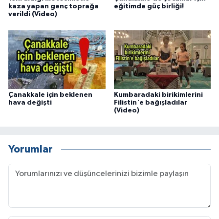
kaza yapan genç toprağa
eğitimde güç birliği!
verildi (Video)
Çanakkale için beklenen
Kumbaradaki birikimlerini
hava değişti
Filistin'e bağışladılar
(Video)
Yorumlar