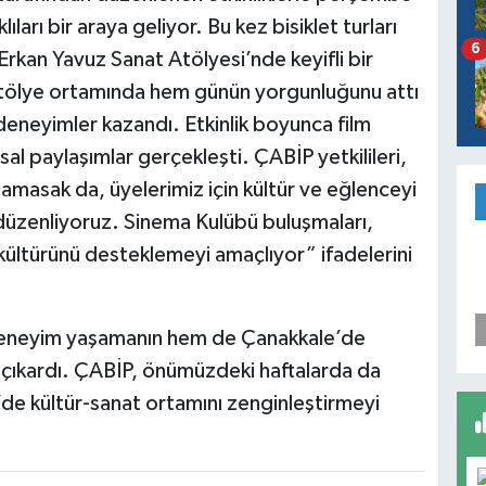
ları bir araya geliyor. Bu kez bisiklet turları
6
rkan Yavuz Sanat Atölyesi’nde keyifli bir
 atölye ortamında hem günün yorgunluğunu attı
eneyimler kazandı. Etkinlik boyunca film
sal paylaşımlar gerçekleşti. ÇABİP yetkilileri,
amasak da, üyelerimiz için kültür ve eğlenceyi
r düzenliyoruz. Sinema Kulübü buluşmaları,
ültürünü desteklemeyi amaçlıyor” ifadelerini
r deneyim yaşamanın hem de Çanakkale’de
i çıkardı. ÇABİP, önümüzdeki haftalarda da
e’de kültür-sanat ortamını zenginleştirmeyi