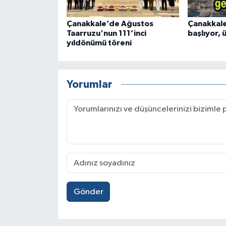
Çanakkale’de Ağustos
Çanakkal
Taarruzu'nun 111’inci
başlıyor, 
yıldönümü töreni
Yorumlar
Gönder