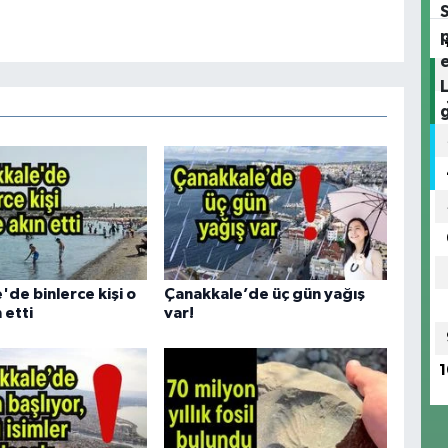
de binlerce kişi o
Çanakkale’de üç gün yağış
 etti
var!
1