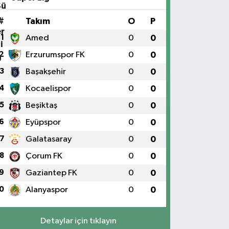
#
Takım
O
P
1
Amed
0
0
2
Erzurumspor FK
0
0
3
Başakşehir
0
0
4
Kocaelispor
0
0
5
Beşiktaş
0
0
6
Eyüpspor
0
0
7
Galatasaray
0
0
8
Çorum FK
0
0
9
Gaziantep FK
0
0
0
Alanyaspor
0
0
Detaylar için tıklayın