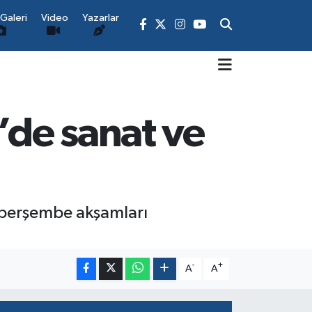
Galeri
Video
Yazarlar
de sanat ve
e perşembe akşamları
-
+
A
A