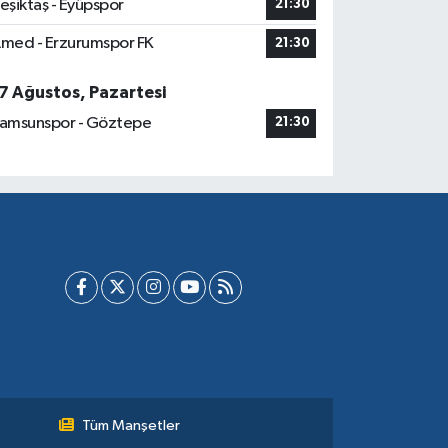
eşiktaş - Eyüpspor
21:30
med - Erzurumspor FK
21:30
7 Ağustos, Pazartesi
amsunspor - Göztepe
21:30
Tüm Manşetler