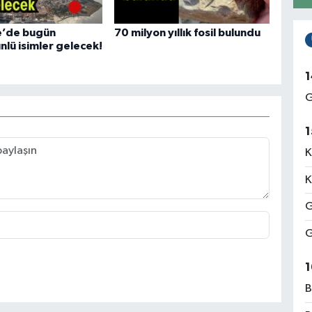
e’de bugün
70 milyon yıllık fosil bulundu
ünlü isimler gelecek!
1
G
1
K
K
G
G
1
B