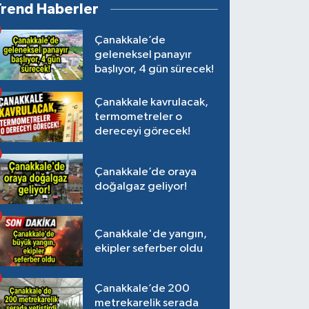
Trend Haberler
Çanakkale’de
geleneksel panayır
başlıyor, 4 gün sürecek!
Çanakkale kavrulacak,
termometreler o
dereceyi görecek!
Çanakkale’de oraya
doğalgaz geliyor!
Çanakkale'de yangın,
ekipler seferber oldu
Çanakkale’de 200
metrekarelik serada