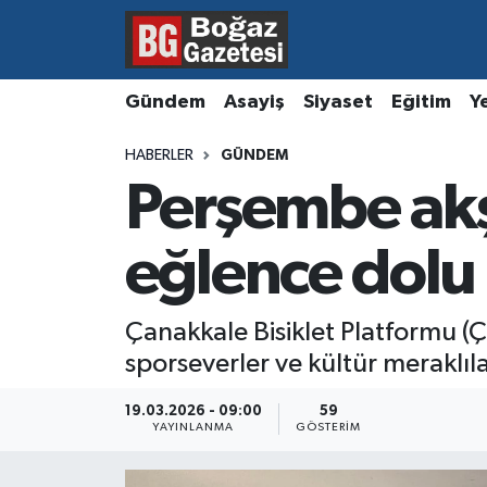
Asayiş
Hava Durumu
Gündem
Asayiş
Siyaset
Eğitim
Y
Eğitim
Trafik Durumu
HABERLER
GÜNDEM
Perşembe akş
Ekonomi
Süper Lig Puan Durumu ve Fikstür
Gündem
Tüm Manşetler
eğlence dolu
Kültür ve Sanat
Son Dakika Haberleri
Çanakkale Bisiklet Platformu (
sporseverler ve kültür meraklılar
Magazin
Haber Arşivi
19.03.2026 - 09:00
59
Resmi İlanlar
YAYINLANMA
GÖSTERIM
Sağlık