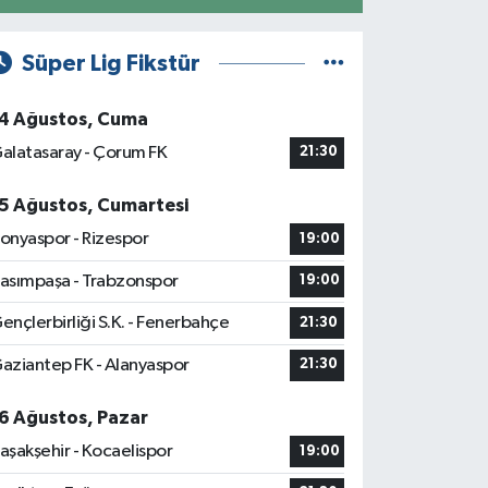
Süper Lig Fikstür
4 Ağustos, Cuma
alatasaray - Çorum FK
21:30
5 Ağustos, Cumartesi
onyaspor - Rizespor
19:00
asımpaşa - Trabzonspor
19:00
ençlerbirliği S.K. - Fenerbahçe
21:30
aziantep FK - Alanyaspor
21:30
6 Ağustos, Pazar
aşakşehir - Kocaelispor
19:00