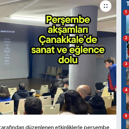
1
2
3
4
5
tarafından düzenlenen etkinliklerle perşembe