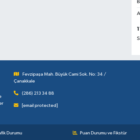
B
A
1
S
Fevzipaşa Mah. Büyük Cami Sok. No: 34 /
Çanakkale
(286) 213 34 88
e
er
[email protected]
afik Durumu
Puan Durumu ve Fikstür