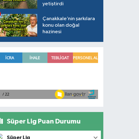
yetiştirdi
Çanakkale’nin şarkılara
konu olan doğal
hazinesi
Süper Lig Puan Durumu
Süper Lig