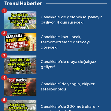
Trend Haberler
1
Çanakkale’de geleneksel panayır
başlıyor, 4 gün sürecek!
2
Çanakkale kavrulacak,
termometreler o dereceyi
görecek!
3
Çanakkale’de oraya doğalgaz
geliyor!
4
Çanakkale'de yangın, ekipler
seferber oldu
5
Çanakkale’de 200 metrekarelik