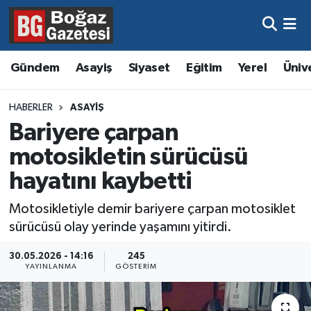
Asayiş
Hava Durumu
Gündem
Asayiş
Siyaset
Eğitim
Yerel
Üniv
Eğitim
Trafik Durumu
HABERLER
ASAYIŞ
Ekonomi
Süper Lig Puan Durumu ve Fikstür
Bariyere çarpan
motosikletin sürücüsü
Gündem
Tüm Manşetler
hayatını kaybetti
Kültür ve Sanat
Son Dakika Haberleri
Motosikletiyle demir bariyere çarpan motosiklet
sürücüsü olay yerinde yaşamını yitirdi.
Magazin
Haber Arşivi
30.05.2026 - 14:16
245
Resmi İlanlar
YAYINLANMA
GÖSTERIM
Sağlık