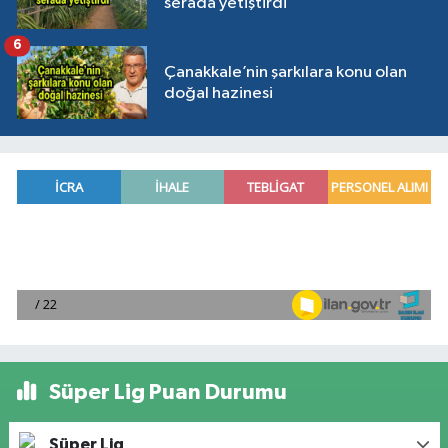
serada yetiştirdi
6
Çanakkale’nin şarkılara konu olan
doğal hazinesi
Süper Lig Puan Durumu
Süper Lig