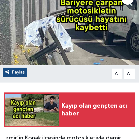
Paylaş
-
+
A
A
Kayıp olan gençten acı
haber
İzmir’in Konak ilçesinde motosikletiyle demir