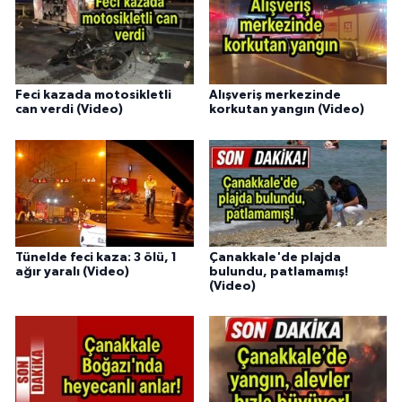
Feci kazada motosikletli
Alışveriş merkezinde
can verdi (Video)
korkutan yangın (Video)
Tünelde feci kaza: 3 ölü, 1
Çanakkale'de plajda
ağır yaralı (Video)
bulundu, patlamamış!
(Video)