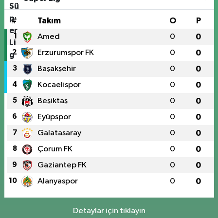
#
Takım
O
P
1
Amed
0
0
2
Erzurumspor FK
0
0
3
Başakşehir
0
0
4
Kocaelispor
0
0
5
Beşiktaş
0
0
6
Eyüpspor
0
0
7
Galatasaray
0
0
8
Çorum FK
0
0
9
Gaziantep FK
0
0
10
Alanyaspor
0
0
Detaylar için tıklayın