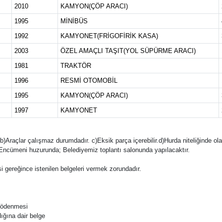
2010
KAMYON(ÇÖP ARACI)
1995
MİNİBÜS
1992
KAMYONET(FRİGOFİRİK KASA)
2003
ÖZEL AMAÇLI TAŞIT(YOL SÜPÜRME ARACI)
1981
TRAKTÖR
1996
RESMİ OTOMOBİL
1995
KAMYON(ÇÖP ARACI)
1997
KAMYONET
 b)Araçlar çalışmaz durumdadır. c)Eksik parça içerebilir.d)Hurda niteliğinde olabi
ncümeni huzurunda; Belediyemiz toplantı salonunda yapılacaktır.
.
i gereğince istenilen belgeleri vermek zorundadır.
n ödenmesi
ığına dair belge