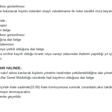
dresi gösterilmesi
ifte bulunacak kişinin noterden onaylı vekaletname ile noter tasdikli imza bey
inde ;
opisi
en belge
dresi gösterilmesi
ğına dair belge
n ödenmesi
meye yetkili olduğuna dair belge
ciline kayıtlı olduğu ticaret veya sanayi odasından ihalenin yapıldığı yıl içi
i
ARI HALİNDE;
kıf adına katılacak kişilerin yönetim tarafından yetkilendirildiğine dair yönet
flar Genel Müdürlüğü nezdinde faal kaydının olduğuna dair belge
rf içinde ihale saatinde(15:00) ihale komisyonuna sunmak zorundadır,aksi takd
rmeye alınmayacaktır.
ler geçerlidir.