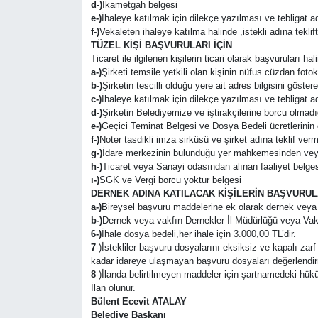
d-)
İkametgah belgesi
e-)
İhaleye katılmak için dilekçe yazılması ve tebligat a
f-)
Vekaleten ihaleye katılma halinde ,istekli adına tekl
TÜZEL KİŞİ BAŞVURULARI İÇİN
Ticaret ile ilgilenen kişilerin ticari olarak başvuruları hal
a-)
Şirketi temsile yetkili olan kişinin nüfus cüzdan fotok
b-)
Şirketin tescilli olduğu yere ait adres bilgisini göster
c-)
İhaleye katılmak için dilekçe yazılması ve tebligat a
d-)
Şirketin Belediyemize ve iştirakçilerine borcu olmadı
e-)
Geçici Teminat Belgesi ve Dosya Bedeli ücretlerini
f-)
Noter tasdikli imza sirküsü ve şirket adına teklif ver
g-)
İdare merkezinin bulunduğu yer mahkemesinden veya si
h-)
Ticaret veya Sanayi odasından alınan faaliyet belges
ı-)
SGK ve Vergi borcu yoktur belgesi
DERNEK ADINA KATILACAK KİŞİLERİN BAŞVURUL
a-)
Bireysel başvuru maddelerine ek olarak dernek veya va
b-)
Dernek veya vakfın Dernekler İl Müdürlüğü veya Vakı
6-)
İhale dosya bedeli,her ihale için 3.000,00 TL’dir.
7
-)İstekliler başvuru dosyalarını eksiksiz ve kapalı za
kadar idareye ulaşmayan başvuru dosyaları değerlendi
8
-)İlanda belirtilmeyen maddeler için şartnamedeki hüküm
İlan olunur.
Bülent Ecevit ATALAY
Belediye Başkanı