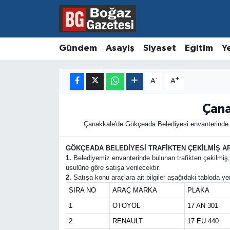
Asayiş
Hava Durumu
Gündem
Asayiş
Siyaset
Eğitim
Y
Eğitim
Trafik Durumu
-
+
A
A
Ekonomi
Süper Lig Puan Durumu ve Fikstür
Çana
Gündem
Tüm Manşetler
Çanakkale'de Gökçeada Belediyesi envanterinde bu
Kültür ve Sanat
Son Dakika Haberleri
GÖKÇEADA BELEDİYESİ TRAFİKTEN ÇEKİLMİŞ AR
1.
Belediyemiz envanterinde bulunan trafikten çekilmiş
usulüne göre satışa verilecektir.
Magazin
Haber Arşivi
2.
Satışa konu araçlara ait bilgiler aşağıdaki tabloda ye
SIRA NO
ARAÇ MARKA
PLAKA
Resmi İlanlar
1
OTOYOL
17 AN 301
2
RENAULT
17 EU 440
Sağlık