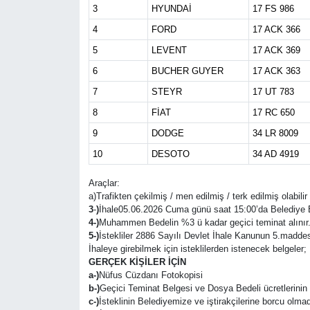
3
HYUNDAİ
17 FS 986
4
FORD
17 ACK 366
5
LEVENT
17 ACK 369
6
BUCHER GUYER
17 ACK 363
7
STEYR
17 UT 783
8
FİAT
17 RC 650
9
DODGE
34 LR 8009
10
DESOTO
34 AD 4919
Araçlar:
a)Trafikten çekilmiş / men edilmiş / terk edilmiş olabilir
3
-
)
İhale05.06.2026 Cuma günü saat 15:00’da Belediye E
4-)
Muhammen Bedelin %3 ü kadar geçici teminat alınır
5-)
İstekliler 2886 Sayılı Devlet İhale Kanunun 5.maddes
İhaleye girebilmek için isteklilerden istenecek belgeler;
GERÇEK KİŞİLER İÇİN
a-)
Nüfus Cüzdanı Fotokopisi
b-)
Geçici Teminat Belgesi ve Dosya Bedeli ücretlerini
c-)
İsteklinin Belediyemize ve iştirakçilerine borcu olmad