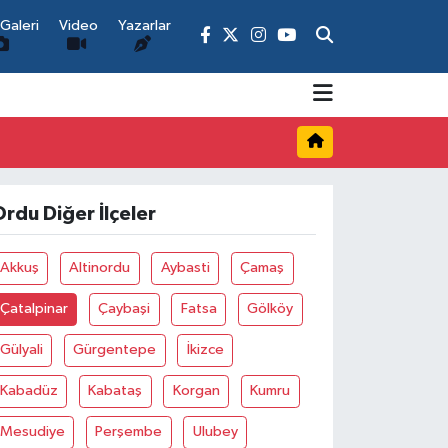
Galeri
Video
Yazarlar
rdu Diğer İlçeler
Akkuş
Altinordu
Aybasti
Çamaş
Çatalpinar
Çaybaşi
Fatsa
Gölköy
Gülyali
Gürgentepe
İkizce
Kabadüz
Kabataş
Korgan
Kumru
Mesudiye
Perşembe
Ulubey