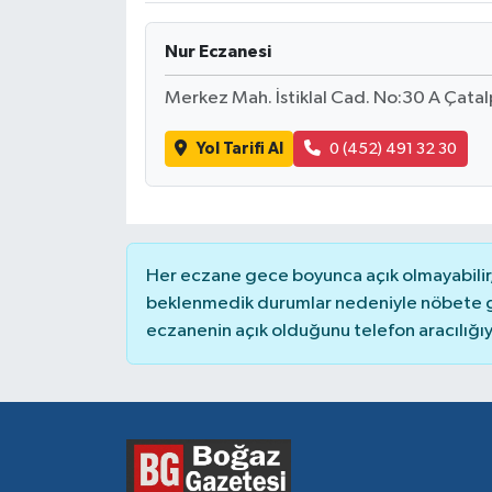
Nur Eczanesi
Merkez Mah. İstiklal Cad. No:30 A Çata
Yol Tarifi Al
0 (452) 491 32 30
Her eczane gece boyunca açık olmayabilir, 
beklenmedik durumlar nedeniyle nöbete g
eczanenin açık olduğunu telefon aracılığıyla 