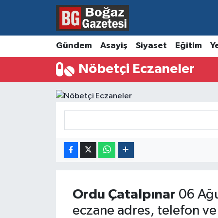
Asayiş
Hava Durumu
Gündem
Asayiş
Siyaset
Eğitim
Y
Eğitim
Trafik Durumu
Nöbetçi Eczaneler
Ekonomi
Süper Lig Puan Durumu ve Fikstür
Gündem
Tüm Manşetler
Kültür ve Sanat
Son Dakika Haberleri
Magazin
Haber Arşivi
Resmi İlanlar
Ordu
Çatalpınar
06 Ağu
eczane adres, telefon ve
Sağlık