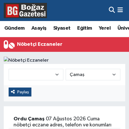
Asayiş
Hava Durumu
Gündem
Asayiş
Siyaset
Eğitim
Yerel
Üniv
Eğitim
Trafik Durumu
Nöbetçi Eczaneler
Ekonomi
Süper Lig Puan Durumu ve Fikstür
Gündem
Tüm Manşetler
Kültür ve Sanat
Son Dakika Haberleri
Paylaş
Magazin
Haber Arşivi
Resmi İlanlar
Ordu
Çamaş
07 Ağustos 2026 Cuma
Sağlık
nöbetçi eczane adres, telefon ve konumları