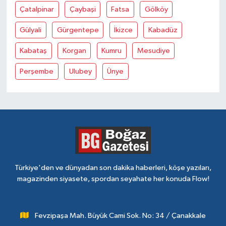
Çatalpinar
Çaybaşi
Fatsa
Gölköy
Gülyali
Gürgentepe
İkizce
Kabadüz
Kabataş
Korgan
Kumru
Mesudiye
Perşembe
Ulubey
Ünye
Türkiye'den ve dünyadan son dakika haberleri, köşe yazıları,
magazinden siyasete, spordan seyahate her konuda Flow!
Fevzipaşa Mah. Büyük Cami Sok. No: 34 / Çanakkale