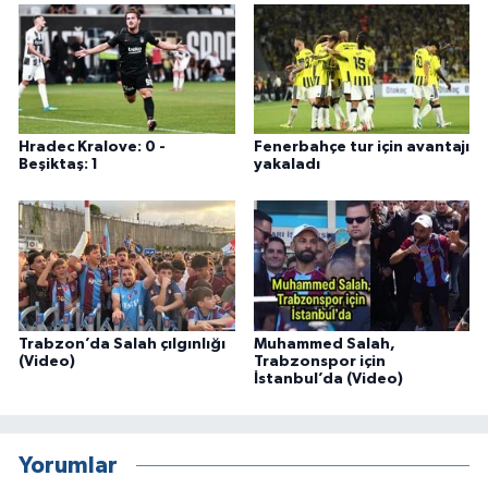
Hradec Kralove: 0 -
Fenerbahçe tur için avantajı
Beşiktaş: 1
yakaladı
Trabzon’da Salah çılgınlığı
Muhammed Salah,
(Video)
Trabzonspor için
İstanbul’da (Video)
Yorumlar