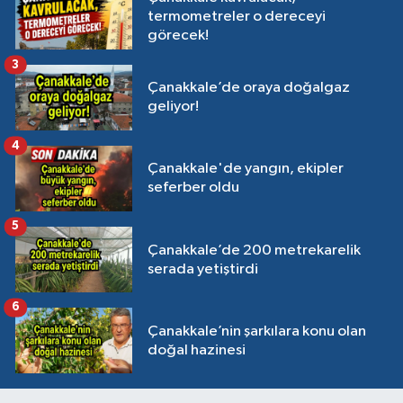
termometreler o dereceyi
görecek!
3
Çanakkale’de oraya doğalgaz
geliyor!
4
Çanakkale'de yangın, ekipler
seferber oldu
5
Çanakkale’de 200 metrekarelik
serada yetiştirdi
6
Çanakkale’nin şarkılara konu olan
doğal hazinesi