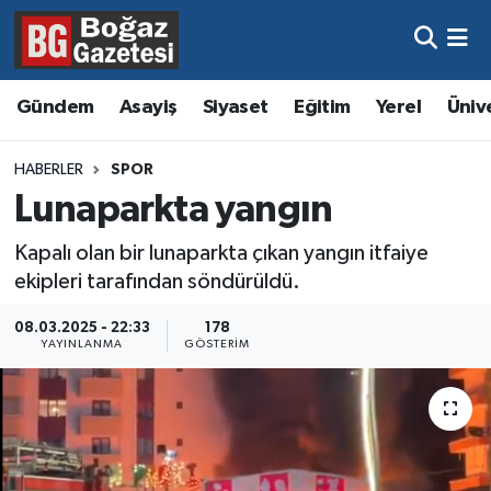
Asayiş
Hava Durumu
Gündem
Asayiş
Siyaset
Eğitim
Yerel
Üniv
Eğitim
Trafik Durumu
HABERLER
SPOR
Ekonomi
Süper Lig Puan Durumu ve Fikstür
Lunaparkta yangın
Gündem
Tüm Manşetler
Kapalı olan bir lunaparkta çıkan yangın itfaiye
ekipleri tarafından söndürüldü.
Kültür ve Sanat
Son Dakika Haberleri
08.03.2025 - 22:33
178
YAYINLANMA
GÖSTERIM
Magazin
Haber Arşivi
Resmi İlanlar
Sağlık