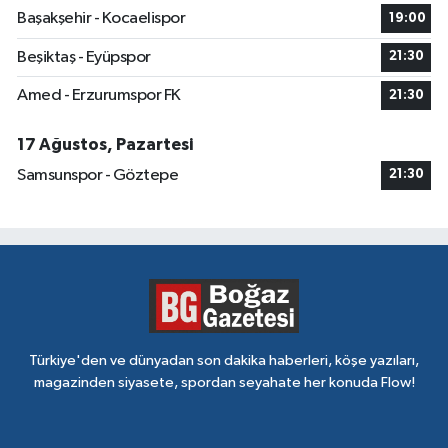
Başakşehir - Kocaelispor
19:00
Beşiktaş - Eyüpspor
21:30
Amed - Erzurumspor FK
21:30
17 Ağustos, Pazartesi
Samsunspor - Göztepe
21:30
Türkiye'den ve dünyadan son dakika haberleri, köşe yazıları,
magazinden siyasete, spordan seyahate her konuda Flow!