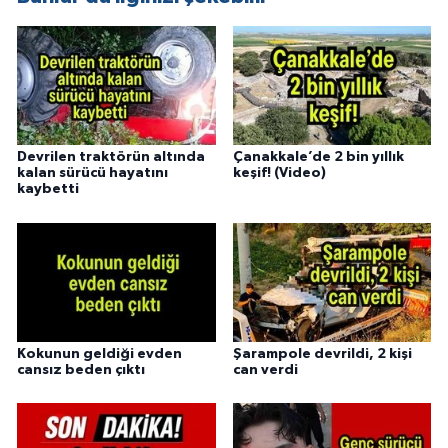
Devrilen traktörün altında
Çanakkale’de 2 bin yıllık
kalan sürücü hayatını
keşif! (Video)
kaybetti
Kokunun geldiği evden
Şarampole devrildi, 2 kişi
cansız beden çıktı
can verdi