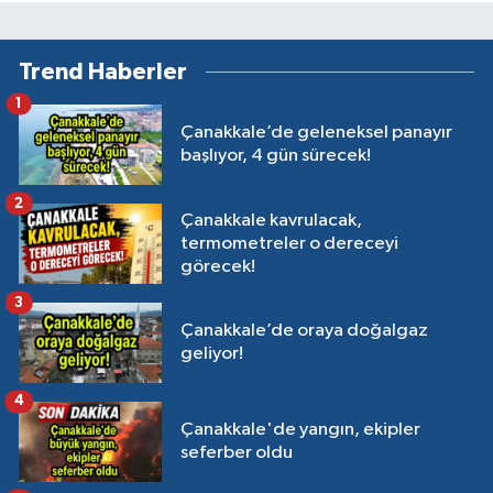
Trend Haberler
1
Çanakkale’de geleneksel panayır
başlıyor, 4 gün sürecek!
2
Çanakkale kavrulacak,
termometreler o dereceyi
görecek!
3
Çanakkale’de oraya doğalgaz
geliyor!
4
Çanakkale'de yangın, ekipler
seferber oldu