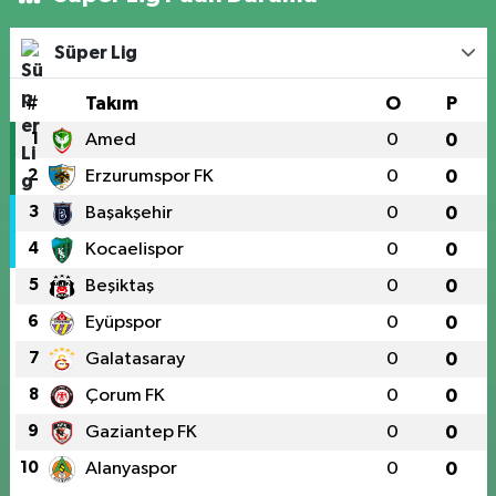
Süper Lig
#
Takım
O
P
1
Amed
0
0
2
Erzurumspor FK
0
0
3
Başakşehir
0
0
4
Kocaelispor
0
0
5
Beşiktaş
0
0
6
Eyüpspor
0
0
7
Galatasaray
0
0
8
Çorum FK
0
0
9
Gaziantep FK
0
0
10
Alanyaspor
0
0