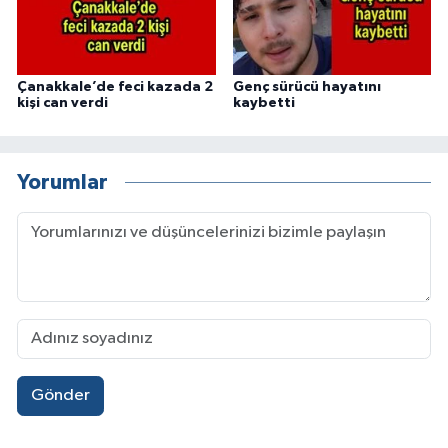
Çanakkale’de feci kazada 2
Genç sürücü hayatını
kişi can verdi
kaybetti
Yorumlar
Gönder