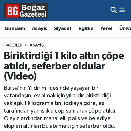
Asayiş
Hava Durumu
Gündem
Asayiş
Siyaset
Eğitim
Yerel
Üniv
Eğitim
Trafik Durumu
HABERLER
ASAYIŞ
Ekonomi
Süper Lig Puan Durumu ve Fikstür
Biriktirdiği 1 kilo altın çöpe
atıldı, seferber oldular
Gündem
Tüm Manşetler
(Video)
Kültür ve Sanat
Son Dakika Haberleri
Bursa'nın Yıldırım ilçesinde yaşayan bir
vatandaşın, ev almak için yıllardır biriktirdiği
Magazin
Haber Arşivi
yaklaşık 1 kilogram altın, iddiaya göre, eşi
tarafından yanlışlıkla çöp sanılarak çöpe atıldı.
Resmi İlanlar
Olayın ardından mahalleli, polis ve belediye
ekipleri altınları bulabilmek için seferber oldu.
Sağlık