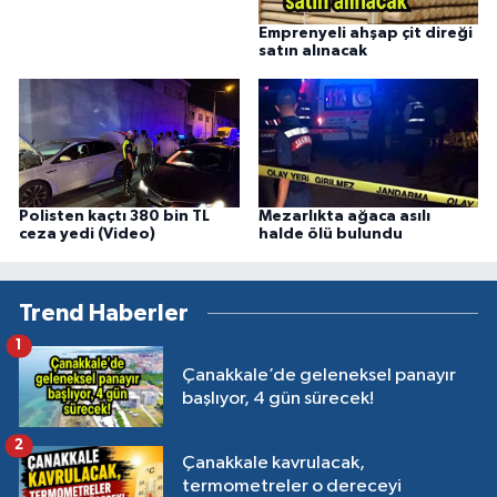
Emprenyeli ahşap çit direği
satın alınacak
Polisten kaçtı 380 bin TL
Mezarlıkta ağaca asılı
ceza yedi (Video)
halde ölü bulundu
Trend Haberler
1
Çanakkale’de geleneksel panayır
başlıyor, 4 gün sürecek!
2
Çanakkale kavrulacak,
termometreler o dereceyi