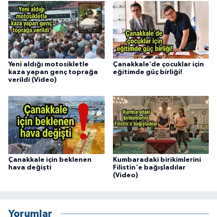
Yeni aldığı motosikletle
Çanakkale’de çocuklar için
kaza yapan genç toprağa
eğitimde güç birliği!
verildi (Video)
Çanakkale için beklenen
Kumbaradaki birikimlerini
hava değişti
Filistin'e bağışladılar
(Video)
Yorumlar