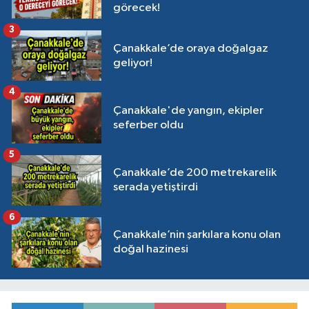
görecek!
3
Çanakkale’de oraya doğalgaz
geliyor!
4
Çanakkale'de yangın, ekipler
seferber oldu
5
Çanakkale’de 200 metrekarelik
serada yetiştirdi
6
Çanakkale’nin şarkılara konu olan
doğal hazinesi