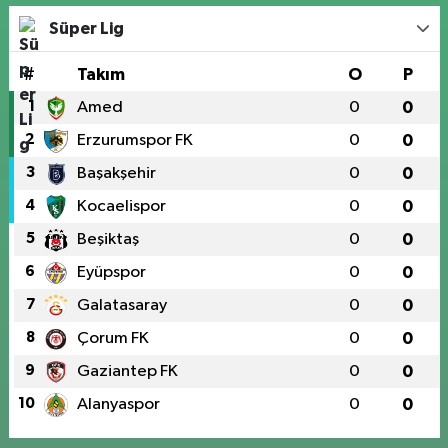
Süper Lig
#
Takım
O
P
1
Amed
0
0
2
Erzurumspor FK
0
0
3
Başakşehir
0
0
4
Kocaelispor
0
0
5
Beşiktaş
0
0
6
Eyüpspor
0
0
7
Galatasaray
0
0
8
Çorum FK
0
0
9
Gaziantep FK
0
0
10
Alanyaspor
0
0