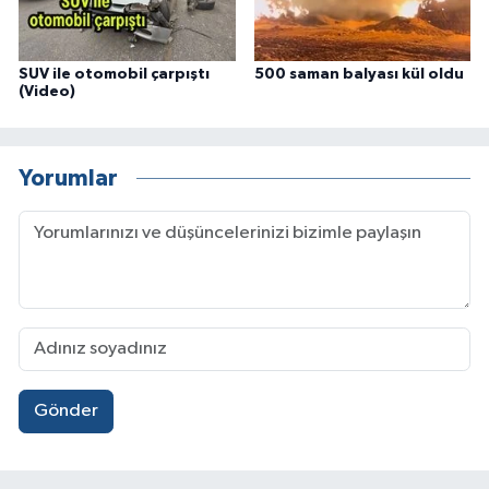
SUV ile otomobil çarpıştı
500 saman balyası kül oldu
(Video)
Yorumlar
Gönder