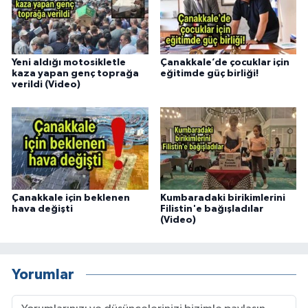
Yeni aldığı motosikletle
Çanakkale’de çocuklar için
kaza yapan genç toprağa
eğitimde güç birliği!
verildi (Video)
Çanakkale için beklenen
Kumbaradaki birikimlerini
hava değişti
Filistin'e bağışladılar
(Video)
Yorumlar