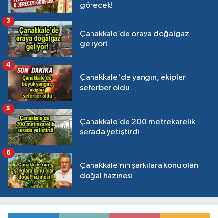
görecek!
3
Çanakkale’de oraya doğalgaz
geliyor!
4
Çanakkale'de yangın, ekipler
seferber oldu
5
Çanakkale’de 200 metrekarelik
serada yetiştirdi
6
Çanakkale’nin şarkılara konu olan
doğal hazinesi