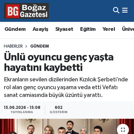
Asayiş
Hava Durumu
Gündem
Asayiş
Siyaset
Eğitim
Yerel
Üniv
Eğitim
Trafik Durumu
HABERLER
GÜNDEM
Ekonomi
Süper Lig Puan Durumu ve Fikstür
Ünlü oyuncu genç yaşta
hayatını kaybetti
Gündem
Tüm Manşetler
Ekranların sevilen dizilerinden Kızılcık Şerbeti’nde
Kültür ve Sanat
Son Dakika Haberleri
rol alan genç oyuncu yaşama veda etti Vefatı
sanat camiasında büyük üzüntü yarattı.
Magazin
Haber Arşivi
15.06.2026 - 15:08
602
YAYINLANMA
GÖSTERIM
Resmi İlanlar
Sağlık