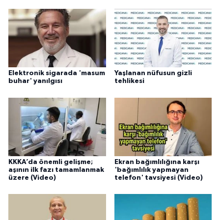
Elektronik sigarada 'masum
Yaşlanan nüfusun gizli
buhar' yanılgısı
tehlikesi
KKKA’da önemli gelişme;
Ekran bağımlılığına karşı
aşının ilk fazı tamamlanmak
'bağımlılık yapmayan
üzere (Video)
telefon' tavsiyesi (Video)