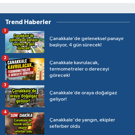
Trend Haberler
1
Çanakkale’de geleneksel panayır
başlıyor, 4 gün sürecek!
2
Çanakkale kavrulacak,
termometreler o dereceyi
görecek!
3
Çanakkale’de oraya doğalgaz
geliyor!
4
Çanakkale'de yangın, ekipler
seferber oldu