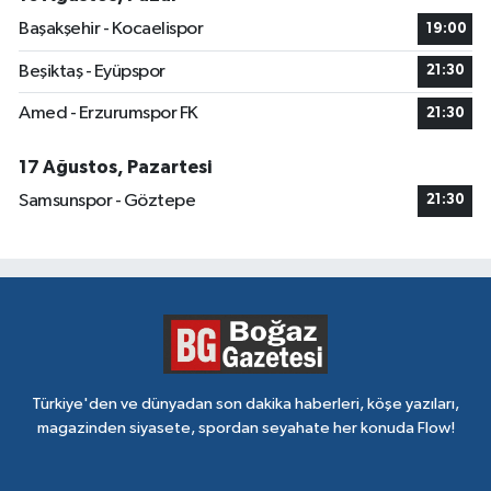
Başakşehir - Kocaelispor
19:00
Beşiktaş - Eyüpspor
21:30
Amed - Erzurumspor FK
21:30
17 Ağustos, Pazartesi
Samsunspor - Göztepe
21:30
Türkiye'den ve dünyadan son dakika haberleri, köşe yazıları,
magazinden siyasete, spordan seyahate her konuda Flow!