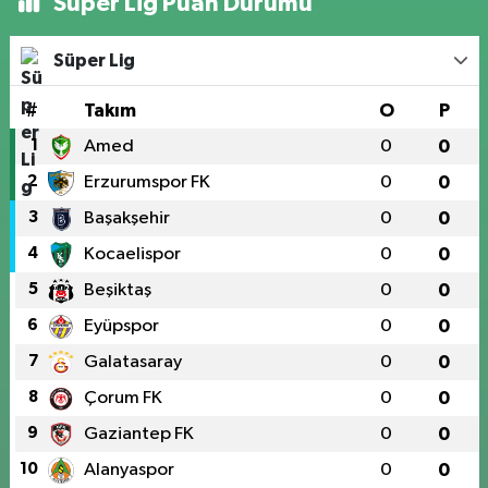
Süper Lig Puan Durumu
Süper Lig
#
Takım
O
P
1
Amed
0
0
2
Erzurumspor FK
0
0
3
Başakşehir
0
0
4
Kocaelispor
0
0
5
Beşiktaş
0
0
6
Eyüpspor
0
0
7
Galatasaray
0
0
8
Çorum FK
0
0
9
Gaziantep FK
0
0
10
Alanyaspor
0
0