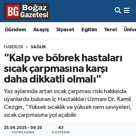
Asayiş
Hava Durumu
Gündem
Asayiş
Siyaset
Eğitim
Yerel
Üniv
Eğitim
Trafik Durumu
HABERLER
SAĞLIK
Ekonomi
Süper Lig Puan Durumu ve Fikstür
"Kalp ve böbrek hastaları
sıcak çarpmasına karşı
Gündem
Tüm Manşetler
daha dikkatli olmalı"
Kültür ve Sanat
Son Dakika Haberleri
Yaz aylarında artan sıcak çarpması riski hakkında
uyarılarda bulunan İç Hastalıkları Uzmanı Dr. Kamil
Magazin
Haber Arşivi
Cezgin, "Yüksek sıcaklık ve yüksek nem seviyeleri,
sıcak çarpmasına yol açabilir
Resmi İlanlar
25.06.2025 - 09:20
43
Sağlık
YAYINLANMA
GÖSTERIM