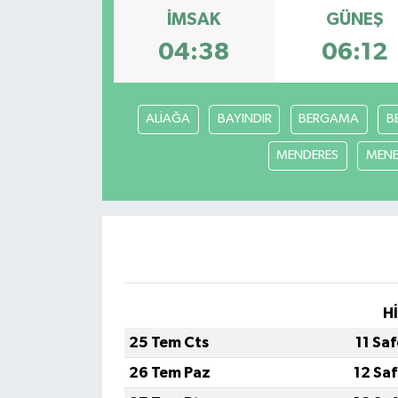
İMSAK
GÜNEŞ
04:38
06:12
ALİAĞA
BAYINDIR
BERGAMA
B
MENDERES
MEN
H
25 Tem Cts
11 Sa
26 Tem Paz
12 Sa