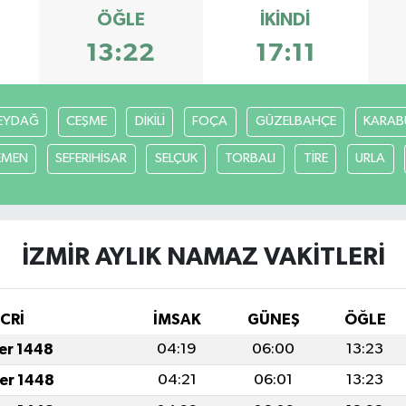
ÖĞLE
İKINDI
13:22
17:11
EYDAĞ
CEŞME
DİKİLİ
FOÇA
GÜZELBAHÇE
KARAB
EMEN
SEFERIHİSAR
SELÇUK
TORBALI
TİRE
URLA
İZMİR AYLIK NAMAZ VAKITLERI
İCRİ
İMSAK
GÜNEŞ
ÖĞLE
fer 1448
04:19
06:00
13:23
fer 1448
04:21
06:01
13:23