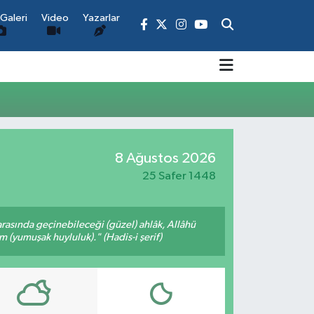
Galeri
Video
Yazarlar
8 Ağustos 2026
25 Safer 1448
arasında geçinebileceği (güzel) ahlâk, Allâhü
m (yumuşak huyluluk)." (Hadis-i şerif)