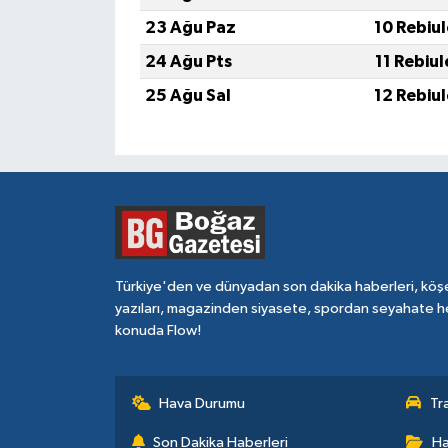
23 Ağu Paz
10 Rebiu
24 Ağu Pts
11 Rebiu
25 Ağu Sal
12 Rebiu
Türkiye'den ve dünyadan son dakika haberleri, köş
yazıları, magazinden siyasete, spordan seyahate h
konuda Flow!
Hava Durumu
Tr
Son Dakika Haberleri
Ha