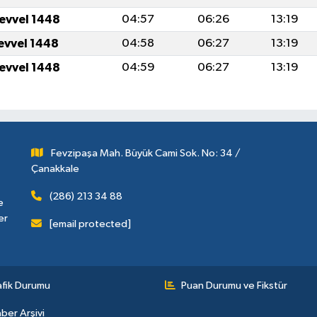
levvel 1448
04:57
06:26
13:19
levvel 1448
04:58
06:27
13:19
levvel 1448
04:59
06:27
13:19
Fevzipaşa Mah. Büyük Cami Sok. No: 34 /
Çanakkale
(286) 213 34 88
e
er
[email protected]
afik Durumu
Puan Durumu ve Fikstür
ber Arşivi