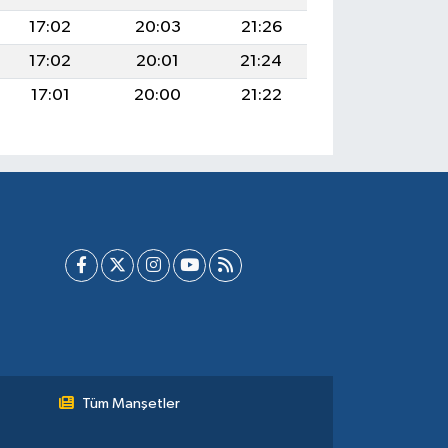
17:02
20:03
21:26
17:02
20:01
21:24
17:01
20:00
21:22
Tüm Manşetler