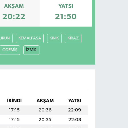
AKŞAM
YATSI
20:22
21:50
URUN
KEMALPAŞA
KINIK
KİRAZ
ÖDEMİŞ
İZMİR
İKINDI
AKŞAM
YATSI
17:15
20:36
22:09
17:15
20:35
22:08