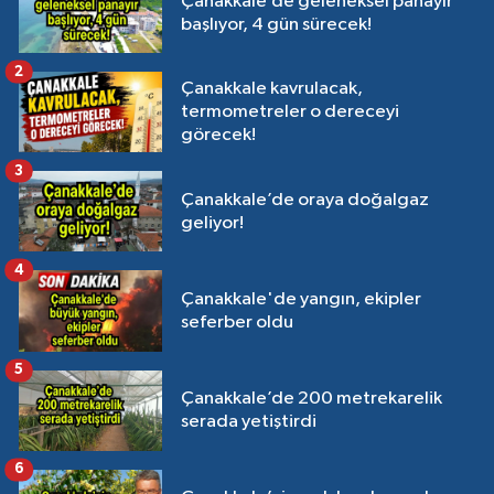
Çanakkale’de geleneksel panayır
başlıyor, 4 gün sürecek!
2
Çanakkale kavrulacak,
termometreler o dereceyi
görecek!
3
Çanakkale’de oraya doğalgaz
geliyor!
4
Çanakkale'de yangın, ekipler
seferber oldu
5
Çanakkale’de 200 metrekarelik
serada yetiştirdi
6