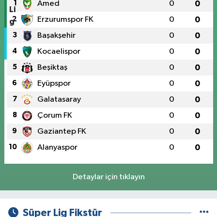
1
Amed
0
0
2
Erzurumspor FK
0
0
3
Başakşehir
0
0
4
Kocaelispor
0
0
5
Beşiktaş
0
0
6
Eyüpspor
0
0
7
Galatasaray
0
0
8
Çorum FK
0
0
9
Gaziantep FK
0
0
10
Alanyaspor
0
0
Detaylar için tıklayın
Süper Lig Fikstür