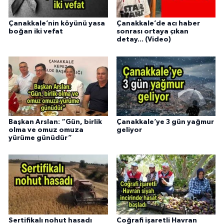
Çanakkale’nin köyünü yasa
Çanakkale’de acı haber
boğan iki vefat
sonrası ortaya çıkan
detay... (Video)
Başkan Arslan: “Gün, birlik
Çanakkale’ye 3 gün yağmur
olma ve omuz omuza
geliyor
yürüme günüdür”
Sertifikalı nohut hasadı
Coğrafi işaretli Havran