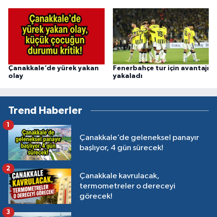
Çanakkale’de yürek yakan
Fenerbahçe tur için avantajı
olay
yakaladı
Trend Haberler
1
Çanakkale’de geleneksel panayır
başlıyor, 4 gün sürecek!
2
Çanakkale kavrulacak,
termometreler o dereceyi
görecek!
3