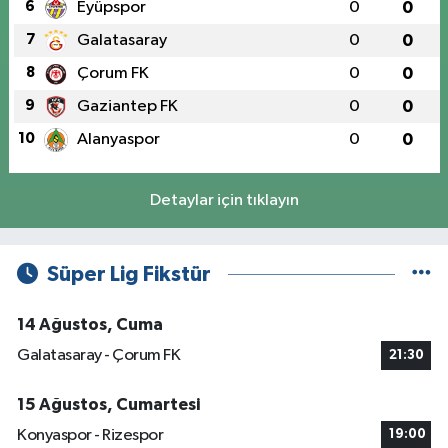
6
Eyüpspor
0
0
7
Galatasaray
0
0
8
Çorum FK
0
0
9
Gaziantep FK
0
0
10
Alanyaspor
0
0
Detaylar için tıklayın
Süper Lig Fikstür
14 Ağustos, Cuma
Galatasaray - Çorum FK
21:30
15 Ağustos, Cumartesi
Konyaspor - Rizespor
19:00