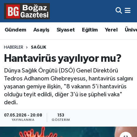
Asayiş
Hava Durumu
Gündem
Asayiş
Siyaset
Eğitim
Yerel
Üniv
Eğitim
Trafik Durumu
HABERLER
SAĞLIK
Ekonomi
Süper Lig Puan Durumu ve Fikstür
Hantavirüs yayılıyor mu?
Gündem
Tüm Manşetler
Dünya Sağlık Örgütü (DSÖ) Genel Direktörü
Tedros Adhanom Ghebreyesus, hantavirüs salgını
Kültür ve Sanat
Son Dakika Haberleri
yaşanan gemiye ilişkin, "8 vakanın 5'i hantavirüs
olduğu teyit edildi, diğer 3'ü ise şüpheli vaka"
Magazin
Haber Arşivi
dedi.
07.05.2026 - 20:08
153
Resmi İlanlar
YAYINLANMA
GÖSTERIM
Sağlık