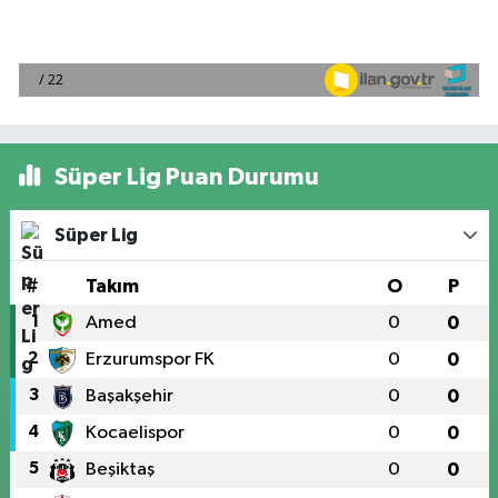
Süper Lig Puan Durumu
Süper Lig
#
Takım
O
P
1
Amed
0
0
2
Erzurumspor FK
0
0
3
Başakşehir
0
0
4
Kocaelispor
0
0
5
Beşiktaş
0
0