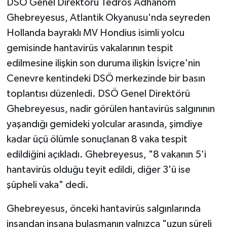
DSÖ Genel Direktörü Tedros Adhanom
Ghebreyesus, Atlantik Okyanusu'nda seyreden
Hollanda bayraklı MV Hondius isimli yolcu
gemisinde hantavirüs vakalarının tespit
edilmesine ilişkin son duruma ilişkin İsviçre'nin
Cenevre kentindeki DSÖ merkezinde bir basın
toplantısı düzenledi. DSÖ Genel Direktörü
Ghebreyesus, nadir görülen hantavirüs salgınının
yaşandığı gemideki yolcular arasında, şimdiye
kadar üçü ölümle sonuçlanan 8 vaka tespit
edildiğini açıkladı. Ghebreyesus, "8 vakanın 5'i
hantavirüs olduğu teyit edildi, diğer 3'ü ise
şüpheli vaka" dedi.
Ghebreyesus, önceki hantavirüs salgınlarında
insandan insana bulaşmanın yalnızca "uzun süreli