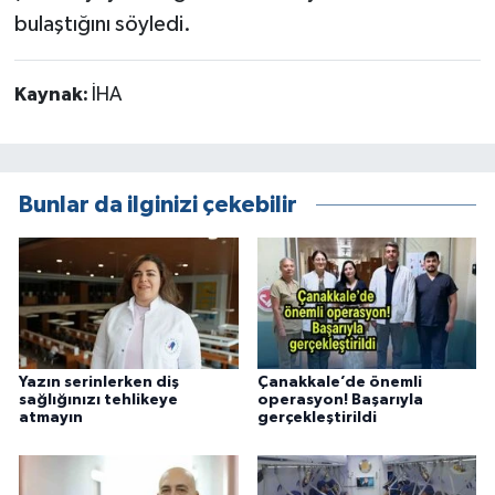
bulaştığını söyledi.
Kaynak:
İHA
Bunlar da ilginizi çekebilir
Yazın serinlerken diş
Çanakkale’de önemli
sağlığınızı tehlikeye
operasyon! Başarıyla
atmayın
gerçekleştirildi