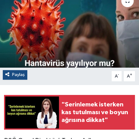
Paylaş
-
+
A
A
"Serinlemek isterken
kas tutulması ve boyun
ağrısına dikkat"