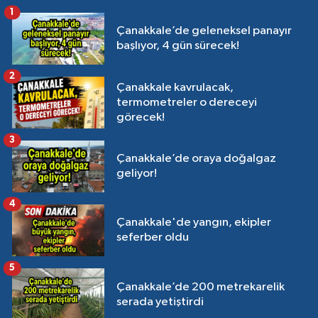
1
Çanakkale’de geleneksel panayır
başlıyor, 4 gün sürecek!
2
Çanakkale kavrulacak,
termometreler o dereceyi
görecek!
3
Çanakkale’de oraya doğalgaz
geliyor!
4
Çanakkale'de yangın, ekipler
seferber oldu
5
Çanakkale’de 200 metrekarelik
serada yetiştirdi