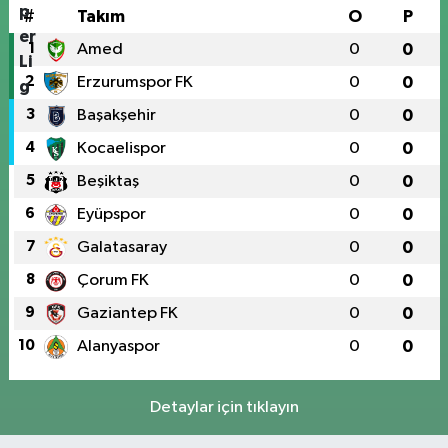
#
Takım
O
P
1
Amed
0
0
2
Erzurumspor FK
0
0
3
Başakşehir
0
0
4
Kocaelispor
0
0
5
Beşiktaş
0
0
6
Eyüpspor
0
0
7
Galatasaray
0
0
8
Çorum FK
0
0
9
Gaziantep FK
0
0
10
Alanyaspor
0
0
Detaylar için tıklayın