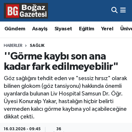
Asayiş
Hava Durumu
Gündem
Asayiş
Siyaset
Eğitim
Yerel
Üniv
Eğitim
Trafik Durumu
HABERLER
SAĞLIK
Ekonomi
Süper Lig Puan Durumu ve Fikstür
''Görme kaybı son ana
kadar fark edilmeyebilir"
Gündem
Tüm Manşetler
Göz sağlığını tehdit eden ve "sessiz hırsız" olarak
Kültür ve Sanat
Son Dakika Haberleri
bilinen glokom (göz tansiyonu) hakkında önemli
uyarılarda bulunan Liv Hospital Samsun Dr. Öğr.
Magazin
Haber Arşivi
Üyesi Konuralp Yakar, hastalığın hiçbir belirti
vermeden kalıcı görme kaybına yol açabileceğine
Resmi İlanlar
dikkat çekti.
Sağlık
16.03.2026 - 09:45
36