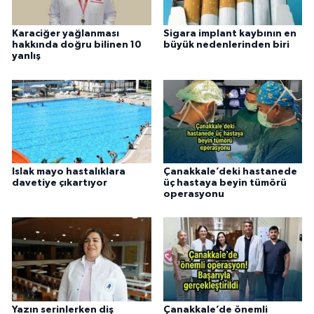
Karaciğer yağlanması
Sigara implant kaybının en
hakkında doğru bilinen 10
büyük nedenlerinden biri
yanlış
Islak mayo hastalıklara
Çanakkale’deki hastanede
davetiye çıkartıyor
üç hastaya beyin tümörü
operasyonu
Yazın serinlerken diş
Çanakkale’de önemli