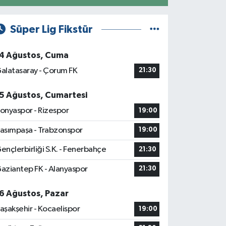
Süper Lig Fikstür
4 Ağustos, Cuma
alatasaray - Çorum FK
21:30
5 Ağustos, Cumartesi
onyaspor - Rizespor
19:00
asımpaşa - Trabzonspor
19:00
ençlerbirliği S.K. - Fenerbahçe
21:30
aziantep FK - Alanyaspor
21:30
6 Ağustos, Pazar
aşakşehir - Kocaelispor
19:00