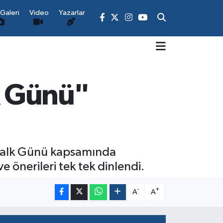
Galeri
Video
Yazarlar
k Günü"
Halk Günü kapsamında
 önerileri tek tek dinlendi.
-
+
A
A