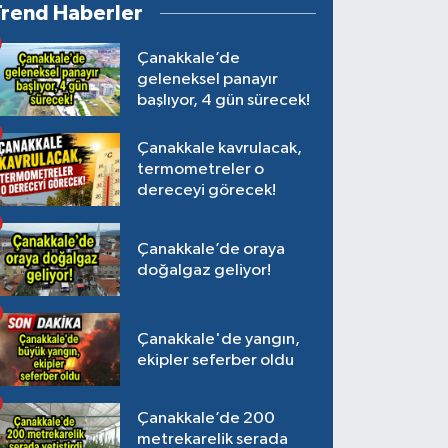
Trend Haberler
Çanakkale’de
geleneksel panayır
başlıyor, 4 gün sürecek!
Çanakkale kavrulacak,
termometreler o
dereceyi görecek!
Çanakkale’de oraya
doğalgaz geliyor!
Çanakkale'de yangın,
ekipler seferber oldu
Çanakkale’de 200
metrekarelik serada