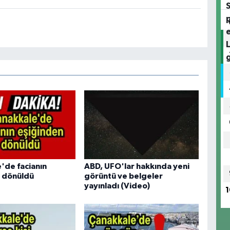
'de facianın
ABD, UFO'lar hakkında yeni
 dönüldü
görüntü ve belgeler
yayınladı (Video)
1