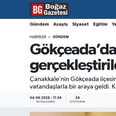
Asayiş
Hava Durumu
Gündem
Asayiş
Siyaset
Eğitim
Y
Eğitim
Trafik Durumu
HABERLER
GÜNDEM
Gökçeada’da
Ekonomi
Süper Lig Puan Durumu ve Fikstür
Gündem
Tüm Manşetler
gerçekleştiril
Kültür ve Sanat
Son Dakika Haberleri
Çanakkale’nin Gökçeada ilçe
vatandaşlarla bir araya geldi. K
Magazin
Haber Arşivi
04.06.2026 - 11:34
34
Resmi İlanlar
YAYINLANMA
GÖSTERIM
Sağlık