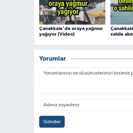
Çanakkale'de oraya yağmur
Çanakkale'
yağıyor (Video)
sahile akın
Yorumlar
Gönder