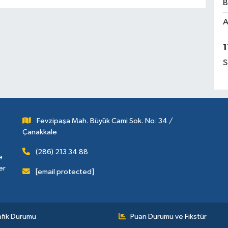
B
A
1
S
Fevzipaşa Mah. Büyük Cami Sok. No: 34 /
Çanakkale
(286) 213 34 88
e
er
[email protected]
afik Durumu
Puan Durumu ve Fikstür