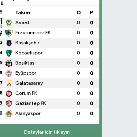
#
Takım
O
P
1
Amed
0
0
2
Erzurumspor FK
0
0
3
Başakşehir
0
0
4
Kocaelispor
0
0
5
Beşiktaş
0
0
6
Eyüpspor
0
0
7
Galatasaray
0
0
8
Çorum FK
0
0
9
Gaziantep FK
0
0
0
Alanyaspor
0
0
Detaylar için tıklayın