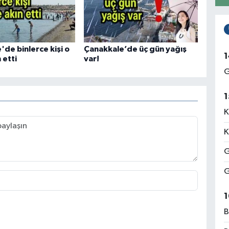
de binlerce kişi o
Çanakkale’de üç gün yağış
1
 etti
var!
G
1
K
K
G
G
1
B