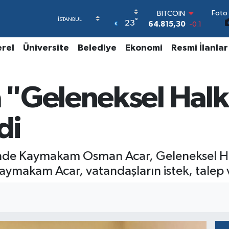
Foto 
BITCOIN
°
23
64.815,30
-0.1
DOLAR
47,7436
0.18
erel
Üniversite
Belediye
Ekonomi
Resmi İlanlar
EURO
55,2510
0.32
STERLİN
 "Geleneksel Hal
64,4811
0.38
GRAM ALTIN
6660.55
0
di
BİST100
13.779
-14
sinde Kaymakam Osman Acar, Geleneksel 
aymakam Acar, vatandaşların istek, talep ve