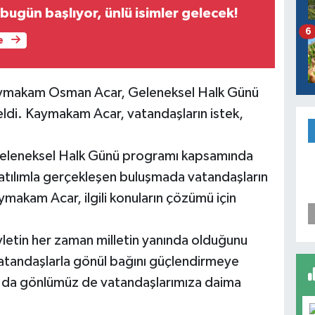
ugün başlıyor, ünlü isimler gelecek!
6
e
aymakam Osman Acar, Geleneksel Halk Günü
ldi. Kaymakam Acar, vatandaşların istek,
leneksel Halk Günü programı kapsamında
katılımla gerçekleşen buluşmada vatandaşların
ymakam Acar, ilgili konuların çözümü için
vletin her zaman milletin yanında olduğunu
tandaşlarla gönül bağını güçlendirmeye
ız da gönlümüz de vatandaşlarımıza daima