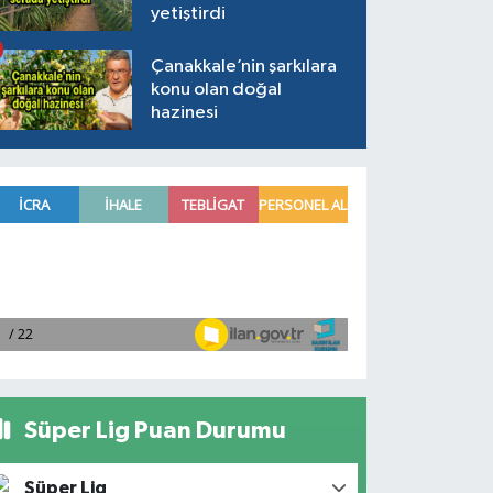
yetiştirdi
Çanakkale’nin şarkılara
konu olan doğal
hazinesi
Süper Lig Puan Durumu
Süper Lig