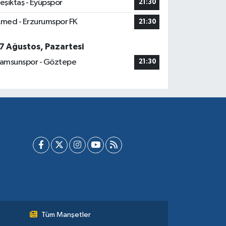
eşiktaş - Eyüpspor
21:30
med - Erzurumspor FK
21:30
7 Ağustos, Pazartesi
amsunspor - Göztepe
21:30
Tüm Manşetler