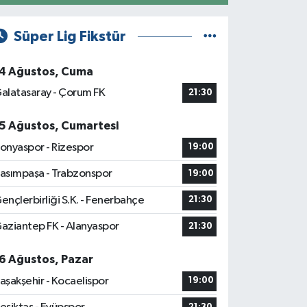
Süper Lig Fikstür
4 Ağustos, Cuma
alatasaray - Çorum FK
21:30
5 Ağustos, Cumartesi
onyaspor - Rizespor
19:00
asımpaşa - Trabzonspor
19:00
ençlerbirliği S.K. - Fenerbahçe
21:30
aziantep FK - Alanyaspor
21:30
6 Ağustos, Pazar
aşakşehir - Kocaelispor
19:00