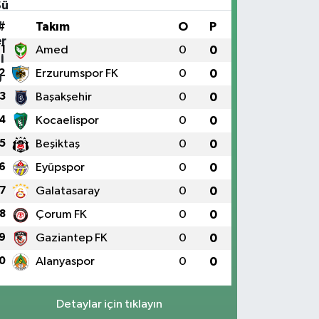
#
Takım
O
P
1
Amed
0
0
2
Erzurumspor FK
0
0
3
Başakşehir
0
0
4
Kocaelispor
0
0
5
Beşiktaş
0
0
6
Eyüpspor
0
0
7
Galatasaray
0
0
8
Çorum FK
0
0
9
Gaziantep FK
0
0
0
Alanyaspor
0
0
Detaylar için tıklayın