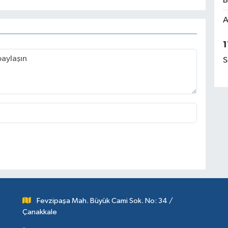
B
A
1
S
Fevzipaşa Mah. Büyük Cami Sok. No: 34 /
Çanakkale