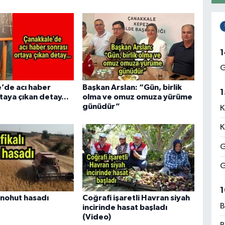
1
G
’de acı haber
Başkan Arslan: “Gün, birlik
1
taya çıkan detay...
olma ve omuz omuza yürüme
günüdür”
K
K
G
G
1
ı nohut hasadı
Coğrafi işaretli Havran siyah
B
incirinde hasat başladı
(Video)