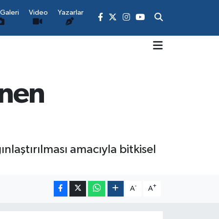
Galeri
Video
Yazarlar
enen
nlaştırılması amacıyla bitkisel
-
+
A
A