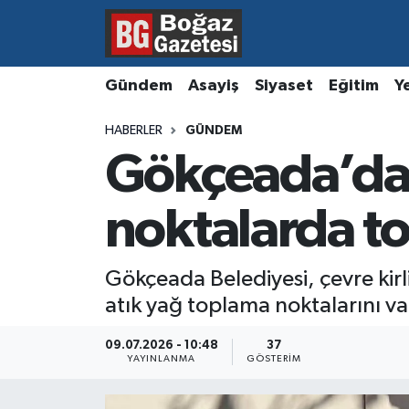
Asayiş
Hava Durumu
Gündem
Asayiş
Siyaset
Eğitim
Y
Eğitim
Trafik Durumu
HABERLER
GÜNDEM
Gökçeada’da 
Ekonomi
Süper Lig Puan Durumu ve Fikstür
Gündem
Tüm Manşetler
noktalarda t
Kültür ve Sanat
Son Dakika Haberleri
Gökçeada Belediyesi, çevre kirl
atık yağ toplama noktalarını va
Magazin
Haber Arşivi
09.07.2026 - 10:48
37
Resmi İlanlar
YAYINLANMA
GÖSTERIM
Sağlık