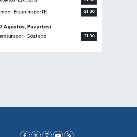
eşiktaş - Eyüpspor
21:30
med - Erzurumspor FK
21:30
7 Ağustos, Pazartesi
amsunspor - Göztepe
21:30