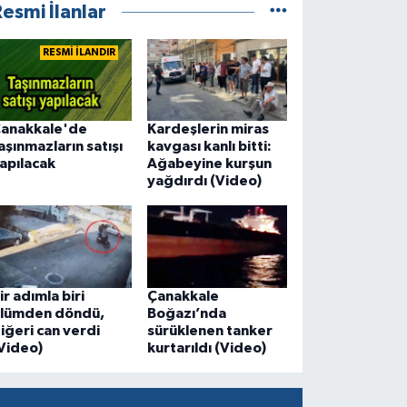
esmi İlanlar
RESMİ İLANDIR
anakkale'de
Kardeşlerin miras
aşınmazların satışı
kavgası kanlı bitti:
apılacak
Ağabeyine kurşun
yağdırdı (Video)
ir adımla biri
Çanakkale
lümden döndü,
Boğazı’nda
iğeri can verdi
sürüklenen tanker
Video)
kurtarıldı (Video)