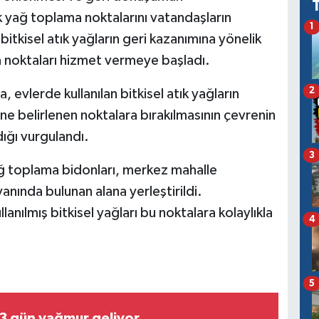
ık yağ toplama noktalarını vatandaşların
1
itkisel atık yağların geri kazanımına yönelik
 noktaları hizmet vermeye başladı.
2
 evlerde kullanılan bitkisel atık yağların
 belirlenen noktalara bırakılmasının çevrenin
ığı vurgulandı.
3
ğ toplama bidonları, merkez mahalle
yanında bulunan alana yerleştirildi.
llanılmış bitkisel yağları bu noktalara kolaylıkla
4
5
3 gün yağmur geliyor