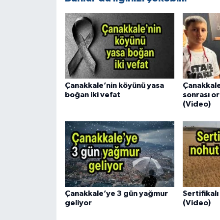
Çanakkale’nin köyünü yasa
Çanakkale
boğan iki vefat
sonrası or
(Video)
Çanakkale’ye 3 gün yağmur
Sertifikal
geliyor
(Video)