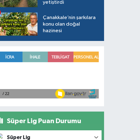
yetiştirdi
Çanakkale’nin şarkılara
konu olan doğal
hazinesi
Süper Lig Puan Durumu
Süper Lig