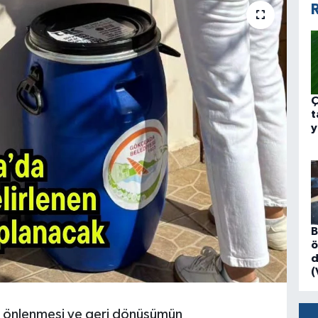
R
Ç
t
y
B
ö
d
(
in önlenmesi ve geri dönüşümün