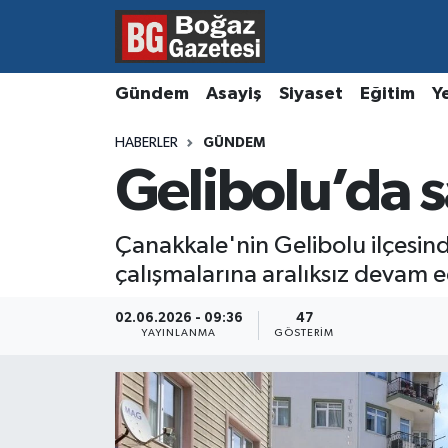
Asayiş
Hava Durumu
Gündem
Asayiş
Siyaset
Eğitim
Y
Eğitim
Trafik Durumu
HABERLER
GÜNDEM
Gelibolu’da 
Ekonomi
Süper Lig Puan Durumu ve Fikstür
Gündem
Tüm Manşetler
Çanakkale'nin Gelibolu ilçesind
çalışmalarına aralıksız devam e
Kültür ve Sanat
Son Dakika Haberleri
02.06.2026 - 09:36
47
Magazin
Haber Arşivi
YAYINLANMA
GÖSTERIM
Resmi İlanlar
Sağlık