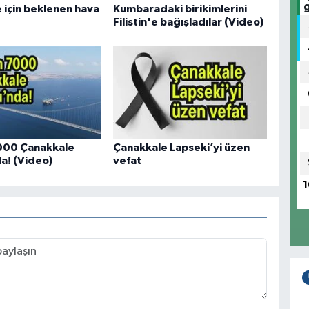
 için beklenen hava
Kumbaradaki birikimlerini
Filistin'e bağışladılar (Video)
000 Çanakkale
Çanakkale Lapseki’yi üzen
a! (Video)
vefat
1