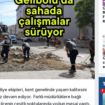
Ç
B
F
R
Ç
ç
e
iye ekipleri, kent genelinde yaşam kalitesini
1
sız devam ediyor. Farklı müdürlüklere bağlı
n ilçenin çeşitli noktalarında yoğun mesai yaptı.