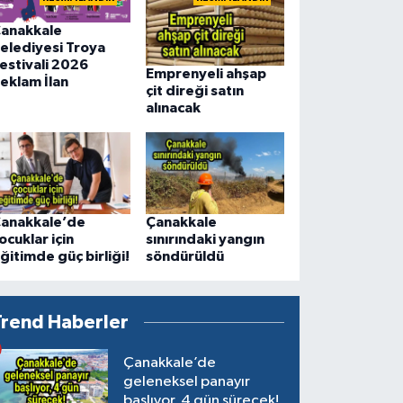
anakkale
elediyesi Troya
estivali 2026
Emprenyeli ahşap
eklam İlan
çit direği satın
alınacak
anakkale’de
Çanakkale
ocuklar için
sınırındaki yangın
ğitimde güç birliği!
söndürüldü
Trend Haberler
Çanakkale’de
geleneksel panayır
başlıyor, 4 gün sürecek!