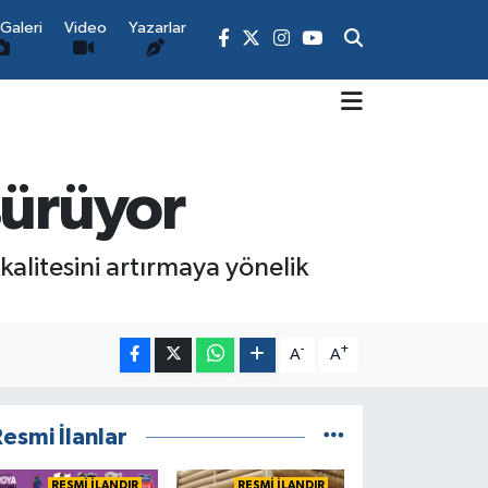
Galeri
Video
Yazarlar
sürüyor
alitesini artırmaya yönelik
-
+
A
A
esmi İlanlar
RESMİ İLANDIR
RESMİ İLANDIR