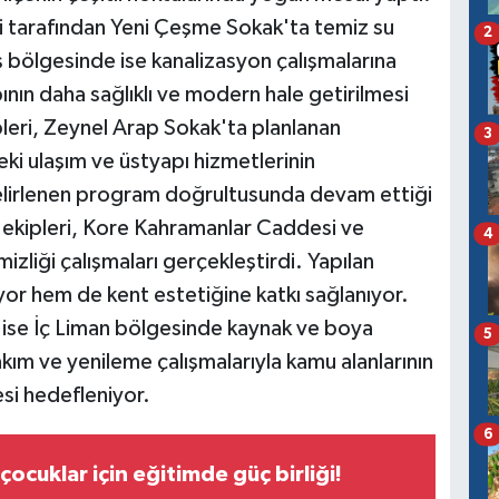
i tarafından Yeni Çeşme Sokak'ta temiz su
2
aş bölgesinde ise kanalizasyon çalışmalarına
ının daha sağlıklı ve modern hale getirilmesi
pleri, Zeynel Arap Sokak'ta planlanan
3
eki ulaşım ve üstyapı hizmetlerinin
 belirlenen program doğrultusunda devam ettiği
ü ekipleri, Kore Kahramanlar Caddesi ve
4
zliği çalışmaları gerçekleştirdi. Yapılan
or hem de kent estetiğine katkı sağlanıyor.
 ise İç Liman bölgesinde kaynak ve boya
5
kım ve yenileme çalışmalarıyla kamu alanlarının
esi hedefleniyor.
6
ocuklar için eğitimde güç birliği!