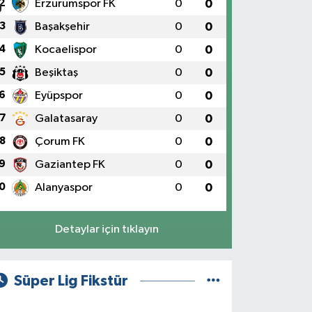
2
Erzurumspor FK
0
0
3
Başakşehir
0
0
4
Kocaelispor
0
0
5
Beşiktaş
0
0
6
Eyüpspor
0
0
7
Galatasaray
0
0
8
Çorum FK
0
0
9
Gaziantep FK
0
0
0
Alanyaspor
0
0
Detaylar için tıklayın
Süper Lig Fikstür