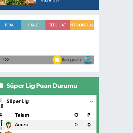
hazinesi
Süper Lig Puan Durumu
Süper Lig
#
Takım
O
P
1
Amed
0
0