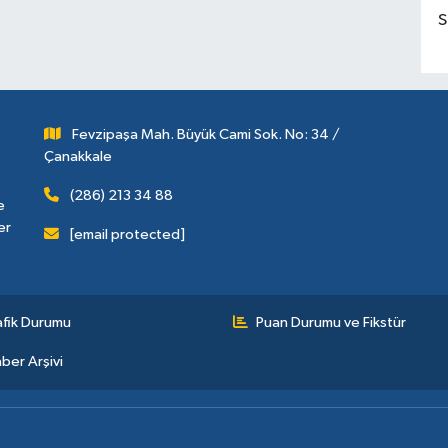
S
Fevzipaşa Mah. Büyük Cami Sok. No: 34 /
Çanakkale
(286) 213 34 88
e
er
[email protected]
afik Durumu
Puan Durumu ve Fikstür
ber Arşivi