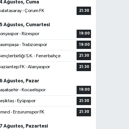
4 Ağustos, Cuma
alatasaray - Çorum FK
21:30
5 Ağustos, Cumartesi
onyaspor - Rizespor
19:00
asımpaşa - Trabzonspor
19:00
ençlerbirliği S.K. - Fenerbahçe
21:30
aziantep FK - Alanyaspor
21:30
6 Ağustos, Pazar
aşakşehir - Kocaelispor
19:00
eşiktaş - Eyüpspor
21:30
med - Erzurumspor FK
21:30
7 Ağustos, Pazartesi