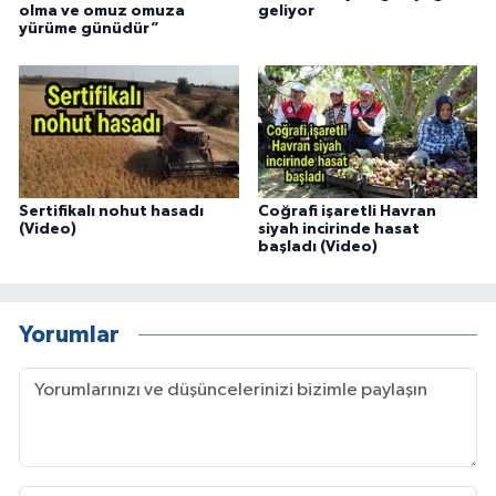
olma ve omuz omuza
geliyor
yürüme günüdür”
Sertifikalı nohut hasadı
Coğrafi işaretli Havran
(Video)
siyah incirinde hasat
başladı (Video)
Yorumlar