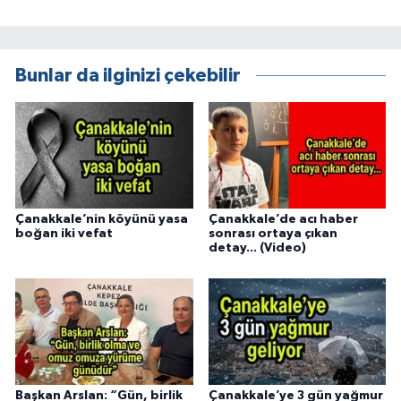
Bunlar da ilginizi çekebilir
Çanakkale’nin köyünü yasa
Çanakkale’de acı haber
boğan iki vefat
sonrası ortaya çıkan
detay... (Video)
Başkan Arslan: “Gün, birlik
Çanakkale’ye 3 gün yağmur