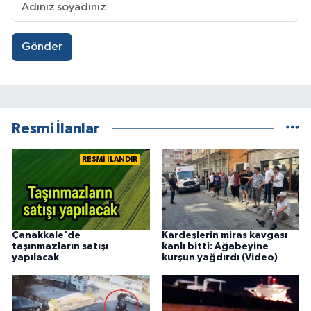
Gönder
Resmi İlanlar
RESMİ İLANDIR
Çanakkale'de
Kardeşlerin miras kavgası
taşınmazların satışı
kanlı bitti: Ağabeyine
yapılacak
kurşun yağdırdı (Video)