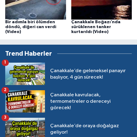
Bir adımla biri ölümden
Çanakkale Boğazı’nda
döndü, diğeri can verdi
sürüklenen tanker
(Video)
kurtarıldı (Video)
Trend Haberler
1
Çanakkale’de geleneksel panayır
başlıyor, 4 gün sürecek!
2
Çanakkale kavrulacak,
termometreler o dereceyi
görecek!
3
Çanakkale’de oraya doğalgaz
geliyor!