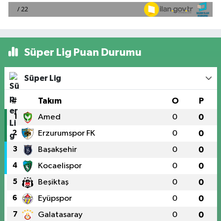
Süper Lig Puan Durumu
Süper Lig
#
Takım
O
P
1
Amed
0
0
2
Erzurumspor FK
0
0
3
Başakşehir
0
0
4
Kocaelispor
0
0
5
Beşiktaş
0
0
6
Eyüpspor
0
0
7
Galatasaray
0
0