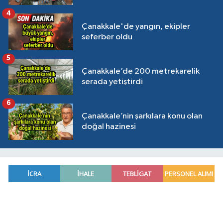
4
Çanakkale'de yangın, ekipler
seferber oldu
5
Çanakkale’de 200 metrekarelik
serada yetiştirdi
6
Çanakkale’nin şarkılara konu olan
doğal hazinesi