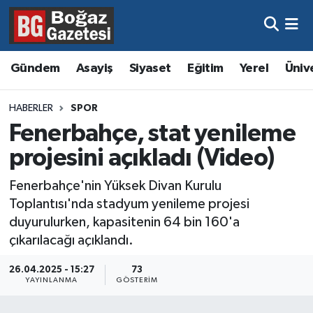
Asayiş
Hava Durumu
Gündem
Asayiş
Siyaset
Eğitim
Yerel
Üniv
Eğitim
Trafik Durumu
HABERLER
SPOR
Ekonomi
Süper Lig Puan Durumu ve Fikstür
Fenerbahçe, stat yenileme
projesini açıkladı (Video)
Gündem
Tüm Manşetler
Fenerbahçe'nin Yüksek Divan Kurulu
Kültür ve Sanat
Son Dakika Haberleri
Toplantısı'nda stadyum yenileme projesi
duyurulurken, kapasitenin 64 bin 160'a
Magazin
Haber Arşivi
çıkarılacağı açıklandı.
Resmi İlanlar
26.04.2025 - 15:27
73
YAYINLANMA
GÖSTERIM
Sağlık