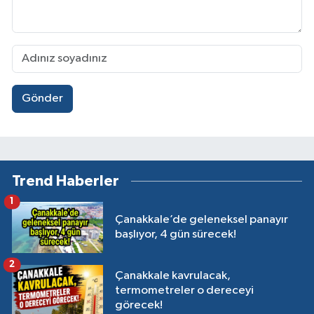
Gönder
Trend Haberler
1
Çanakkale’de geleneksel panayır
başlıyor, 4 gün sürecek!
2
Çanakkale kavrulacak,
termometreler o dereceyi
görecek!