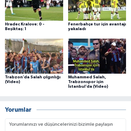
Hradec Kralove: 0 -
Fenerbahçe tur için avantajı
Beşiktaş: 1
yakaladı
Trabzon’da Salah çılgınlığı
Muhammed Salah,
(Video)
Trabzonspor için
İstanbul’da (Video)
Yorumlar