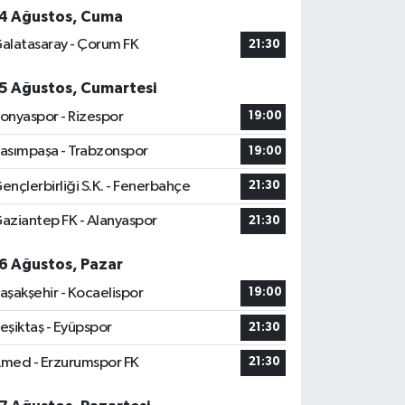
4 Ağustos, Cuma
alatasaray - Çorum FK
21:30
5 Ağustos, Cumartesi
onyaspor - Rizespor
19:00
asımpaşa - Trabzonspor
19:00
ençlerbirliği S.K. - Fenerbahçe
21:30
aziantep FK - Alanyaspor
21:30
6 Ağustos, Pazar
aşakşehir - Kocaelispor
19:00
eşiktaş - Eyüpspor
21:30
med - Erzurumspor FK
21:30