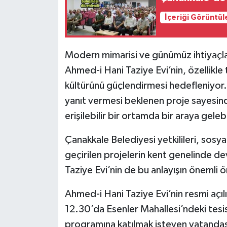
İçeriği Görüntül
Modern mimarisi ve günümüz ihtiyaçlar
Ahmed-i Hani Taziye Evi’nin, özellik
kültürünü güçlendirmesi hedefleniyor.
yanıt vermesi beklenen proje sayesind
erişilebilir bir ortamda bir araya geleb
Çanakkale Belediyesi yetkilileri, sosya
geçirilen projelerin kent genelinde d
Taziye Evi’nin de bu anlayışın önemli ö
Ahmed-i Hani Taziye Evi’nin resmi açı
12.30’da Esenler Mahallesi’ndeki tesis
programına katılmak isteyen vatandaşl