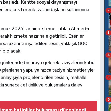
ayım başladı. Kentte sosyal dayanışmayı
nlenecek törenle vatandaşların kullanımına
2
mmuz 2025 tarihinde temeli atılan Ahmed-i
3
rak hizmete hazır hale getirildi. Esenler
rsa üzerine inşa edilen tesis, yaklaşık 800
hip olacak.
4
günlerinde bir araya gelerek taziyelerini kabul
planlanan yapı, yalnızca taziye hizmetleriyle
anlayışıyla projelendirilen tesisin, mahalle
5
tkı sunacak etkinlik ve buluşmalara da ev
6
imam hatipliler buluşması düzenlendi