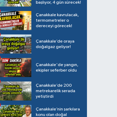
başlıyor, 4 gün sürecek!
Çanakkale kavrulacak,
termometreler o
dereceyi görecek!
Çanakkale’de oraya
doğalgaz geliyor!
Çanakkale'de yangın,
ekipler seferber oldu
Çanakkale’de 200
metrekarelik serada
yetiştirdi
Çanakkale’nin şarkılara
konu olan doğal