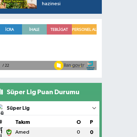
hazinesi
Süper Lig Puan Durumu
Süper Lig
#
Takım
O
P
1
Amed
0
0