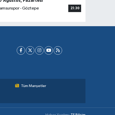
7 Ağustos, Pazartesi
amsunspor - Göztepe
21:30
Tüm Manşetler
Haber Yazılımı:
TE Bilişim