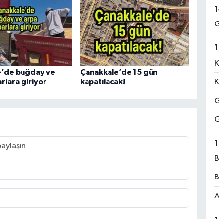
1
G
1
K
e’de buğday ve
Çanakkale’de 15 gün
K
rlara giriyor
kapatılacak!
G
G
1
B
B
A