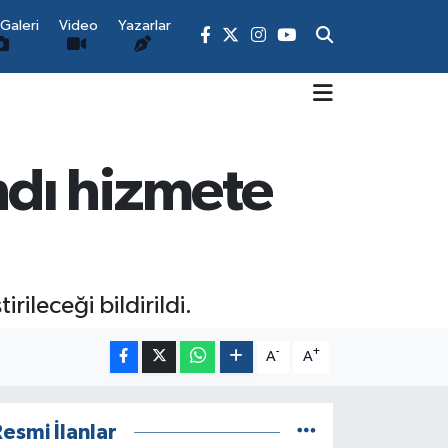
Galeri
Video
Yazarlar
dı hizmete
ileceği bildirildi.
-
+
A
A
esmi İlanlar