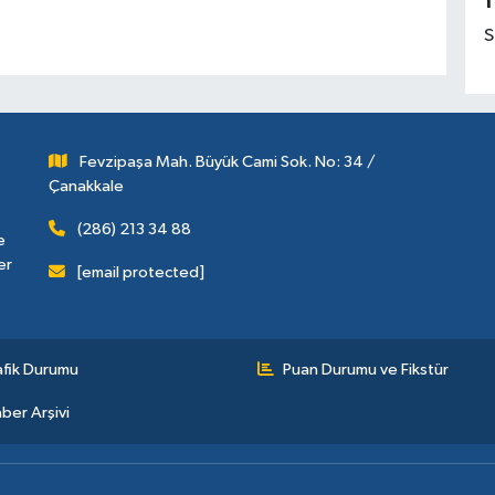
1
S
Fevzipaşa Mah. Büyük Cami Sok. No: 34 /
Çanakkale
(286) 213 34 88
e
er
[email protected]
afik Durumu
Puan Durumu ve Fikstür
ber Arşivi