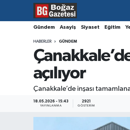
Asayiş
Hava Durumu
Gündem
Asayiş
Siyaset
Eğitim
Y
Eğitim
Trafik Durumu
HABERLER
GÜNDEM
Çanakkale’de
Ekonomi
Süper Lig Puan Durumu ve Fikstür
Gündem
Tüm Manşetler
açılıyor
Kültür ve Sanat
Son Dakika Haberleri
Çanakkale’de inşası tamamlanan y
Magazin
Haber Arşivi
18.05.2026 - 15:43
2921
YAYINLANMA
GÖSTERIM
Resmi İlanlar
Sağlık