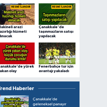
RESMİ İLANDIR
RESMİ İLANDIR
akineli arazi
Çanakkale'de
azırlığı hizmeti
taşınmazların satışı
lınacak
yapılacak
anakkale’de yürek
Fenerbahçe tur için
akan olay
avantajı yakaladı
Trend Haberler
Çanakkale’de
geleneksel panayır