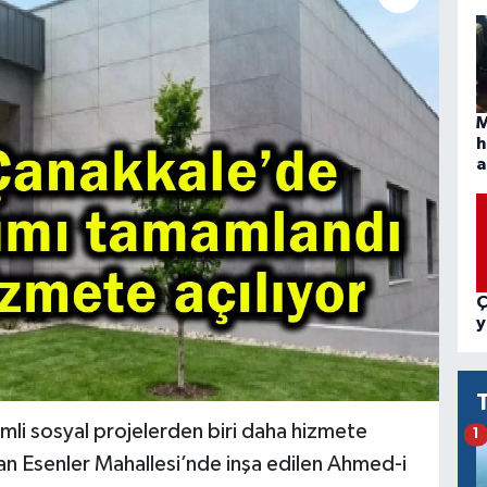
M
h
a
Ç
y
i sosyal projelerden biri daha hizmete
1
dan Esenler Mahallesi’nde inşa edilen Ahmed-i