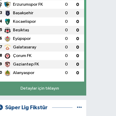
2
Erzurumspor FK
0
0
3
Başakşehir
0
0
4
Kocaelispor
0
0
5
Beşiktaş
0
0
6
Eyüpspor
0
0
7
Galatasaray
0
0
8
Çorum FK
0
0
9
Gaziantep FK
0
0
0
Alanyaspor
0
0
Detaylar için tıklayın
Süper Lig Fikstür