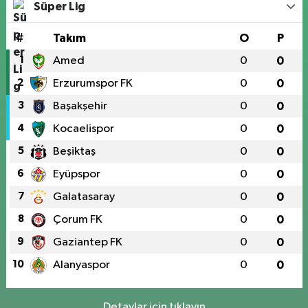
Süper Lig
#
Takım
O
P
1
Amed
0
0
2
Erzurumspor FK
0
0
3
Başakşehir
0
0
4
Kocaelispor
0
0
5
Beşiktaş
0
0
6
Eyüpspor
0
0
7
Galatasaray
0
0
8
Çorum FK
0
0
9
Gaziantep FK
0
0
10
Alanyaspor
0
0
Detaylar için tıklayın