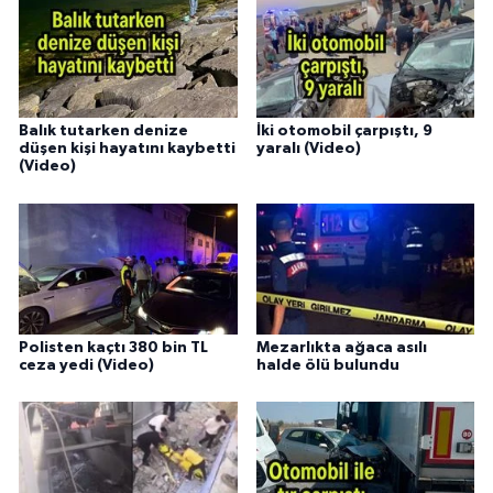
Balık tutarken denize
İki otomobil çarpıştı, 9
düşen kişi hayatını kaybetti
yaralı (Video)
(Video)
Polisten kaçtı 380 bin TL
Mezarlıkta ağaca asılı
ceza yedi (Video)
halde ölü bulundu