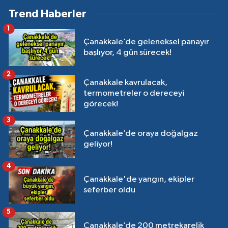
Trend Haberler
1
Çanakkale’de geleneksel panayır
başlıyor, 4 gün sürecek!
2
Çanakkale kavrulacak,
termometreler o dereceyi
görecek!
3
Çanakkale’de oraya doğalgaz
geliyor!
4
Çanakkale'de yangın, ekipler
seferber oldu
5
Çanakkale’de 200 metrekarelik