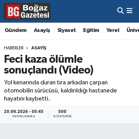
Asayiş
Hava Durumu
Gündem
Asayiş
Siyaset
Eğitim
Yerel
Üniv
Eğitim
Trafik Durumu
HABERLER
ASAYIŞ
Ekonomi
Süper Lig Puan Durumu ve Fikstür
Feci kaza ölümle
sonuçlandı (Video)
Gündem
Tüm Manşetler
Yol kenarında duran tıra arkadan çarpan
Kültür ve Sanat
Son Dakika Haberleri
otomobilin sürücüsü, kaldırıldığı hastanede
hayatını kaybetti.
Magazin
Haber Arşivi
20.06.2026 - 05:45
500
YAYINLANMA
GÖSTERIM
Resmi İlanlar
Sağlık