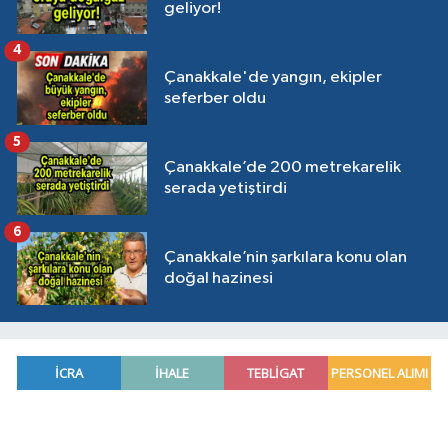
geliyor!
4
Çanakkale'de yangın, ekipler
seferber oldu
5
Çanakkale’de 200 metrekarelik
serada yetiştirdi
6
Çanakkale’nin şarkılara konu olan
doğal hazinesi