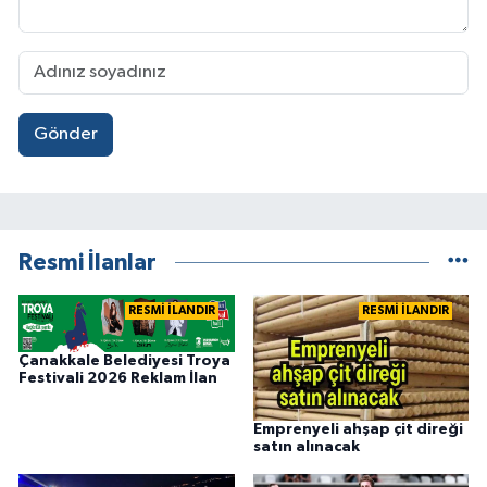
Gönder
Resmi İlanlar
RESMİ İLANDIR
RESMİ İLANDIR
Çanakkale Belediyesi Troya
Festivali 2026 Reklam İlan
Emprenyeli ahşap çit direği
satın alınacak