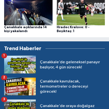
Çanakkale açıklarında 14
Hradec Kralove: 0 -
kişi yakalandı
Beşiktaş: 1
Trend Haberler
1
Çanakkale’de geleneksel panayır
başlıyor, 4 gün sürecek!
2
Çanakkale kavrulacak,
termometreler o dereceyi
görecek!
3
Çanakkale’de oraya doğalgaz