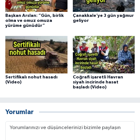
Başkan Arslan: “Gün, birlik
Çanakkale’ye 3 gün yağmur
olma ve omuz omuza
geliyor
yürüme günüdür”
Sertifikalı nohut hasadı
Coğrafi işaretli Havran
(Video)
siyah incirinde hasat
başladı (Video)
Yorumlar