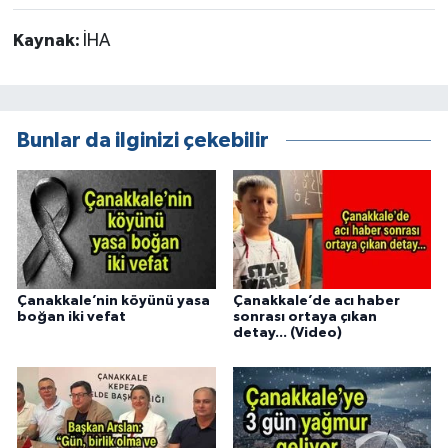
Kaynak:
İHA
Bunlar da ilginizi çekebilir
Çanakkale’nin köyünü yasa
Çanakkale’de acı haber
boğan iki vefat
sonrası ortaya çıkan
detay... (Video)