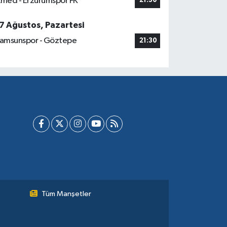
med - Erzurumspor FK
21:30
7 Ağustos, Pazartesi
amsunspor - Göztepe
21:30
Tüm Manşetler