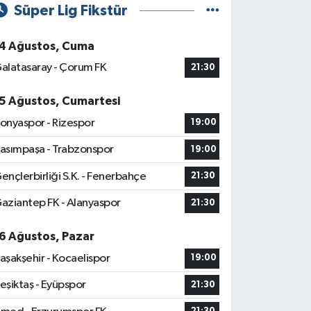
Süper Lig Fikstür
4 Ağustos, Cuma
alatasaray - Çorum FK
21:30
5 Ağustos, Cumartesi
onyaspor - Rizespor
19:00
asımpaşa - Trabzonspor
19:00
ençlerbirliği S.K. - Fenerbahçe
21:30
aziantep FK - Alanyaspor
21:30
6 Ağustos, Pazar
aşakşehir - Kocaelispor
19:00
eşiktaş - Eyüpspor
21:30