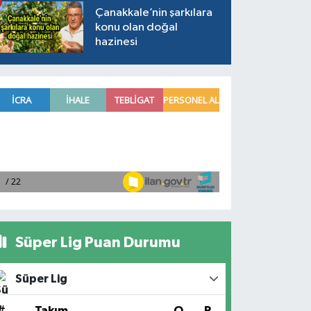
Çanakkale’nin şarkılara
konu olan doğal
hazinesi
Süper Lig Puan Durumu
Süper Lig
#
Takım
O
P