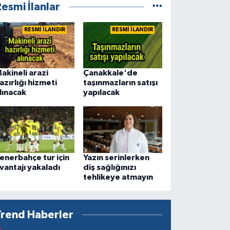
esmi İlanlar
RESMİ İLANDIR
RESMİ İLANDIR
akineli arazi
Çanakkale'de
azırlığı hizmeti
taşınmazların satışı
lınacak
yapılacak
enerbahçe tur için
Yazın serinlerken
vantajı yakaladı
diş sağlığınızı
tehlikeye atmayın
Trend Haberler