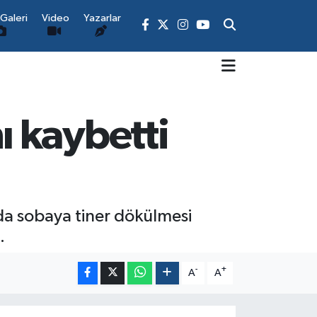
Galeri
Video
Yazarlar
 kaybetti
nda sobaya tiner dökülmesi
.
-
+
A
A