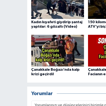
Kadın kıyafeti giydirip şantaj
150 kilome
yaptılar: 6 gözaltı (Video)
ATV’yi biç
Çanakkale Boğazı’nda kalp
Çanakkale
krizi geçirdi!
Facianın 
Yorumlar