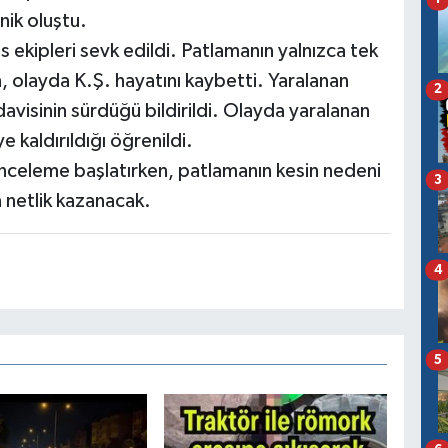
ik oluştu.
is ekipleri sevk edildi. Patlamanın yalnızca tek
en, olayda K.Ş. hayatını kaybetti. Yaralanan
2
visinin sürdüğü bildirildi. Olayda yaralanan
e kaldırıldığı öğrenildi.
ı inceleme başlatırken, patlamanın kesin nedeni
3
 netlik kazanacak.
4
5