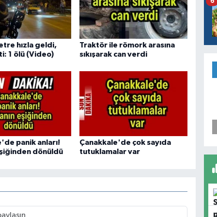
6
tre hızla geldi,
Traktör ile römork arasına
ti: 1 ölü (Video)
sıkışarak can verdi
'de panik anları!
Çanakkale'de çok sayıda
eşiğinden dönüldü
tutuklamalar var