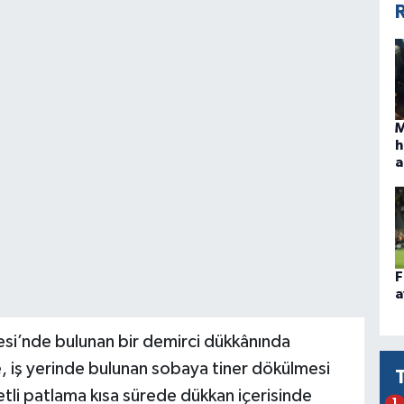
R
M
h
a
F
a
tesi’nde bulunan bir demirci dükkânında
e, iş yerinde bulunan sobaya tiner dökülmesi
li patlama kısa sürede dükkan içerisinde
1