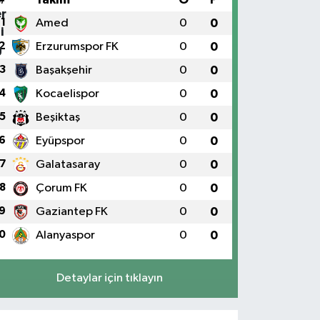
1
Amed
0
0
2
Erzurumspor FK
0
0
3
Başakşehir
0
0
4
Kocaelispor
0
0
5
Beşiktaş
0
0
6
Eyüpspor
0
0
7
Galatasaray
0
0
8
Çorum FK
0
0
9
Gaziantep FK
0
0
0
Alanyaspor
0
0
Detaylar için tıklayın