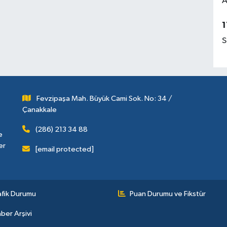
A
1
S
Fevzipaşa Mah. Büyük Cami Sok. No: 34 /
Çanakkale
(286) 213 34 88
e
er
[email protected]
afik Durumu
Puan Durumu ve Fikstür
ber Arşivi