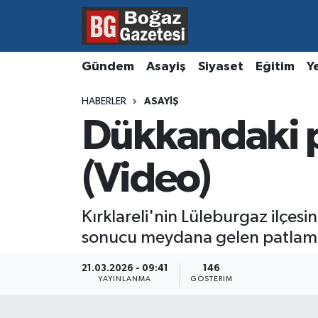
Asayiş
Hava Durumu
Gündem
Asayiş
Siyaset
Eğitim
Y
Eğitim
Trafik Durumu
HABERLER
ASAYIŞ
Dükkandaki p
Ekonomi
Süper Lig Puan Durumu ve Fikstür
Gündem
Tüm Manşetler
(Video)
Kültür ve Sanat
Son Dakika Haberleri
Kırklareli'nin Lüleburgaz ilçes
sonucu meydana gelen patlamada 
Magazin
Haber Arşivi
21.03.2026 - 09:41
146
Resmi İlanlar
YAYINLANMA
GÖSTERIM
Sağlık