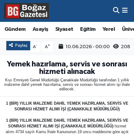
Asayiş
Hava Durumu
Gündem
Asayiş
Siyaset
Eğitim
Yerel
Üniv
Eğitim
Trafik Durumu
Paylaş
-
+
10.06.2026 - 00:00
208
A
A
Ekonomi
Süper Lig Puan Durumu ve Fikstür
Yemek hazırlama, servis ve sonrası
Gündem
Tüm Manşetler
hizmeti alınacak
Kıyı Emniyeti Genel Müdürlüğü Çanakkale Müdürlüğü tarafından 1 yıllık
Kültür ve Sanat
Son Dakika Haberleri
malzeme dahil yemek hazırlama, servis ve sonrası hizmet alımı işi ihale
edilecek.
Magazin
Haber Arşivi
1 (BİR) YILLIK MALZEME DAHİL YEMEK HAZIRLAMA, SERVİS VE
SONRASI HİZMET ALIMI İŞİ (ÇANAKKALE MÜDÜRLÜĞÜ)
Resmi İlanlar
1 (BİR) YILLIK MALZEME DAHİL YEMEK HAZIRLAMA, SERVİS VE
SONRASI HİZMET ALIMI İŞİ (ÇANAKKALE MÜDÜRLÜĞÜ)
hizmet
Sağlık
alımı 4734 sayılı Kamu İhale Kanununun 19 uncu maddesine göre açık