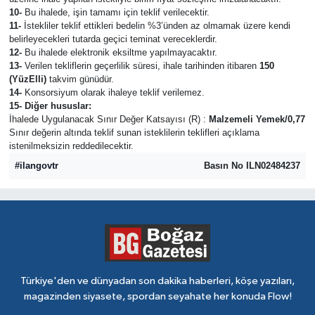
10-
Bu ihalede, işin tamamı için teklif verilecektir.
11-
İstekliler teklif ettikleri bedelin %3’ünden az olmamak üzere kendi
belirleyecekleri tutarda geçici teminat vereceklerdir.
12-
Bu ihalede elektronik eksiltme yapılmayacaktır.
13-
Verilen tekliflerin geçerlilik süresi, ihale tarihinden itibaren
150
(YüzElli)
takvim günüdür.
14-
Konsorsiyum olarak ihaleye teklif verilemez.
15- Diğer hususlar:
İhalede Uygulanacak Sınır Değer Katsayısı (R) :
Malzemeli Yemek/0,77
Sınır değerin altında teklif sunan isteklilerin teklifleri açıklama
istenilmeksizin reddedilecektir.
#ilangovtr
Basın No ILN02484237
Türkiye'den ve dünyadan son dakika haberleri, köşe yazıları,
magazinden siyasete, spordan seyahate her konuda Flow!