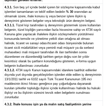
taşıması gereken kriterler:
4.3.1.
Son beş yıl içinde bedel içeren bir sözleşme kapsamında kabul
işlemleri tamamlanan ve teklif edilen bedelin
% 30
oranından az
olmamak üzere, ihale konusu iş veya benzer işlere ilişkin iş
deneyimini gösteren belgeler veya teknolojik ürün deneyim belgesi.
4.3.1.1.
Tüzel kişi tarafından iş deneyimini göstermek üzere kullanılan
belgenin, tüzel kişiliğin yarısından fazla hissesine sahip ve 4734 sayılı
Kanuna göre yapılacak ihalelere ilişkin sözleşmelerin yürütülmesi
konusunda temsile ve yönetime yetkili olan ortağına ait olması
halinde, ticaret ve sanayi odası/ticaret odası bünyesinde bulunan
ticaret sicili müdürlükleri veya yeminli mali müşavir ya da serbest
muhasebeci mali müşavir tarafından ilk ilan tarihinden sonra
düzenlenen ve düzenlendiği tarihten geriye doğru son bir yıldır
kesintisiz olarak bu şartların korunduğunu gösteren, e-forma uygun
belgenin kullanılması zorunludur.
4.3.1.2.
4734 sayılı Kanun kapsamındaki idarelere taahhüt edilenler
dışında yurt dışında gerçekleştirilen işlerden elde edilen iş deneyiminin
13/1/2011 tarihli ve 6102 sayılı Türk Ticaret Kanununun 195 inci
maddesinin ikinci fıkrası gereğince pay çoğunluğuna dayanarak
kurulan şirketler topluluğu ilişkisi içinde kullanılması halinde bu hukuki
ilişkiyi ve bu ilişkinin süresini tevsik eden belgelerin sunulması
zorunludur.
4.3.2. İhale konusu işin ya da malın satış faaliyetinin yerine