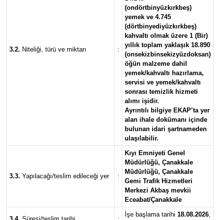
(ondörtbinyüzkırkbeş)
yemek ve 4.745
(dörtbinyediyüzkırkbeş)
kahvaltı olmak üzere 1 (Bir)
yıllık toplam yaklaşık 18.890
3.2.
Niteliği, türü ve miktarı
:
(onsekizbinsekizyüzdoksan)
öğün malzeme dahil
yemek/kahvaltı hazırlama,
servisi ve yemek/kahvaltı
sonrası temizlik hizmeti
alımı işidir.
Ayrıntılı bilgiye EKAP’ta yer
alan ihale dokümanı içinde
bulunan idari şartnameden
ulaşılabilir.
Kıyı Emniyeti Genel
Müdürlüğü, Çanakkale
Müdürlüğü, Çanakkale
3.3.
Yapılacağı/teslim edileceği yer
:
Gemi Trafik Hizmetleri
Merkezi Akbaş mevkii
Eceabat/Çanakkale
İşe başlama tarihi
18.08.2026
,
3.4.
Süresi/teslim tarihi
: