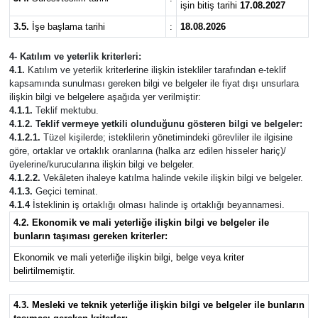
işin bitiş tarihi
17.08.2027
3.5.
İşe başlama tarihi
:
18.08.2026
4- Katılım ve yeterlik kriterleri:
4.1.
Katılım ve yeterlik kriterlerine ilişkin istekliler tarafından e-teklif
kapsamında sunulması gereken bilgi ve belgeler ile fiyat dışı unsurlara
ilişkin bilgi ve belgelere aşağıda yer verilmiştir:
4.1.1.
Teklif mektubu.
4.1.2. Teklif vermeye yetkili olunduğunu gösteren bilgi ve belgeler:
4.1.2.1.
Tüzel kişilerde; isteklilerin yönetimindeki görevliler ile ilgisine
göre, ortaklar ve ortaklık oranlarına (halka arz edilen hisseler hariç)/
üyelerine/kurucularına ilişkin bilgi ve belgeler.
4.1.2.2.
Vekâleten ihaleye katılma halinde vekile ilişkin bilgi ve belgeler.
4.1.3.
Geçici teminat.
4.1.4
İsteklinin iş ortaklığı olması halinde iş ortaklığı beyannamesi.
4.2. Ekonomik ve mali yeterliğe ilişkin bilgi ve belgeler ile
bunların taşıması gereken kriterler:
Ekonomik ve mali yeterliğe ilişkin bilgi, belge veya kriter
belirtilmemiştir.
4.3. Mesleki ve teknik yeterliğe ilişkin bilgi ve belgeler ile bunların