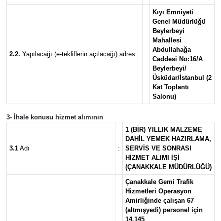
Kıyı Emniyeti
Genel Müdürlüğü
Beylerbeyi
Mahallesi
Abdullahağa
2.2.
Yapılacağı (e-tekliflerin açılacağı) adres
:
Caddesi No:16/A
Beylerbeyi/
Üsküdar/İstanbul (2
Kat Toplantı
Salonu)
3- İhale konusu hizmet alımının
1 (BİR) YILLIK MALZEME
DAHİL YEMEK HAZIRLAMA,
3.1
Adı
:
SERVİS VE SONRASI
HİZMET ALIMI İŞİ
(ÇANAKKALE MÜDÜRLÜĞÜ)
Çanakkale Gemi Trafik
Hizmetleri Operasyon
Amirliğinde çalışan 67
(altmışyedi) personel için
14.145