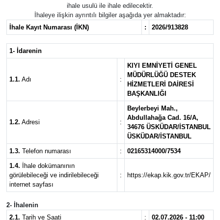
ihale usulü ile ihale edilecektir.
İhaleye ilişkin ayrıntılı bilgiler aşağıda yer almaktadır:
İhale Kayıt Numarası (İKN)
:
2026/913828
1- İdarenin
KIYI EMNİYETİ GENEL
MÜDÜRLÜĞÜ DESTEK
1.1.
Adı
:
HİZMETLERİ DAİRESİ
BAŞKANLIĞI
Beylerbeyi Mah.,
Abdullahağa Cad. 16/A,
1.2.
Adresi
:
34676 ÜSKÜDAR/İSTANBUL
ÜSKÜDAR/İSTANBUL
1.3.
Telefon numarası
:
02165314000/7534
1.4.
İhale dokümanının
görülebileceği ve indirilebileceği
:
https://ekap.kik.gov.tr/EKAP/
internet sayfası
2- İhalenin
2.1.
Tarih ve Saati
:
02.07.2026 - 11:00