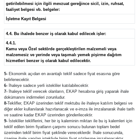
getirilebilmesi için ilgili mevzuat gereğince sicil, izin, ruhsat,
faaliyet belgesi vb. belgeler:
İşletme Kayıt Belgesi
4.4. Bu ihalede benzer iş olarak kabul edilecek işler:
4.4.1.
Kamu veya Özel sektörde gerçekleştirilen malzemeli veya
malzemesiz ve yerinde veya taşımalı yemek pişirme dağıtım
hizmetleri benzer iş olarak kabul edilecektir.
5-
Ekonomik açıdan en avantajlı teklif sadece fiyat esasına göre
belirlenecektir.
6-
İhaleye sadece yerli istekliler katılabilecektir.
7-
İhaleye teklif verecek olanların, EKAP hesabına giriş yaparak ihale
dokümanını indirmeleri zorunludur.
8-
Teklifler, EKAP üzerinden teklif mektubu ile ihaleye katılım belgesi ve
diğer ekler kullanılarak hazırlanacak ve e-imza ile imzalanarak ihale tarih
ve saatine kadar EKAP üzerinden gönderilecektir.
9-
İstekliler tekliflerini, her bir iş kaleminin miktarı ile bu iş kalemleri için
teklif edilen birim fiyatların çarpımı sonucu bulunan toplam bedel
üzerinden teklif birim fiyat şeklinde vereceklerdir. İhale sonucunda,
üzerine ihale yapılan istekliyle birim fiyat sözleşme imzalanacaktır.