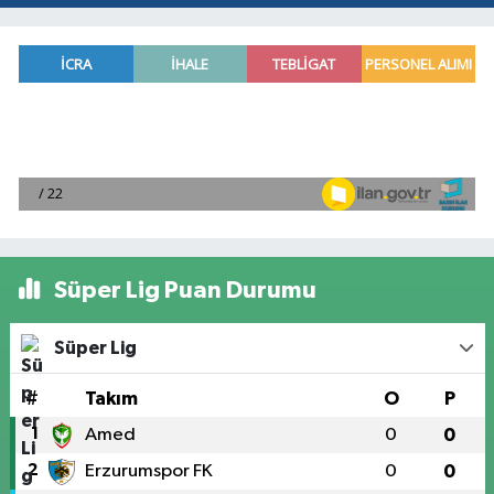
Süper Lig Puan Durumu
Süper Lig
#
Takım
O
P
1
Amed
0
0
2
Erzurumspor FK
0
0