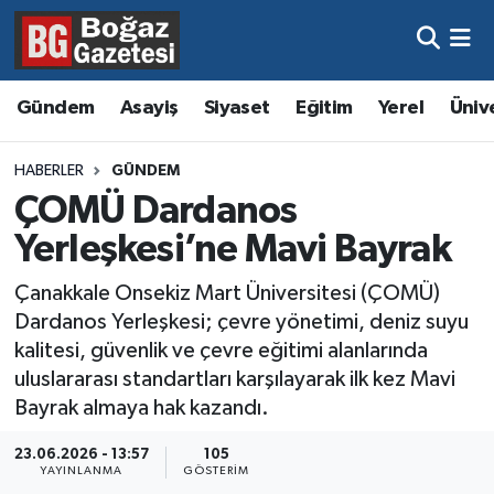
Asayiş
Hava Durumu
Gündem
Asayiş
Siyaset
Eğitim
Yerel
Üniv
Eğitim
Trafik Durumu
HABERLER
GÜNDEM
Ekonomi
Süper Lig Puan Durumu ve Fikstür
ÇOMÜ Dardanos
Yerleşkesi’ne Mavi Bayrak
Gündem
Tüm Manşetler
Çanakkale Onsekiz Mart Üniversitesi (ÇOMÜ)
Kültür ve Sanat
Son Dakika Haberleri
Dardanos Yerleşkesi; çevre yönetimi, deniz suyu
kalitesi, güvenlik ve çevre eğitimi alanlarında
Magazin
Haber Arşivi
uluslararası standartları karşılayarak ilk kez Mavi
Bayrak almaya hak kazandı.
Resmi İlanlar
23.06.2026 - 13:57
105
YAYINLANMA
GÖSTERIM
Sağlık