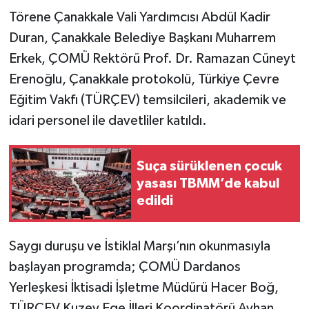
Törene Çanakkale Vali Yardımcısı Abdül Kadir
Duran, Çanakkale Belediye Başkanı Muharrem
Erkek, ÇOMÜ Rektörü Prof. Dr. Ramazan Cüneyt
Erenoğlu, Çanakkale protokolü, Türkiye Çevre
Eğitim Vakfı (TÜRÇEV) temsilcileri, akademik ve
idari personel ile davetliler katıldı.
Suça sürüklenen çocuk
yasası TBMM’de kabul
edildi
Saygı duruşu ve İstiklal Marşı’nın okunmasıyla
başlayan programda; ÇOMÜ Dardanos
Yerleşkesi İktisadi İşletme Müdürü Hacer Boğ,
TÜRÇEV Kuzey Ege İlleri Koordinatörü Ayhan