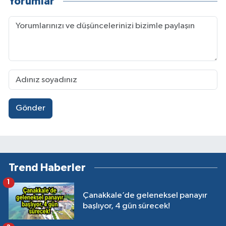
Yorumlar
Gönder
Trend Haberler
1
Çanakkale’de geleneksel panayır
başlıyor, 4 gün sürecek!