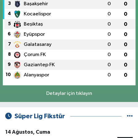
3
Başakşehir
0
0
4
Kocaelispor
0
0
5
Beşiktaş
0
0
6
Eyüpspor
0
0
7
Galatasaray
0
0
8
Çorum FK
0
0
9
Gaziantep FK
0
0
10
Alanyaspor
0
0
Detaylar için tıklayın
Süper Lig Fikstür
14 Ağustos, Cuma