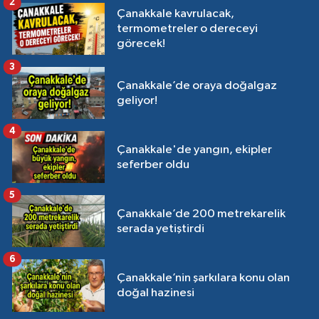
2
Çanakkale kavrulacak,
termometreler o dereceyi
görecek!
3
Çanakkale’de oraya doğalgaz
geliyor!
4
Çanakkale'de yangın, ekipler
seferber oldu
5
Çanakkale’de 200 metrekarelik
serada yetiştirdi
6
Çanakkale’nin şarkılara konu olan
doğal hazinesi