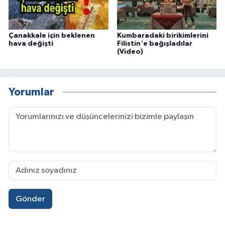
Çanakkale için beklenen
Kumbaradaki birikimlerini
hava değişti
Filistin'e bağışladılar
(Video)
Yorumlar
Gönder