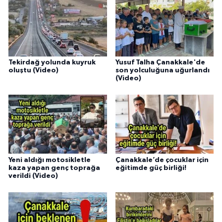
Tekirdağ yolunda kuyruk
Yusuf Talha Çanakkale'de
oluştu (Video)
son yolculuğuna uğurlandı
(Video)
Yeni aldığı motosikletle
Çanakkale’de çocuklar için
kaza yapan genç toprağa
eğitimde güç birliği!
verildi (Video)