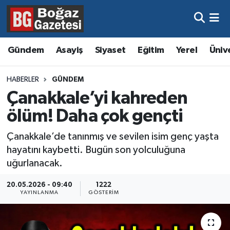
Asayiş
Hava Durumu
Gündem
Asayiş
Siyaset
Eğitim
Yerel
Üniv
Eğitim
Trafik Durumu
HABERLER
GÜNDEM
Ekonomi
Süper Lig Puan Durumu ve Fikstür
Çanakkale’yi kahreden
ölüm! Daha çok gençti
Gündem
Tüm Manşetler
Çanakkale’de tanınmış ve sevilen isim genç yaşta
Kültür ve Sanat
Son Dakika Haberleri
hayatını kaybetti. Bugün son yolculuğuna
uğurlanacak.
Magazin
Haber Arşivi
20.05.2026 - 09:40
1222
YAYINLANMA
GÖSTERIM
Resmi İlanlar
Sağlık