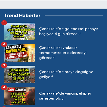
Trend Haberler
1
Çanakkale’de geleneksel panayır
başlıyor, 4 gün sürecek!
2
Çanakkale kavrulacak,
termometreler o dereceyi
görecek!
3
Çanakkale’de oraya doğalgaz
geliyor!
4
Çanakkale'de yangın, ekipler
seferber oldu