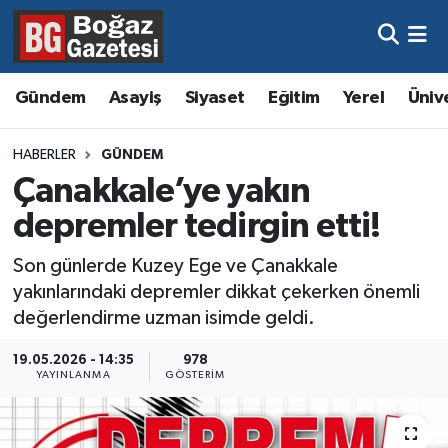
Asayiş
Hava Durumu
Gündem
Asayiş
Siyaset
Eğitim
Yerel
Üniv
Eğitim
Trafik Durumu
HABERLER
GÜNDEM
Ekonomi
Süper Lig Puan Durumu ve Fikstür
Çanakkale’ye yakın
depremler tedirgin etti!
Gündem
Tüm Manşetler
Son günlerde Kuzey Ege ve Çanakkale
Kültür ve Sanat
Son Dakika Haberleri
yakınlarındaki depremler dikkat çekerken önemli
değerlendirme uzman isimde geldi.
Magazin
Haber Arşivi
19.05.2026 - 14:35
978
YAYINLANMA
GÖSTERIM
Resmi İlanlar
Sağlık