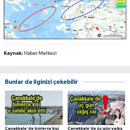
Kaynak:
Haber Merkezi
Bunlar da ilginizi çekebilir
Çanakkale'de binlerce kişi
Çanakkale’de üç gün yağış