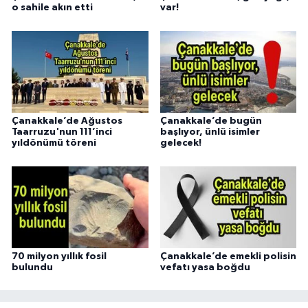
o sahile akın etti
var!
Çanakkale’de Ağustos
Çanakkale’de bugün
Taarruzu'nun 111’inci
başlıyor, ünlü isimler
yıldönümü töreni
gelecek!
70 milyon yıllık fosil
Çanakkale’de emekli polisin
bulundu
vefatı yasa boğdu