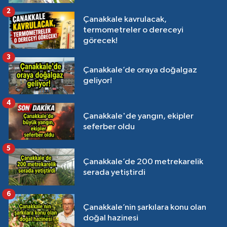
2
Çanakkale kavrulacak,
termometreler o dereceyi
görecek!
3
Çanakkale’de oraya doğalgaz
geliyor!
4
Çanakkale'de yangın, ekipler
seferber oldu
5
Çanakkale’de 200 metrekarelik
serada yetiştirdi
6
Çanakkale’nin şarkılara konu olan
doğal hazinesi