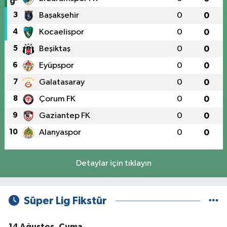
3
Başakşehir
0
0
4
Kocaelispor
0
0
5
Beşiktaş
0
0
6
Eyüpspor
0
0
7
Galatasaray
0
0
8
Çorum FK
0
0
9
Gaziantep FK
0
0
10
Alanyaspor
0
0
Detaylar için tıklayın
Süper Lig Fikstür
14 Ağustos, Cuma