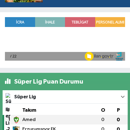
Süper Lig Puan Durumu
Süper Lig
#
Takım
O
P
1
Amed
0
0
2
Erzurumspor FK
0
0