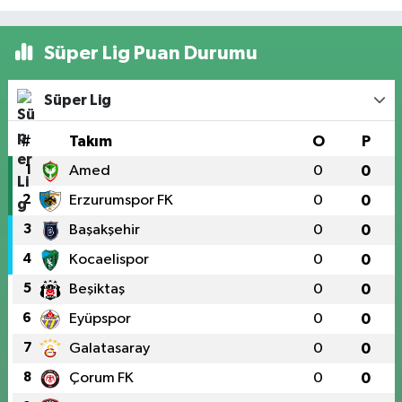
Süper Lig Puan Durumu
Süper Lig
#
Takım
O
P
1
Amed
0
0
2
Erzurumspor FK
0
0
3
Başakşehir
0
0
4
Kocaelispor
0
0
5
Beşiktaş
0
0
6
Eyüpspor
0
0
7
Galatasaray
0
0
8
Çorum FK
0
0