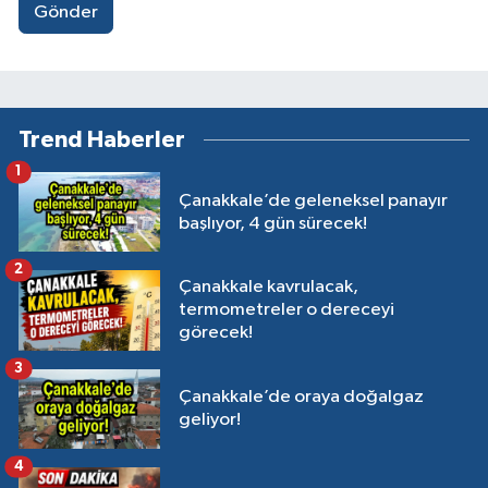
Gönder
Trend Haberler
1
Çanakkale’de geleneksel panayır
başlıyor, 4 gün sürecek!
2
Çanakkale kavrulacak,
termometreler o dereceyi
görecek!
3
Çanakkale’de oraya doğalgaz
geliyor!
4