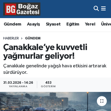
Asayiş
Hava Durumu
Gündem
Asayiş
Siyaset
Eğitim
Yerel
Üniv
Eğitim
Trafik Durumu
HABERLER
GÜNDEM
Ekonomi
Süper Lig Puan Durumu ve Fikstür
Çanakkale’ye kuvvetli
yağmurlar geliyor!
Gündem
Tüm Manşetler
Çanakkale genelinde yağışlı hava etkisini artırarak
Kültür ve Sanat
Son Dakika Haberleri
sürdürüyor.
Magazin
Haber Arşivi
31.03.2026 - 14:26
453
YAYINLANMA
GÖSTERIM
Resmi İlanlar
Sağlık