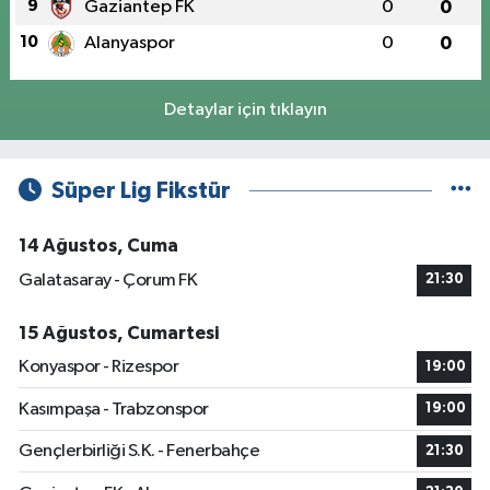
9
Gaziantep FK
0
0
10
Alanyaspor
0
0
Detaylar için tıklayın
Süper Lig Fikstür
14 Ağustos, Cuma
Galatasaray - Çorum FK
21:30
15 Ağustos, Cumartesi
Konyaspor - Rizespor
19:00
Kasımpaşa - Trabzonspor
19:00
Gençlerbirliği S.K. - Fenerbahçe
21:30