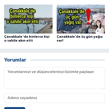
Çanakkale'de binlerce kişi
Çanakkale’de üç gün yağış
o sahile akın etti
var!
Yorumlar