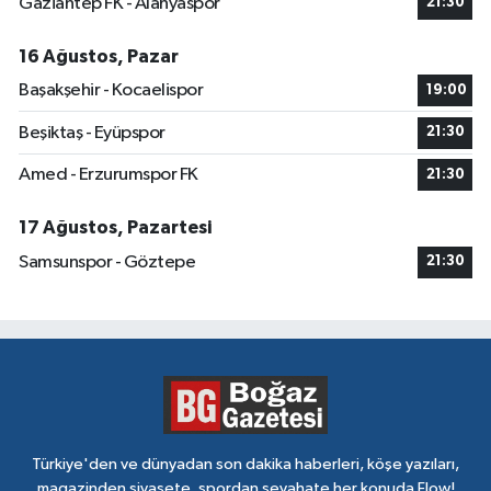
Gaziantep FK - Alanyaspor
21:30
16 Ağustos, Pazar
Başakşehir - Kocaelispor
19:00
Beşiktaş - Eyüpspor
21:30
Amed - Erzurumspor FK
21:30
17 Ağustos, Pazartesi
Samsunspor - Göztepe
21:30
Türkiye'den ve dünyadan son dakika haberleri, köşe yazıları,
magazinden siyasete, spordan seyahate her konuda Flow!