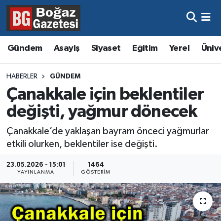
Asayiş
Hava Durumu
Gündem
Asayiş
Siyaset
Eğitim
Yerel
Üniv
Eğitim
Trafik Durumu
HABERLER
GÜNDEM
Ekonomi
Süper Lig Puan Durumu ve Fikstür
Çanakkale için beklentiler
değişti, yağmur dönecek
Gündem
Tüm Manşetler
Çanakkale’de yaklaşan bayram önceci yağmurlar
Kültür ve Sanat
Son Dakika Haberleri
etkili olurken, beklentiler ise değişti.
Magazin
Haber Arşivi
23.05.2026 - 15:01
1464
YAYINLANMA
GÖSTERIM
Resmi İlanlar
Sağlık