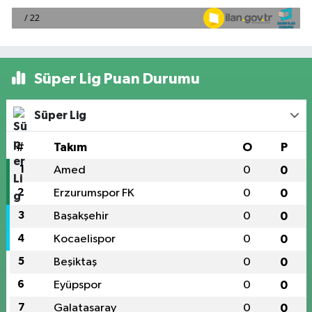
Süper Lig Puan Durumu
Süper Lig
#
Takım
O
P
1
Amed
0
0
2
Erzurumspor FK
0
0
3
Başakşehir
0
0
4
Kocaelispor
0
0
5
Beşiktaş
0
0
6
Eyüpspor
0
0
7
Galatasaray
0
0