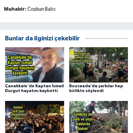
Muhabir:
Coşkun Balcı
Bunlar da ilginizi çekebilir
Çanakkale'de Kaptan İsmail
Bozcaada’da şarkılar hep
Durgut hayatını kaybetti
birlikte söylendi