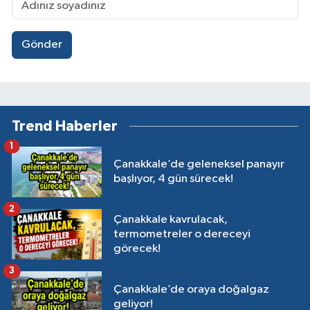
Gönder
Trend Haberler
1
Çanakkale’de geleneksel panayır
başlıyor, 4 gün sürecek!
2
Çanakkale kavrulacak,
termometreler o dereceyi
görecek!
3
Çanakkale’de oraya doğalgaz
geliyor!