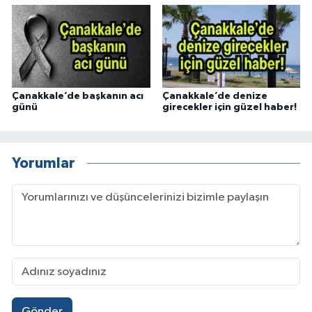
Çanakkale’de başkanın acı
Çanakkale’de denize
günü
girecekler için güzel haber!
Yorumlar
Gönder