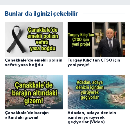
Bunlar da ilginizi çekebilir
Çanakkale’de emekli polisin
Turgay Kılıç’tan ÇTSO için
vefatı yasa boğdu
yeni proje!
Çanakkale’de barajın
Adadan, adaya denizin
altındaki gizem!
içinden yürüyerek
geçiyorlar (Video)