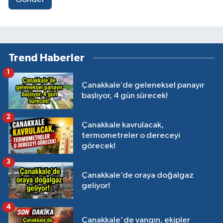
Trend Haberler
1
Çanakkale’de geleneksel panayır
başlıyor, 4 gün sürecek!
2
Çanakkale kavrulacak,
termometreler o dereceyi
görecek!
3
Çanakkale’de oraya doğalgaz
geliyor!
4
Çanakkale'de yangın, ekipler