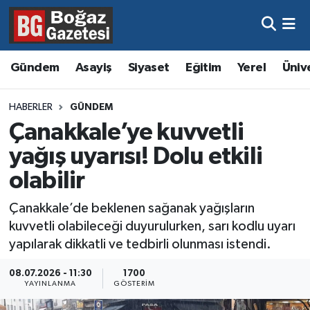
Asayiş
Hava Durumu
Gündem
Asayiş
Siyaset
Eğitim
Yerel
Üniv
Eğitim
Trafik Durumu
HABERLER
GÜNDEM
Ekonomi
Süper Lig Puan Durumu ve Fikstür
Çanakkale’ye kuvvetli
yağış uyarısı! Dolu etkili
Gündem
Tüm Manşetler
olabilir
Kültür ve Sanat
Son Dakika Haberleri
Çanakkale’de beklenen sağanak yağışların
kuvvetli olabileceği duyurulurken, sarı kodlu uyarı
Magazin
Haber Arşivi
yapılarak dikkatli ve tedbirli olunması istendi.
Resmi İlanlar
08.07.2026 - 11:30
1700
YAYINLANMA
GÖSTERIM
Sağlık