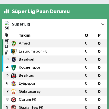
Süper Lig Puan Durumu
Süper Lig
#
Takım
O
P
1
Amed
0
0
2
Erzurumspor FK
0
0
3
Başakşehir
0
0
4
Kocaelispor
0
0
5
Beşiktaş
0
0
6
Eyüpspor
0
0
7
Galatasaray
0
0
8
Çorum FK
0
0
9
Gaziantep FK
0
0