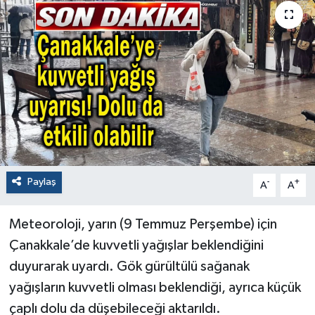
Paylaş
-
+
A
A
Meteoroloji, yarın (9 Temmuz Perşembe) için
Çanakkale’de kuvvetli yağışlar beklendiğini
duyurarak uyardı. Gök gürültülü sağanak
yağışların kuvvetli olması beklendiği, ayrıca küçük
çaplı dolu da düşebileceği aktarıldı.