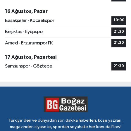
16 Ağustos, Pazar
Başakşehir - Kocaelispor
19:00
Beşiktaş - Eyüpspor
21:30
Amed - Erzurumspor FK
21:30
17 Ağustos, Pazartesi
Samsunspor - Göztepe
21:30
Türkiye'den ve dünyadan son dakika haberleri, köşe yazıları,
magazinden siyasete, spordan seyahate her konuda Flow!