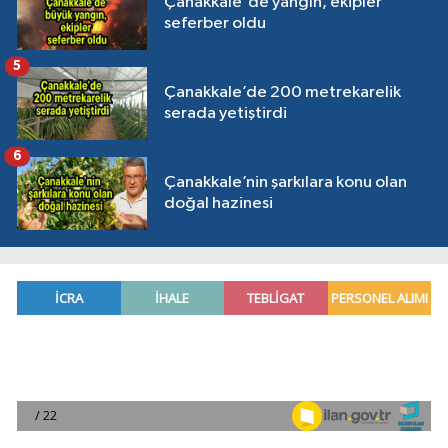
Çanakkale'de yangın, ekipler
seferber oldu
5
Çanakkale’de 200 metrekarelik
serada yetiştirdi
6
Çanakkale’nin şarkılara konu olan
doğal hazinesi