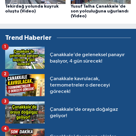
Tekirdağ yolunda kuyruk
Yusuf Talha Çanakkale'de
oluştu (Video)
son yolculuğuna uğurlandı
(Video)
Trend Haberler
1
Çanakkale’de geleneksel panayır
başlıyor, 4 gün sürecek!
2
Çanakkale kavrulacak,
termometreler o dereceyi
görecek!
3
Çanakkale’de oraya doğalgaz
geliyor!
4