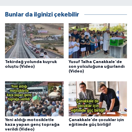
Bunlar da ilginizi çekebilir
Tekirdağ yolunda kuyruk
Yusuf Talha Çanakkale'de
oluştu (Video)
son yolculuğuna uğurlandı
(Video)
Yeni aldığı motosikletle
Çanakkale’de çocuklar için
kaza yapan genç toprağa
eğitimde güç birliği!
verildi (Video)