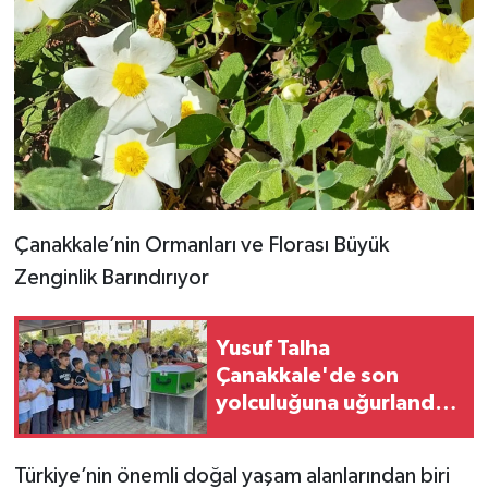
Çanakkale’nin Ormanları ve Florası Büyük
Zenginlik Barındırıyor
Yusuf Talha
Çanakkale'de son
yolculuğuna uğurlandı
(Video)
Türkiye’nin önemli doğal yaşam alanlarından biri