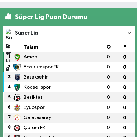
Süper Lig Puan Durumu
Süper Lig
#
Takım
O
P
1
Amed
0
0
2
Erzurumspor FK
0
0
3
Başakşehir
0
0
4
Kocaelispor
0
0
5
Beşiktaş
0
0
6
Eyüpspor
0
0
7
Galatasaray
0
0
8
Çorum FK
0
0