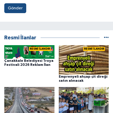
Gönder
Resmi İlanlar
RESMİ İLANDIR
RESMİ İLANDIR
Çanakkale Belediyesi Troya
Festivali 2026 Reklam İlan
Emprenyeli ahşap çit direği
satın alınacak