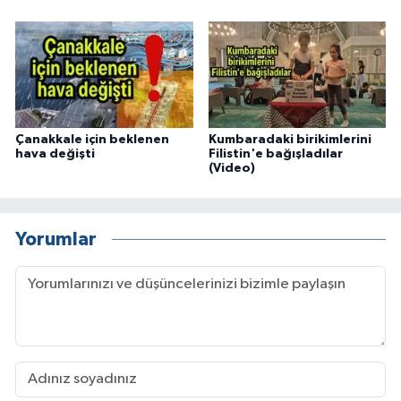
Çanakkale için beklenen
Kumbaradaki birikimlerini
hava değişti
Filistin'e bağışladılar
(Video)
Yorumlar