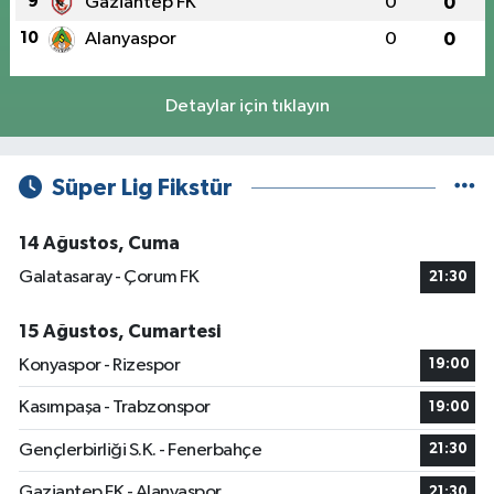
9
Gaziantep FK
0
0
10
Alanyaspor
0
0
Detaylar için tıklayın
Süper Lig Fikstür
14 Ağustos, Cuma
Galatasaray - Çorum FK
21:30
15 Ağustos, Cumartesi
Konyaspor - Rizespor
19:00
Kasımpaşa - Trabzonspor
19:00
Gençlerbirliği S.K. - Fenerbahçe
21:30
Gaziantep FK - Alanyaspor
21:30