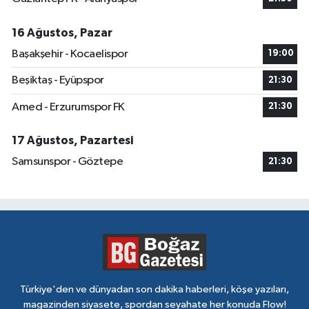
16 Ağustos, Pazar
Başakşehir - Kocaelispor
19:00
Beşiktaş - Eyüpspor
21:30
Amed - Erzurumspor FK
21:30
17 Ağustos, Pazartesi
Samsunspor - Göztepe
21:30
Türkiye'den ve dünyadan son dakika haberleri, köşe yazıları,
magazinden siyasete, spordan seyahate her konuda Flow!