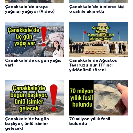
Çanakkale'de oraya
Çanakkale'de binlerce kişi
yağmur yağıyor (Video)
o sahile akın etti
Çanakkale’de üç gün yağış
Çanakkale’de Ağustos
var!
Taarruzu'nun 111’inci
yıldönümü töreni
Çanakkale’de bugün
70 milyon yıllık fosil
başlıyor, ünlü isimler
bulundu
gelecek!