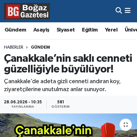
Asayiş
Hava Durumu
Gündem
Asayiş
Siyaset
Eğitim
Yerel
Üniv
Eğitim
Trafik Durumu
HABERLER
GÜNDEM
Ekonomi
Süper Lig Puan Durumu ve Fikstür
Çanakkale’nin saklı cenneti
güzelliğiyle büyülüyor!
Gündem
Tüm Manşetler
Çanakkale’de adeta gizli cenneti andıran koy,
Kültür ve Sanat
Son Dakika Haberleri
ziyaretçilerine unutulmaz anlar sunuyor.
Magazin
Haber Arşivi
28.06.2026 - 10:35
581
YAYINLANMA
GÖSTERIM
Resmi İlanlar
Sağlık