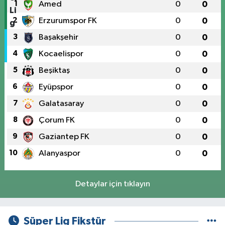
1
Amed
0
0
2
Erzurumspor FK
0
0
3
Başakşehir
0
0
4
Kocaelispor
0
0
5
Beşiktaş
0
0
6
Eyüpspor
0
0
7
Galatasaray
0
0
8
Çorum FK
0
0
9
Gaziantep FK
0
0
10
Alanyaspor
0
0
Detaylar için tıklayın
Süper Lig Fikstür