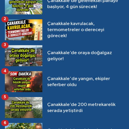
Çanakkale’de geleneksel panayır
başlıyor, 4 gün sürecek!
2
Çanakkale kavrulacak,
termometreler o dereceyi
görecek!
3
Çanakkale’de oraya doğalgaz
geliyor!
4
Çanakkale'de yangın, ekipler
seferber oldu
5
Çanakkale’de 200 metrekarelik
serada yetiştirdi
6