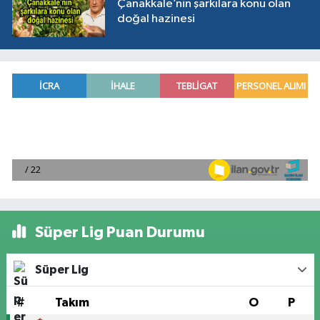
Çanakkale’nin şarkılara konu olan
doğal hazinesi
Süper Lig Puan Durumu
Süper Lig
#
Takım
O
P